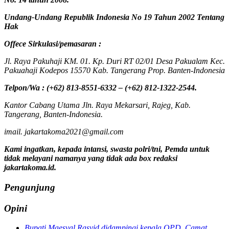
Undang-Undang Republik Indonesia No 19 Tahun 2002 Tentang
Hak
Offece
Sirkulasi
/
pemasaran
:
Jl. Raya Pakuhaji KM. 01. Kp. Duri RT 02/01 Desa Pakualam Kec.
Pakuahaji Kodepos 15570 Kab. Tangerang Prop. Banten-Indonesia
Telpon/Wa : (+62) 813-8551-6332 – (+62) 812-1322-2544.
Kantor Cabang Utama Jln. Raya Mekarsari, Rajeg, Kab.
Tangerang, Banten-Indonesia.
imail. jakartakoma2021@gmail.com
Kami ingatkan, kepada intansi, swasta polri/tni, Pemda untuk
tidak melayani namanya yang tidak ada box redaksi
jakartakoma.id.
Pengunjung
Opini
Bupati Maesyal Rasyid didampingi kepala OPD, Camat