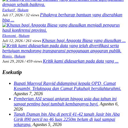
Esekutif
,
Hukum
Pihaknya berharap bantuan yang diserahkan
Juli 17, 2026
/
32 views
bisa ...
Ekonomi
,
Hukum
Khusus bagi Anggota Biasa yang diusulkan ...
Juli 12, 2026
/
261 views
Bisnis
,
Hukum
Kritik kami didasarkan pada data yang ...
Juni 29, 2026
/
459 views
Esekutip
Bupati Maesyal Rasyid didampingi kepala OPD, Camat
Kosambi, Teluknaga dan Camat Pakuhaji bersilahturahmi.
Agustus 7, 2026
Pemberian ASI sesuai anjuran hingga usia dua tahun ini
sangat penting bagi tumbuh kembangnya bayi.
Agustus 6,
2026
Tanah Daman bin Aba di percil 41-42 tanah Jasir bin Aba
Girik 890 percil no 46 luas 2250m belum di jual sampai
sekarang.
Agustus 5, 2026