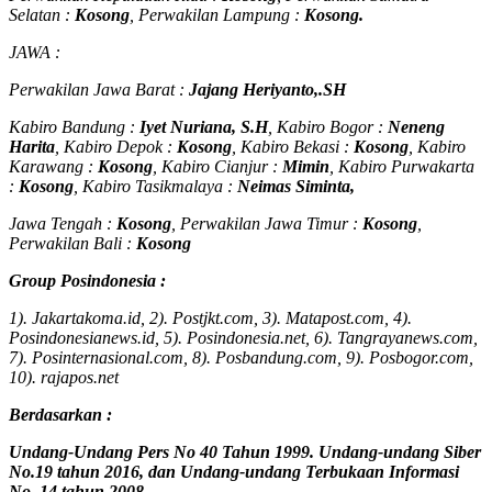
Selatan :
Kosong
, Perwakilan Lampung :
Kosong.
JAWA :
Perwakilan Jawa Barat :
Jajang Heriyanto,.SH
Kabiro Bandung :
Iyet Nuriana, S.H
, Kabiro Bogor :
Neneng
Harita
, Kabiro Depok :
Kosong
, Kabiro Bekasi :
Kosong
, Kabiro
Karawang :
Kosong
, Kabiro Cianjur :
Mimin
, Kabiro Purwakarta
:
Kosong
, Kabiro Tasikmalaya :
Neimas Siminta,
Jawa Tengah :
Kosong
, Perwakilan Jawa Timur :
Kosong
,
Perwakilan Bali :
Kosong
Group Posindonesia :
1). Jakartakoma.id, 2). Postjkt.com, 3). Matapost.com, 4).
Posindonesianews.id, 5). Posindonesia.net, 6). Tangrayanews.com,
7). Posinternasional.com, 8). Posbandung.com, 9). Posbogor.com,
10). rajapos.net
Berdasarkan :
Undang-Undang Pers No 40 Tahun 1999. Undang-undang Siber
No.19 tahun 2016, dan Undang-undang Terbukaan Informasi
No. 14 tahun 2008.