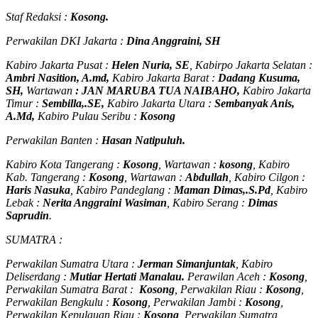
Staf Redaksi :
Kosong.
Perwakilan DKI Jakarta :
Dina Anggraini, SH
Kabiro Jakarta Pusat :
Helen Nuria, SE
, Kabirpo Jakarta Selatan :
Ambri Nasition, A.md,
Kabiro Jakarta Barat :
Dadang Kusuma,
SH,
Wartawan
:
J
AN MARUBA TUA
NAIBAHO,
Kabiro Jakarta
Timur :
Sembilla,.SE,
Kabiro Jakarta Utara :
Sembanyak Anis,
A.Md,
Kabiro Pulau Seribu :
Kosong
Perwakilan Banten :
Hasan Natipuluh.
Kabiro Kota Tangerang :
Kosong
, Wartawan :
kosong
, Kabiro
Kab. Tangerang :
Kosong
, Wartawan :
Abdullah
, Kabiro Cilgon :
Haris Nasuka
, Kabiro Pandeglang :
Maman Dimas,.S.Pd
, Kabiro
Lebak :
Nerita Anggraini Wasiman
, Kabiro Serang :
Dimas
Saprudin
.
SUMATRA :
Perwakilan Sumatra Utara :
Jerman Simanjuntak
, Kabiro
Deliserdang :
Mutiar Hertati Manalau.
Perawilan Aceh :
Kosong
,
Perwakilan Sumatra Barat :
Kosong
, Perwakilan Riau :
Kosong
,
Perwakilan Bengkulu :
Kosong
, Perwakilan Jambi :
Kosong
,
Perwakilan Kepulauan Riau :
Kosong
, Perwakilan Sumatra