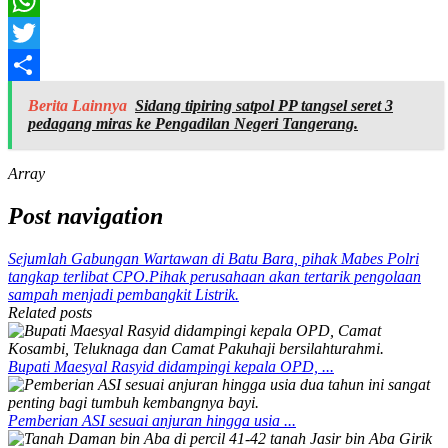
Email
WhatsApp
Twitter
Share
Berita Lainnya
Sidang tipiring satpol PP tangsel seret 3
pedagang miras ke Pengadilan Negeri Tangerang.
Array
Post navigation
Sejumlah Gabungan Wartawan di Batu Bara, pihak Mabes Polri
tangkap terlibat CPO.
Pihak perusahaan akan tertarik pengolaan
sampah menjadi pembangkit Listrik.
Related posts
Bupati Maesyal Rasyid didampingi kepala OPD, ...
Pemberian ASI sesuai anjuran hingga usia ...