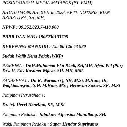
POSINDONESIA MEDIA MATAPOS (PT. PMM)
AHU. 0044489. AH. 0101 th 2023. AKTE NOTARIS. RIAN
ARIAPUTRA, SH, MH,
NPW
P
:
39.352.823.7-418.000
PBBR DAN NIB
:
1906230133795
REKENING MANDIRI : 155 00 126 43 980
Sudah Wajib Kena Pajak (WKP)
PEMBINA :
Dr.H.Muhamad
Eko
Riadi
, SH,MH
, Irjen. Pol (Pur)
Drs. H. Edy Kusuma Wijaya, SH. MH, MM
.
PANASEHAT :
Dr. R. Warman Q, SH, M.Si, M.Hum
,
Dr,
Waqkimansyah, S.H, M.Hum, MSc
,
Herawan Sukses, SE, M,Si
Pimpinan Perusahaan :
Dr. (c). Hevvi Henrizan, SE, M.Si
Pimpinan Redaksi :
Jubukner Alfensius Manullang, SH.
Wakil Pimpinan Redaksi :
Supar Hendar Supriyatno