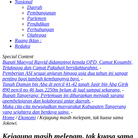
Nasional
Daerah
Pembangunan
Parlemen
Pendidikan
Perhubungan
Olahraga
Ruang Iklan :
Redaksi
Special Content
Bupati Maesyal Rasyid didampingi kepala OPD, Camat Kosambi,
Teluknaga dan Camat Pakuhaji bersilahturahmi.
-
Pemberian ASI sesuai anjuran hingga usia dua tahun ini sangat
penting bagi tumbuh kembangnya bayi.
-
Tanah Daman bin Aba di percil 41-42 tanah Jasir bin Aba Girik
890 percil no 46 luas 2250m belum di jual sampai sekarang.
-
Bupati Tangerang: Pertemuan ini diharapkan menjadi sarana
qpembelajaran dan kolaborasi antar daerah.
-
Maka cita-cita mewujudkan masyarakat Kabupaten Tangerang
yang sejahtera dan berdaya saing.
-
Home
/
Ekonomi
/
Kejagung masih melepam, tak kuasa sama
Jokowi.
Kejagung masih melepam, tak kuasa sama