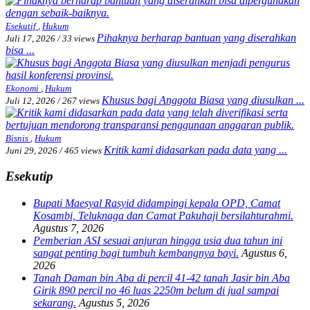
Esekutif
,
Hukum
Pihaknya berharap bantuan yang diserahkan
Juli 17, 2026
/
33 views
bisa ...
Ekonomi
,
Hukum
Khusus bagi Anggota Biasa yang diusulkan ...
Juli 12, 2026
/
267 views
Bisnis
,
Hukum
Kritik kami didasarkan pada data yang ...
Juni 29, 2026
/
465 views
Esekutip
Bupati Maesyal Rasyid didampingi kepala OPD, Camat
Kosambi, Teluknaga dan Camat Pakuhaji bersilahturahmi.
Agustus 7, 2026
Pemberian ASI sesuai anjuran hingga usia dua tahun ini
sangat penting bagi tumbuh kembangnya bayi.
Agustus 6,
2026
Tanah Daman bin Aba di percil 41-42 tanah Jasir bin Aba
Girik 890 percil no 46 luas 2250m belum di jual sampai
sekarang.
Agustus 5, 2026