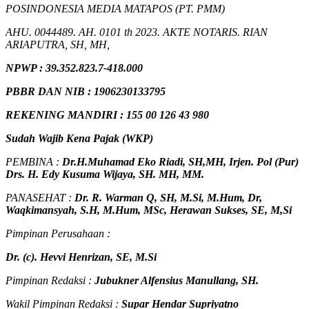
POSINDONESIA MEDIA MATAPOS (PT. PMM)
AHU. 0044489. AH. 0101 th 2023. AKTE NOTARIS. RIAN
ARIAPUTRA, SH, MH,
NPW
P
:
39.352.823.7-418.000
PBBR DAN NIB
:
1906230133795
REKENING MANDIRI : 155 00 126 43 980
Sudah Wajib Kena Pajak (WKP)
PEMBINA :
Dr.H.Muhamad
Eko
Riadi
, SH,MH
, Irjen. Pol (Pur)
Drs. H. Edy Kusuma Wijaya, SH. MH, MM
.
PANASEHAT :
Dr. R. Warman Q, SH, M.Si, M.Hum
,
Dr,
Waqkimansyah, S.H, M.Hum, MSc
,
Herawan Sukses, SE, M,Si
Pimpinan Perusahaan :
Dr. (c). Hevvi Henrizan, SE, M.Si
Pimpinan Redaksi :
Jubukner Alfensius Manullang, SH.
Wakil Pimpinan Redaksi :
Supar Hendar Supriyatno