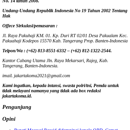
No. 14 tahun 2008.
Undang-Undang Republik Indonesia No 19 Tahun 2002 Tentang
Hak
Offece
Sirkulasi
/
pemasaran
:
Jl. Raya Pakuhaji KM. 01. Kp. Duri RT 02/01 Desa Pakualam Kec.
Pakuahaji Kodepos 15570 Kab. Tangerang Prop. Banten-Indonesia
Telpon/Wa : (+62) 813-8551-6332 – (+62) 812-1322-2544.
Kantor Cabang Utama Jln. Raya Mekarsari, Rajeg, Kab.
Tangerang, Banten-Indonesia.
imail. jakartakoma2021@gmail.com
Kami ingatkan, kepada intansi, swasta polri/tni, Pemda untuk
tidak melayani namanya yang tidak ada box redaksi
jakartakoma.id.
Pengunjung
Opini