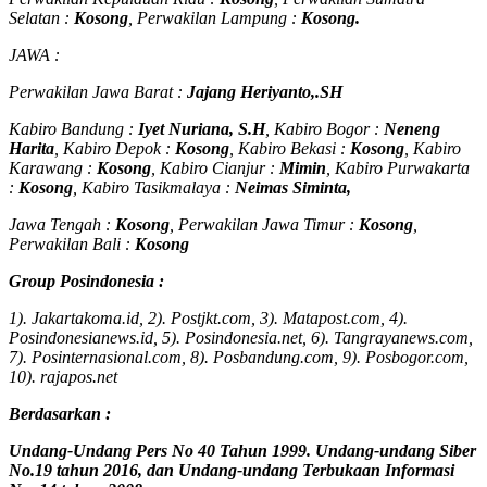
Selatan :
Kosong
, Perwakilan Lampung :
Kosong.
JAWA :
Perwakilan Jawa Barat :
Jajang Heriyanto,.SH
Kabiro Bandung :
Iyet Nuriana, S.H
, Kabiro Bogor :
Neneng
Harita
, Kabiro Depok :
Kosong
, Kabiro Bekasi :
Kosong
, Kabiro
Karawang :
Kosong
, Kabiro Cianjur :
Mimin
, Kabiro Purwakarta
:
Kosong
, Kabiro Tasikmalaya :
Neimas Siminta,
Jawa Tengah :
Kosong
, Perwakilan Jawa Timur :
Kosong
,
Perwakilan Bali :
Kosong
Group Posindonesia :
1). Jakartakoma.id, 2). Postjkt.com, 3). Matapost.com, 4).
Posindonesianews.id, 5). Posindonesia.net, 6). Tangrayanews.com,
7). Posinternasional.com, 8). Posbandung.com, 9). Posbogor.com,
10). rajapos.net
Berdasarkan :
Undang-Undang Pers No 40 Tahun 1999. Undang-undang Siber
No.19 tahun 2016, dan Undang-undang Terbukaan Informasi