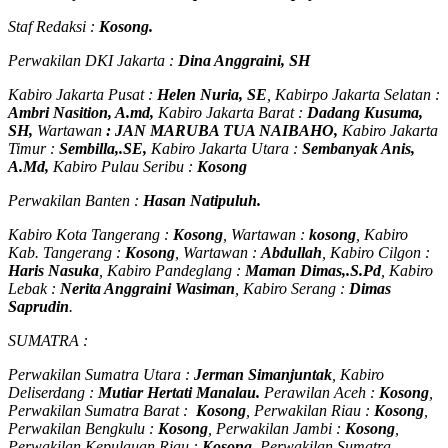
Staf Redaksi :
Kosong.
Perwakilan DKI Jakarta :
Dina Anggraini, SH
Kabiro Jakarta Pusat :
Helen Nuria, SE
, Kabirpo Jakarta Selatan :
Ambri Nasition, A.md,
Kabiro Jakarta Barat :
Dadang Kusuma,
SH,
Wartawan
:
J
AN MARUBA TUA
NAIBAHO,
Kabiro Jakarta
Timur :
Sembilla,.SE,
Kabiro Jakarta Utara :
Sembanyak Anis,
A.Md,
Kabiro Pulau Seribu :
Kosong
Perwakilan Banten :
Hasan Natipuluh.
Kabiro Kota Tangerang :
Kosong
, Wartawan :
kosong
, Kabiro
Kab. Tangerang :
Kosong
, Wartawan :
Abdullah
, Kabiro Cilgon :
Haris Nasuka
, Kabiro Pandeglang :
Maman Dimas,.S.Pd
, Kabiro
Lebak :
Nerita Anggraini Wasiman
, Kabiro Serang :
Dimas
Saprudin
.
SUMATRA :
Perwakilan Sumatra Utara :
Jerman Simanjuntak
, Kabiro
Deliserdang :
Mutiar Hertati Manalau.
Perawilan Aceh :
Kosong
,
Perwakilan Sumatra Barat :
Kosong
, Perwakilan Riau :
Kosong
,
Perwakilan Bengkulu :
Kosong
, Perwakilan Jambi :
Kosong
,
Perwakilan Kepulauan Riau :
Kosong
, Perwakilan Sumatra