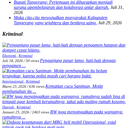
Bupati Tangerang: Pertemuan ini diharapkan menjadi
sarana qpembelajaran dan kolaborasi antar daerah.
Juli 31,
2026
Maka cita-cita mewujudkan masyarakat Kabupaten
Tangerang yang sejahtera dan berdaya saing.
Juli 29, 2026
Kriminal
Ekonomi
,
Kriminal
Pengunjung pasar lama, hati-hati dengan
Juli 18, 2026
/
50 views
pengamen ...
Internasional
,
Kriminal
Kematian cucu Saniman, Motip
Maret 23, 2026
/
636 views
pembunuhan itu ...
Daerah
,
Kriminal
RW juga mengingatkan pada warganya,
Januari 25, 2026
/
2463 views
rumahnya ...