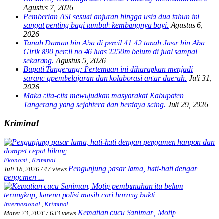
Agustus 7, 2026
Pemberian ASI sesuai anjuran hingga usia dua tahun ini
sangat penting bagi tumbuh kembangnya bayi.
Agustus 6,
2026
Tanah Daman bin Aba di percil 41-42 tanah Jasir bin Aba
Girik 890 percil no 46 luas 2250m belum di jual sampai
sekarang.
Agustus 5, 2026
Bupati Tangerang: Pertemuan ini diharapkan menjadi
sarana qpembelajaran dan kolaborasi antar daerah.
Juli 31,
2026
Maka cita-cita mewujudkan masyarakat Kabupaten
Tangerang yang sejahtera dan berdaya saing.
Juli 29, 2026
Kriminal
Ekonomi
,
Kriminal
Pengunjung pasar lama, hati-hati dengan
Juli 18, 2026
/
47 views
pengamen ...
Internasional
,
Kriminal
Kematian cucu Saniman, Motip
Maret 23, 2026
/
633 views