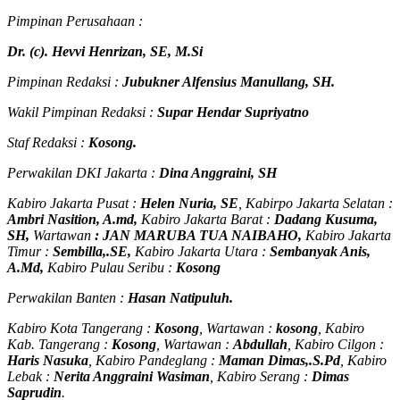
Pimpinan Perusahaan :
Dr. (c). Hevvi Henrizan, SE, M.Si
Pimpinan Redaksi :
Jubukner Alfensius Manullang, SH.
Wakil Pimpinan Redaksi :
Supar Hendar Supriyatno
Staf Redaksi :
Kosong.
Perwakilan DKI Jakarta :
Dina Anggraini, SH
Kabiro Jakarta Pusat :
Helen Nuria, SE
, Kabirpo Jakarta Selatan :
Ambri Nasition, A.md,
Kabiro Jakarta Barat :
Dadang Kusuma,
SH,
Wartawan
:
J
AN MARUBA TUA
NAIBAHO,
Kabiro Jakarta
Timur :
Sembilla,.SE,
Kabiro Jakarta Utara :
Sembanyak Anis,
A.Md,
Kabiro Pulau Seribu :
Kosong
Perwakilan Banten :
Hasan Natipuluh.
Kabiro Kota Tangerang :
Kosong
, Wartawan :
kosong
, Kabiro
Kab. Tangerang :
Kosong
, Wartawan :
Abdullah
, Kabiro Cilgon :
Haris Nasuka
, Kabiro Pandeglang :
Maman Dimas,.S.Pd
, Kabiro
Lebak :
Nerita Anggraini Wasiman
, Kabiro Serang :
Dimas
Saprudin
.