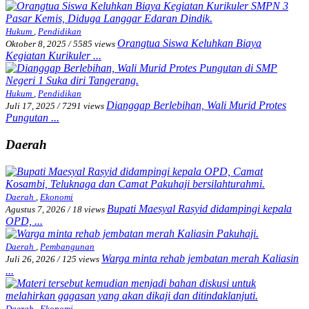
Hukum
,
Pendidikan
Orangtua Siswa Keluhkan Biaya
Oktober 8, 2025
/
5585 views
Kegiatan Kurikuler ...
Hukum
,
Pendidikan
Dianggap Berlebihan, Wali Murid Protes
Juli 17, 2025
/
7291 views
Pungutan ...
Daerah
Daerah
,
Ekonomi
Bupati Maesyal Rasyid didampingi kepala
Agustus 7, 2026
/
18 views
OPD, ...
Daerah
,
Pembangunan
Warga minta rehab jembatan merah Kaliasin
Juli 26, 2026
/
125 views
...
Daerah
,
Ekonomi