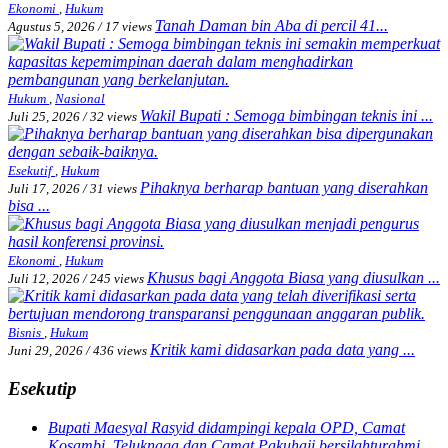
Ekonomi
,
Hukum
Tanah Daman bin Aba di percil 41...
Agustus 5, 2026
/
17 views
Hukum
,
Nasional
Wakil Bupati : Semoga bimbingan teknis ini ...
Juli 25, 2026
/
32 views
Esekutif
,
Hukum
Pihaknya berharap bantuan yang diserahkan
Juli 17, 2026
/
31 views
bisa ...
Ekonomi
,
Hukum
Khusus bagi Anggota Biasa yang diusulkan ...
Juli 12, 2026
/
245 views
Bisnis
,
Hukum
Kritik kami didasarkan pada data yang ...
Juni 29, 2026
/
436 views
Esekutip
Bupati Maesyal Rasyid didampingi kepala OPD, Camat
Kosambi, Teluknaga dan Camat Pakuhaji bersilahturahmi.