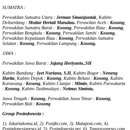
SUMATRA :
Perwakilan Sumatra Utara :
Jerman Simanjuntak
, Kabiro
Deliserdang :
Mutiar Hertati Manalau.
Perawilan Aceh :
Kosong
,
Perwakilan Sumatra Barat :
Kosong
, Perwakilan Riau :
Kosong
,
Perwakilan Bengkulu :
Kosong
, Perwakilan Jambi :
Kosong
,
Perwakilan Kepulauan Riau :
Kosong
, Perwakilan Sumatra
Selatan :
Kosong
, Perwakilan Lampung :
Kosong.
JAWA :
Perwakilan Jawa Barat :
Jajang Heriyanto,.SH
Kabiro Bandung :
Iyet Nuriana, S.H
, Kabiro Bogor :
Neneng
Harita
, Kabiro Depok :
Kosong
, Kabiro Bekasi :
Kosong
, Kabiro
Karawang :
Kosong
, Kabiro Cianjur :
Mimin
, Kabiro Purwakarta
:
Kosong
, Kabiro Tasikmalaya :
Neimas Siminta,
Jawa Tengah :
Kosong
, Perwakilan Jawa Timur :
Kosong
,
Perwakilan Bali :
Kosong
Group Posindonesia :
1). Jakartakoma.id, 2). Postjkt.com, 3). Matapost.com, 4).
Posindonesianews.id, 5). Posindonesia.net, 6). Tangrayanews.com,