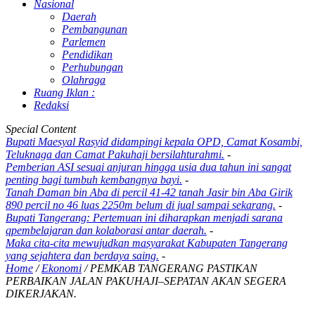
Nasional
Daerah
Pembangunan
Parlemen
Pendidikan
Perhubungan
Olahraga
Ruang Iklan :
Redaksi
Special Content
Bupati Maesyal Rasyid didampingi kepala OPD, Camat Kosambi,
Teluknaga dan Camat Pakuhaji bersilahturahmi.
-
Pemberian ASI sesuai anjuran hingga usia dua tahun ini sangat
penting bagi tumbuh kembangnya bayi.
-
Tanah Daman bin Aba di percil 41-42 tanah Jasir bin Aba Girik
890 percil no 46 luas 2250m belum di jual sampai sekarang.
-
Bupati Tangerang: Pertemuan ini diharapkan menjadi sarana
qpembelajaran dan kolaborasi antar daerah.
-
Maka cita-cita mewujudkan masyarakat Kabupaten Tangerang
yang sejahtera dan berdaya saing.
-
Home
/
Ekonomi
/
PEMKAB TANGERANG PASTIKAN
PERBAIKAN JALAN PAKUHAJI–SEPATAN AKAN SEGERA
DIKERJAKAN.