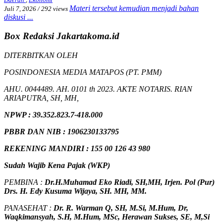
Materi tersebut kemudian menjadi bahan
Juli 7, 2026
/
292 views
diskusi ...
Box Redaksi Jakartakoma.id
DITERBITKAN OLEH
POSINDONESIA MEDIA MATAPOS (PT. PMM)
AHU. 0044489. AH. 0101 th 2023. AKTE NOTARIS. RIAN
ARIAPUTRA, SH, MH,
NPW
P
:
39.352.823.7-418.000
PBBR DAN NIB
:
1906230133795
REKENING MANDIRI : 155 00 126 43 980
Sudah Wajib Kena Pajak (WKP)
PEMBINA :
Dr.H.Muhamad
Eko
Riadi
, SH,MH
, Irjen. Pol (Pur)
Drs. H. Edy Kusuma Wijaya, SH. MH, MM
.
PANASEHAT :
Dr. R. Warman Q, SH, M.Si, M.Hum
,
Dr,
Waqkimansyah, S.H, M.Hum, MSc
,
Herawan Sukses, SE, M,Si