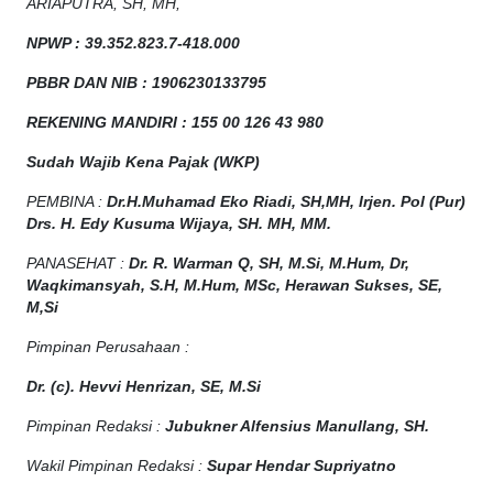
ARIAPUTRA, SH, MH,
NPW
P
:
39.352.823.7-418.000
PBBR DAN NIB
:
1906230133795
REKENING MANDIRI : 155 00 126 43 980
Sudah Wajib Kena Pajak (WKP)
PEMBINA :
Dr.H.Muhamad
Eko
Riadi
, SH,MH
, Irjen. Pol (Pur)
Drs. H. Edy Kusuma Wijaya, SH. MH, MM
.
PANASEHAT :
Dr. R. Warman Q, SH, M.Si, M.Hum
,
Dr,
Waqkimansyah, S.H, M.Hum, MSc
,
Herawan Sukses, SE,
M,Si
Pimpinan Perusahaan :
Dr. (c). Hevvi Henrizan, SE, M.Si
Pimpinan Redaksi :
Jubukner Alfensius Manullang, SH.
Wakil Pimpinan Redaksi :
Supar Hendar Supriyatno