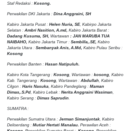
Staf Redaksi :
Kosong.
Perwakilan DKI Jakarta :
Dina Anggraini, SH
Kabiro Jakarta Pusat :
Helen Nuria, SE
, Kabirpo Jakarta
Selatan :
Ambri Nasition, A.md,
Kabiro Jakarta Barat :
Dadang Kusuma, SH,
Wartawan
:
J
AN MARUBA TUA
NAIBAHO,
Kabiro Jakarta Timur :
Sembilla,.SE,
Kabiro
Jakarta Utara :
Sembanyak Anis, A.Md,
Kabiro Pulau Seribu :
Kosong
Perwakilan Banten :
Hasan Natipuluh.
Kabiro Kota Tangerang :
Kosong
, Wartawan :
kosong
, Kabiro
Kab. Tangerang :
Kosong
, Wartawan :
Abdullah
, Kabiro
Cilgon :
Haris Nasuka
, Kabiro Pandeglang :
Maman
Dimas,.S.Pd
, Kabiro Lebak :
Nerita Anggraini Wasiman
,
Kabiro Serang :
Dimas Saprudin
.
SUMATRA :
Perwakilan Sumatra Utara :
Jerman Simanjuntak
, Kabiro
Deliserdang :
Mutiar Hertati Manalau.
Perawilan Aceh :
Kosong
, Perwakilan Sumatra Barat :
Kosong
, Perwakilan