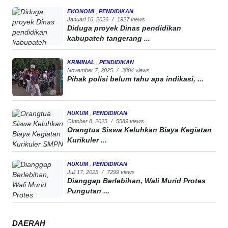
EKONOMI
,
PENDIDIKAN
Januari 16, 2026
/
1927 views
Diduga proyek Dinas pendidikan
kabupateh tangerang ...
KRIMINAL
,
PENDIDIKAN
November 7, 2025
/
3804 views
Pihak polisi belum tahu apa indikasi, ...
HUKUM
,
PENDIDIKAN
Oktober 8, 2025
/
5589 views
Orangtua Siswa Keluhkan Biaya Kegiatan
Kurikuler ...
HUKUM
,
PENDIDIKAN
Juli 17, 2025
/
7299 views
Dianggap Berlebihan, Wali Murid Protes
Pungutan ...
DAERAH