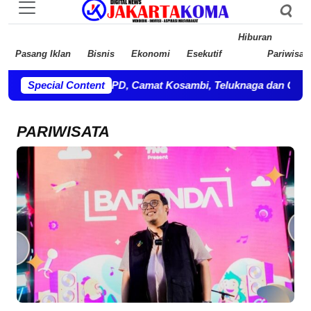
Hiburan
Pasang Iklan
Bisnis
Ekonomi
Esekutif
Pariwisat
gi kepala OPD, Camat Kosambi, Teluknaga dan Camat Pakuhaji 
Special Content
PARIWISATA