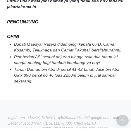
untuk tidak melayani namanya yang tidak ada box redaksi
jakartakoma.id.
PENGUNJUNG
OPINI
Bupati Maesyal Rasyid didampingi kepala OPD, Camat
Kosambi, Teluknaga dan Camat Pakuhaji bersilahturahmi.
Pemberian ASI sesuai anjuran hingga usia dua tahun ini
sangat penting bagi tumbuh kembangnya bayi.
Tanah Daman bin Aba di percil 41-42 tanah Jasir bin Aba
Girik 890 percil no 46 luas 2250m belum di jual sampai
sekarang.
mgid.com, 713808, DIRECT, d4c29acad76ce94f google.com, pub-
2441454515104767, RESELLER, f08c47fec0942fa0
rubiconproject.com, 9655, RESELLER, 0bfd66d529a55807