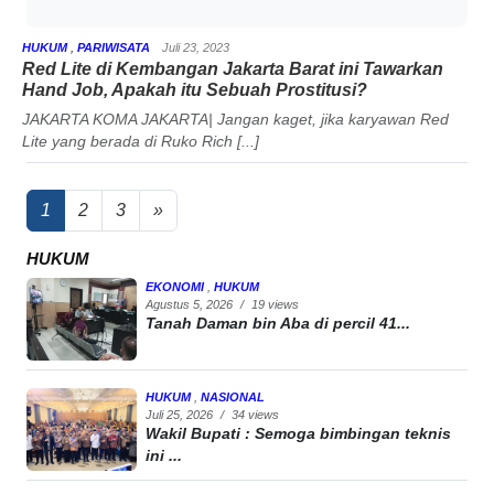
HUKUM
,
PARIWISATA
Juli 23, 2023
Red Lite di Kembangan Jakarta Barat ini Tawarkan
Hand Job, Apakah itu Sebuah Prostitusi?
JAKARTA KOMA JAKARTA| Jangan kaget, jika karyawan Red
Lite yang berada di Ruko Rich [...]
Posts
1
2
3
»
navigation
HUKUM
EKONOMI
,
HUKUM
Agustus 5, 2026
/
19 views
Tanah Daman bin Aba di percil 41...
HUKUM
,
NASIONAL
Juli 25, 2026
/
34 views
Wakil Bupati : Semoga bimbingan teknis
ini ...