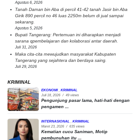
Agustus 6, 2026
Tanah Daman bin Aba di percil 41-42 tanah Jasir bin Aba
Girik 890 percil no 46 luas 2250m belum di jual sampai
sekarang.
Agustus 5, 2026
Bupati Tangerang: Pertemuan ini diharapkan menjadi
sarana qpembelajaran dan kolaborasi antar daerah.
Juli 31, 2026
Maka cita-cita mewujudkan masyarakat Kabupaten
Tangerang yang sejahtera dan berdaya saing.
Juli 29, 2026
KRIMINAL
EKONOMI
,
KRIMINAL
Juli 18, 2026
/
49 views
Pengunjung pasar lama, hati-hati dengan
pengamen ...
INTERNASIONAL
,
KRIMINAL
Maret 23, 2026
/
635 views
Kematian cucu Saniman, Motip
pembunuhan itu ...