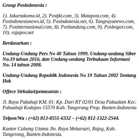
Group Posindonesia :
1). Jakartakoma.id, 2). Postjkt.com, 3). Matapost.com, 4).
Posindonesianews.id, 5). Posindonesia.net, 6). Tangrayanews.com,
7). Posinternasional.com, 8). Posbandung.com, 9). Posbogor.com,
10). rajapos.net
Berdasarkan :
Undang-Undang Pers No 40 Tahun 1999. Undang-undang Siber
No.19 tahun 2016, dan Undang-undang Terbukaan Informasi
No. 14 tahun 2008.
Undang-Undang Republik Indonesia No 19 Tahun 2002 Tentang
Hak
Offece
Sirkulasi
/
pemasaran
:
Jl. Raya Pakuhaji KM. 01. Kp. Duri RT 02/01 Desa Pakualam Kec.
Pakuahaji Kodepos 15570 Kab. Tangerang Prop. Banten-Indonesia
Telpon/Wa : (+62) 813-8551-6332 – (+62) 812-1322-2544.
Kantor Cabang Utama Jln. Raya Mekarsari, Rajeg, Kab.
Tangerang, Banten-Indonesia.