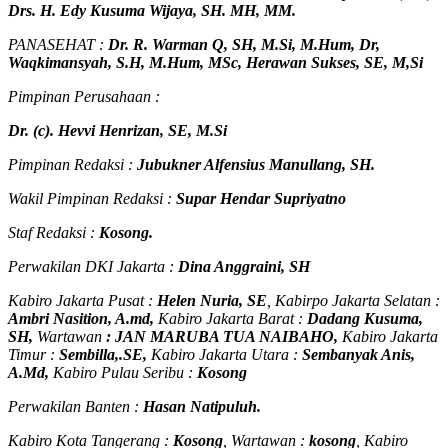
Drs. H. Edy Kusuma Wijaya, SH. MH, MM
.
PANASEHAT :
Dr. R. Warman Q, SH, M.Si, M.Hum
,
Dr,
Waqkimansyah, S.H, M.Hum, MSc
,
Herawan Sukses, SE, M,Si
Pimpinan Perusahaan :
Dr. (c). Hevvi Henrizan, SE, M.Si
Pimpinan Redaksi :
Jubukner Alfensius Manullang, SH.
Wakil Pimpinan Redaksi :
Supar Hendar Supriyatno
Staf Redaksi :
Kosong.
Perwakilan DKI Jakarta :
Dina Anggraini, SH
Kabiro Jakarta Pusat :
Helen Nuria, SE
, Kabirpo Jakarta Selatan :
Ambri Nasition, A.md,
Kabiro Jakarta Barat :
Dadang Kusuma,
SH,
Wartawan
:
J
AN MARUBA TUA
NAIBAHO,
Kabiro Jakarta
Timur :
Sembilla,.SE,
Kabiro Jakarta Utara :
Sembanyak Anis,
A.Md,
Kabiro Pulau Seribu :
Kosong
Perwakilan Banten :
Hasan Natipuluh.
Kabiro Kota Tangerang :
Kosong
, Wartawan :
kosong
, Kabiro