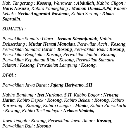
Kab. Tangerang :
Kosong
, Wartawan :
Abdullah
, Kabiro Cilgon :
Haris Nasuka
, Kabiro Pandeglang :
Maman Dimas,.S.Pd
, Kabiro
Lebak :
Nerita Anggraini Wasiman
, Kabiro Serang :
Dimas
Saprudin
.
SUMATRA :
Perwakilan Sumatra Utara :
Jerman Simanjuntak
, Kabiro
Deliserdang :
Mutiar Hertati Manalau.
Perawilan Aceh :
Kosong
,
Perwakilan Sumatra Barat :
Kosong
, Perwakilan Riau :
Kosong
,
Perwakilan Bengkulu :
Kosong
, Perwakilan Jambi :
Kosong
,
Perwakilan Kepulauan Riau :
Kosong
, Perwakilan Sumatra
Selatan :
Kosong
, Perwakilan Lampung :
Kosong.
JAWA :
Perwakilan Jawa Barat :
Jajang Heriyanto,.SH
Kabiro Bandung :
Iyet Nuriana, S.H
, Kabiro Bogor :
Neneng
Harita
, Kabiro Depok :
Kosong
, Kabiro Bekasi :
Kosong
, Kabiro
Karawang :
Kosong
, Kabiro Cianjur :
Mimin
, Kabiro Purwakarta
:
Kosong
, Kabiro Tasikmalaya :
Neimas Siminta,
Jawa Tengah :
Kosong
, Perwakilan Jawa Timur :
Kosong
,
Perwakilan Bali :
Kosong