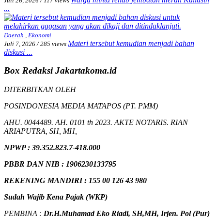
Juli 26, 2026
/
117 views
...
Daerah
,
Ekonomi
Materi tersebut kemudian menjadi bahan
Juli 7, 2026
/
285 views
diskusi ...
Box Redaksi Jakartakoma.id
DITERBITKAN OLEH
POSINDONESIA MEDIA MATAPOS (PT. PMM)
AHU. 0044489. AH. 0101 th 2023. AKTE NOTARIS. RIAN
ARIAPUTRA, SH, MH,
NPW
P
:
39.352.823.7-418.000
PBBR DAN NIB
:
1906230133795
REKENING MANDIRI : 155 00 126 43 980
Sudah Wajib Kena Pajak (WKP)
PEMBINA :
Dr.H.Muhamad
Eko
Riadi
, SH,MH
, Irjen. Pol (Pur)