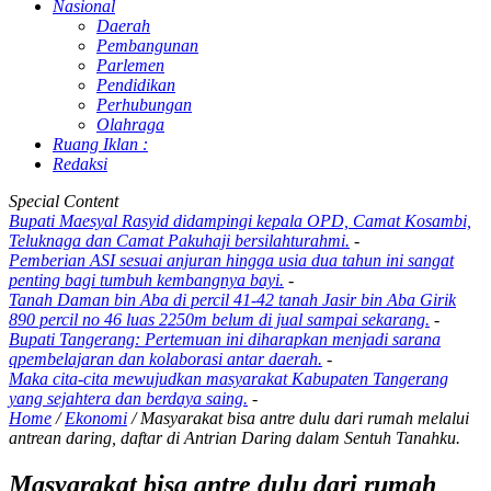
Nasional
Daerah
Pembangunan
Parlemen
Pendidikan
Perhubungan
Olahraga
Ruang Iklan :
Redaksi
Special Content
Bupati Maesyal Rasyid didampingi kepala OPD, Camat Kosambi,
Teluknaga dan Camat Pakuhaji bersilahturahmi.
-
Pemberian ASI sesuai anjuran hingga usia dua tahun ini sangat
penting bagi tumbuh kembangnya bayi.
-
Tanah Daman bin Aba di percil 41-42 tanah Jasir bin Aba Girik
890 percil no 46 luas 2250m belum di jual sampai sekarang.
-
Bupati Tangerang: Pertemuan ini diharapkan menjadi sarana
qpembelajaran dan kolaborasi antar daerah.
-
Maka cita-cita mewujudkan masyarakat Kabupaten Tangerang
yang sejahtera dan berdaya saing.
-
Home
/
Ekonomi
/
Masyarakat bisa antre dulu dari rumah melalui
antrean daring, daftar di Antrian Daring dalam Sentuh Tanahku.
Masyarakat bisa antre dulu dari rumah