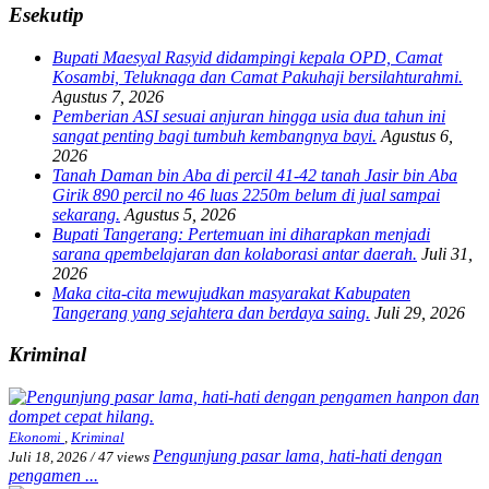
Esekutip
Bupati Maesyal Rasyid didampingi kepala OPD, Camat
Kosambi, Teluknaga dan Camat Pakuhaji bersilahturahmi.
Agustus 7, 2026
Pemberian ASI sesuai anjuran hingga usia dua tahun ini
sangat penting bagi tumbuh kembangnya bayi.
Agustus 6,
2026
Tanah Daman bin Aba di percil 41-42 tanah Jasir bin Aba
Girik 890 percil no 46 luas 2250m belum di jual sampai
sekarang.
Agustus 5, 2026
Bupati Tangerang: Pertemuan ini diharapkan menjadi
sarana qpembelajaran dan kolaborasi antar daerah.
Juli 31,
2026
Maka cita-cita mewujudkan masyarakat Kabupaten
Tangerang yang sejahtera dan berdaya saing.
Juli 29, 2026
Kriminal
Ekonomi
,
Kriminal
Pengunjung pasar lama, hati-hati dengan
Juli 18, 2026
/
47 views
pengamen ...