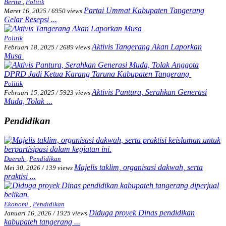
Berita
,
Politik
Partai Ummat Kabupaten Tangerang
Maret 16, 2025
/
6950 views
Gelar Resepsi ...
Politik
Aktivis Tangerang Akan Laporkan
Februari 18, 2025
/
2689 views
Musa
Politik
Aktivis Pantura, Serahkan Generasi
Februari 15, 2025
/
5923 views
Muda, Tolak ...
Pendidikan
Daerah
,
Pendidikan
Majelis taklim, organisasi dakwah, serta
Mei 30, 2026
/
139 views
praktisi ...
Ekonomi
,
Pendidikan
Diduga proyek Dinas pendidikan
Januari 16, 2026
/
1925 views
kabupateh tangerang ...