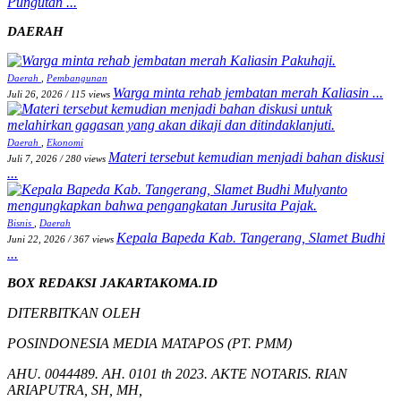
Pungutan ...
DAERAH
Daerah
,
Pembangunan
Warga minta rehab jembatan merah Kaliasin ...
Juli 26, 2026
/
115 views
Daerah
,
Ekonomi
Materi tersebut kemudian menjadi bahan diskusi
Juli 7, 2026
/
280 views
...
Bisnis
,
Daerah
Kepala Bapeda Kab. Tangerang, Slamet Budhi
Juni 22, 2026
/
367 views
...
BOX REDAKSI JAKARTAKOMA.ID
DITERBITKAN OLEH
POSINDONESIA MEDIA MATAPOS (PT. PMM)
AHU. 0044489. AH. 0101 th 2023. AKTE NOTARIS. RIAN
ARIAPUTRA, SH, MH,