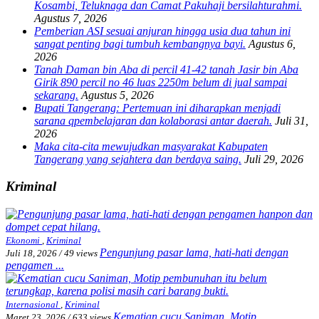
Kosambi, Teluknaga dan Camat Pakuhaji bersilahturahmi.
Agustus 7, 2026
Pemberian ASI sesuai anjuran hingga usia dua tahun ini
sangat penting bagi tumbuh kembangnya bayi.
Agustus 6,
2026
Tanah Daman bin Aba di percil 41-42 tanah Jasir bin Aba
Girik 890 percil no 46 luas 2250m belum di jual sampai
sekarang.
Agustus 5, 2026
Bupati Tangerang: Pertemuan ini diharapkan menjadi
sarana qpembelajaran dan kolaborasi antar daerah.
Juli 31,
2026
Maka cita-cita mewujudkan masyarakat Kabupaten
Tangerang yang sejahtera dan berdaya saing.
Juli 29, 2026
Kriminal
Ekonomi
,
Kriminal
Pengunjung pasar lama, hati-hati dengan
Juli 18, 2026
/
49 views
pengamen ...
Internasional
,
Kriminal
Kematian cucu Saniman, Motip
Maret 23, 2026
/
633 views