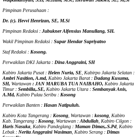
Pimpinan Perusahaan :
Dr. (c). Hevvi Henrizan, SE, M.Si
Pimpinan Redaksi :
Jubukner Alfensius Manullang, SH.
Wakil Pimpinan Redaksi :
Supar Hendar Supriyatno
Staf Redaksi :
Kosong.
Perwakilan DKI Jakarta :
Dina Anggraini, SH
Kabiro Jakarta Pusat :
Helen Nuria, SE
, Kabirpo Jakarta Selatan :
Ambri Nasition, A.md,
Kabiro Jakarta Barat :
Dadang Kusuma,
SH,
Wartawan
:
J
AN MARUBA TUA
NAIBAHO,
Kabiro Jakarta
Timur :
Sembilla,.SE,
Kabiro Jakarta Utara :
Sembanyak Anis,
A.Md,
Kabiro Pulau Seribu :
Kosong
Perwakilan Banten :
Hasan Natipuluh.
Kabiro Kota Tangerang :
Kosong
, Wartawan :
kosong
, Kabiro
Kab. Tangerang :
Kosong
, Wartawan :
Abdullah
, Kabiro Cilgon :
Haris Nasuka
, Kabiro Pandeglang :
Maman Dimas,.S.Pd
, Kabiro
Lebak :
Nerita Anggraini Wasiman
, Kabiro Serang :
Dimas