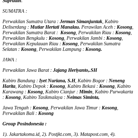
Saprudin
.
SUMATRA :
Perwakilan Sumatra Utara :
Jerman Simanjuntak
, Kabiro
Deliserdang :
Mutiar Hertati Manalau.
Perawilan Aceh :
Kosong
,
Perwakilan Sumatra Barat :
Kosong
, Perwakilan Riau :
Kosong
,
Perwakilan Bengkulu :
Kosong
, Perwakilan Jambi :
Kosong
,
Perwakilan Kepulauan Riau :
Kosong
, Perwakilan Sumatra
Selatan :
Kosong
, Perwakilan Lampung :
Kosong.
JAWA :
Perwakilan Jawa Barat :
Jajang Heriyanto,.SH
Kabiro Bandung :
Iyet Nuriana, S.H
, Kabiro Bogor :
Neneng
Harita
, Kabiro Depok :
Kosong
, Kabiro Bekasi :
Kosong
, Kabiro
Karawang :
Kosong
, Kabiro Cianjur :
Mimin
, Kabiro Purwakarta
:
Kosong
, Kabiro Tasikmalaya :
Neimas Siminta,
Jawa Tengah :
Kosong
, Perwakilan Jawa Timur :
Kosong
,
Perwakilan Bali :
Kosong
Group Posindonesia :
1). Jakartakoma.id, 2). Postjkt.com, 3). Matapost.com, 4).