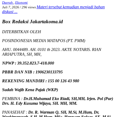
Daerah
,
Ekonomi
Materi tersebut kemudian menjadi bahan
Juli 7, 2026
/
296 views
diskusi ...
Box Redaksi Jakartakoma.id
DITERBITKAN OLEH
POSINDONESIA MEDIA MATAPOS (PT. PMM)
AHU. 0044489. AH. 0101 th 2023. AKTE NOTARIS. RIAN
ARIAPUTRA, SH, MH,
NPW
P
:
39.352.823.7-418.000
PBBR DAN NIB
:
1906230133795
REKENING MANDIRI : 155 00 126 43 980
Sudah Wajib Kena Pajak (WKP)
PEMBINA :
Dr.H.Muhamad
Eko
Riadi
, SH,MH
, Irjen. Pol (Pur)
Drs. H. Edy Kusuma Wijaya, SH. MH, MM
.
PANASEHAT :
Dr. R. Warman Q, SH, M.Si, M.Hum
,
Dr,
Waqkimansyah, S.H, M.Hum, MSc
,
Herawan Sukses, SE, M,Si