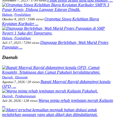
Pihak polisi belum tahu apa indikasi, ...
November 7, 2025
/
3799 views
Hukum
,
Pendidikan
Orangtua Siswa Keluhkan Biaya
Oktober 8, 2025
/
5586 views
Kegiatan Kurikuler ...
Hukum
,
Pendidikan
Dianggap Berlebihan, Wali Murid Protes
Juli 17, 2025
/
7294 views
Pungutan ...
Daerah
Daerah
,
Ekonomi
Bupati Maesyal Rasyid didampingi kepala
Agustus 7, 2026
/
20 views
OPD, ...
Daerah
,
Pembangunan
Warga minta rehab jembatan merah Kaliasin
Juli 26, 2026
/
128 views
...