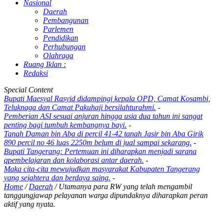
Nasional
Daerah
Pembangunan
Parlemen
Pendidikan
Perhubungan
Olahraga
Ruang Iklan :
Redaksi
Special Content
Bupati Maesyal Rasyid didampingi kepala OPD, Camat Kosambi,
Teluknaga dan Camat Pakuhaji bersilahturahmi.
-
Pemberian ASI sesuai anjuran hingga usia dua tahun ini sangat
penting bagi tumbuh kembangnya bayi.
-
Tanah Daman bin Aba di percil 41-42 tanah Jasir bin Aba Girik
890 percil no 46 luas 2250m belum di jual sampai sekarang.
-
Bupati Tangerang: Pertemuan ini diharapkan menjadi sarana
qpembelajaran dan kolaborasi antar daerah.
-
Maka cita-cita mewujudkan masyarakat Kabupaten Tangerang
yang sejahtera dan berdaya saing.
-
Home
/
Daerah
/
Utamanya para RW yang telah mengambil
tanggungjawap pelayanan warga dipundaknya diharapkan peran
aktif yang nyata.