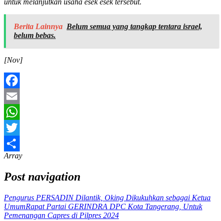
untuk melanjutkan usaha esek esek tersebut.
Berita Lainnya
Belum semua yang tangkap tentara israel,
belum bebas.
[Nov]
Facebook
Email
WhatsApp
Twitter
Array
Share
Post navigation
Pengurus PERSADIN Dilantik, Oking Dikukuhkan sebagai Ketua
Umum
Rapat Partai GERINDRA DPC Kota Tangerang, Untuk
Pemenangan Capres di Pilpres 2024