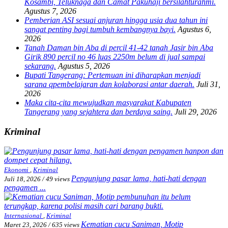
Kosambi, Teluknaga dan Camat Pakuhaji bersilahturahmi.
Agustus 7, 2026
Pemberian ASI sesuai anjuran hingga usia dua tahun ini
sangat penting bagi tumbuh kembangnya bayi.
Agustus 6,
2026
Tanah Daman bin Aba di percil 41-42 tanah Jasir bin Aba
Girik 890 percil no 46 luas 2250m belum di jual sampai
sekarang.
Agustus 5, 2026
Bupati Tangerang: Pertemuan ini diharapkan menjadi
sarana qpembelajaran dan kolaborasi antar daerah.
Juli 31,
2026
Maka cita-cita mewujudkan masyarakat Kabupaten
Tangerang yang sejahtera dan berdaya saing.
Juli 29, 2026
Kriminal
Ekonomi
,
Kriminal
Pengunjung pasar lama, hati-hati dengan
Juli 18, 2026
/
49 views
pengamen ...
Internasional
,
Kriminal
Kematian cucu Saniman, Motip
Maret 23, 2026
/
635 views