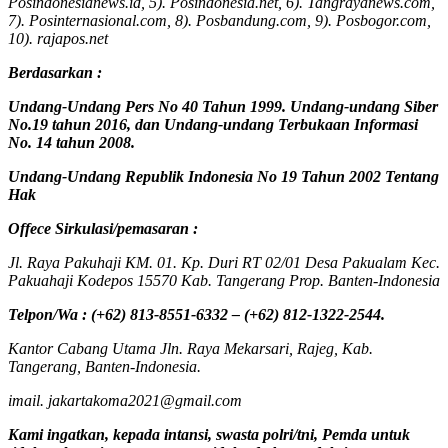
Posindonesianews.id, 5). Posindonesia.net, 6). Tangrayanews.com,
7). Posinternasional.com, 8). Posbandung.com, 9). Posbogor.com,
10). rajapos.net
Berdasarkan :
Undang-Undang Pers No 40 Tahun 1999. Undang-undang Siber
No.19 tahun 2016, dan Undang-undang Terbukaan Informasi
No. 14 tahun 2008.
Undang-Undang Republik Indonesia No 19 Tahun 2002 Tentang
Hak
Offece
Sirkulasi
/
pemasaran
:
Jl. Raya Pakuhaji KM. 01. Kp. Duri RT 02/01 Desa Pakualam Kec.
Pakuahaji Kodepos 15570 Kab. Tangerang Prop. Banten-Indonesia
Telpon/Wa : (+62) 813-8551-6332 – (+62) 812-1322-2544.
Kantor Cabang Utama Jln. Raya Mekarsari, Rajeg, Kab.
Tangerang, Banten-Indonesia.
imail. jakartakoma2021@gmail.com
Kami ingatkan, kepada intansi, swasta polri/tni, Pemda untuk