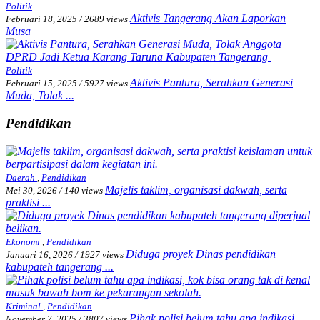
Politik
Aktivis Tangerang Akan Laporkan
Februari 18, 2025
/
2689 views
Musa
Politik
Aktivis Pantura, Serahkan Generasi
Februari 15, 2025
/
5927 views
Muda, Tolak ...
Pendidikan
Daerah
,
Pendidikan
Majelis taklim, organisasi dakwah, serta
Mei 30, 2026
/
140 views
praktisi ...
Ekonomi
,
Pendidikan
Diduga proyek Dinas pendidikan
Januari 16, 2026
/
1927 views
kabupateh tangerang ...
Kriminal
,
Pendidikan
Pihak polisi belum tahu apa indikasi, ...
November 7, 2025
/
3807 views