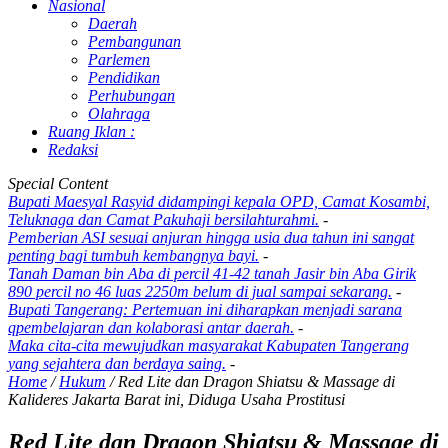
Nasional
Daerah
Pembangunan
Parlemen
Pendidikan
Perhubungan
Olahraga
Ruang Iklan :
Redaksi
Special Content
Bupati Maesyal Rasyid didampingi kepala OPD, Camat Kosambi,
Teluknaga dan Camat Pakuhaji bersilahturahmi.
-
Pemberian ASI sesuai anjuran hingga usia dua tahun ini sangat
penting bagi tumbuh kembangnya bayi.
-
Tanah Daman bin Aba di percil 41-42 tanah Jasir bin Aba Girik
890 percil no 46 luas 2250m belum di jual sampai sekarang.
-
Bupati Tangerang: Pertemuan ini diharapkan menjadi sarana
qpembelajaran dan kolaborasi antar daerah.
-
Maka cita-cita mewujudkan masyarakat Kabupaten Tangerang
yang sejahtera dan berdaya saing.
-
Home
/
Hukum
/
Red Lite dan Dragon Shiatsu & Massage di
Kalideres Jakarta Barat ini, Diduga Usaha Prostitusi
Red Lite dan Dragon Shiatsu & Massage di