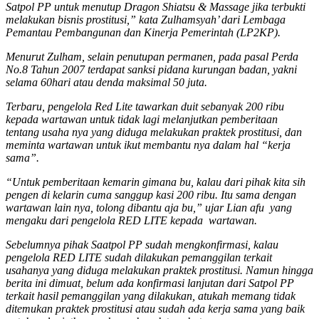
Satpol PP untuk menutup Dragon Shiatsu & Massage jika terbukti
melakukan bisnis prostitusi,” kata Zulhamsyah’ dari Lembaga
Pemantau Pembangunan dan Kinerja Pemerintah (LP2KP).
Menurut Zulham, selain penutupan permanen, pada pasal Perda
No.8 Tahun 2007 terdapat sanksi pidana kurungan badan, yakni
selama 60hari atau denda maksimal 50 juta.
Terbaru, pengelola Red Lite tawarkan duit sebanyak 200 ribu
kepada wartawan untuk tidak lagi melanjutkan pemberitaan
tentang usaha nya yang diduga melakukan praktek prostitusi, dan
meminta wartawan untuk ikut membantu nya dalam hal “kerja
sama”.
“Untuk pemberitaan kemarin gimana bu, kalau dari pihak kita sih
pengen di kelarin cuma sanggup kasi 200 ribu. Itu sama dengan
wartawan lain nya, tolong dibantu aja bu,” ujar Lian afu yang
mengaku dari pengelola RED LITE kepada wartawan.
Sebelumnya pihak Saatpol PP sudah mengkonfirmasi, kalau
pengelola RED LITE sudah dilakukan pemanggilan terkait
usahanya yang diduga melakukan praktek prostitusi. Namun hingga
berita ini dimuat, belum ada konfirmasi lanjutan dari Satpol PP
terkait hasil pemanggilan yang dilakukan, atukah memang tidak
ditemukan praktek prostitusi atau sudah ada kerja sama yang baik