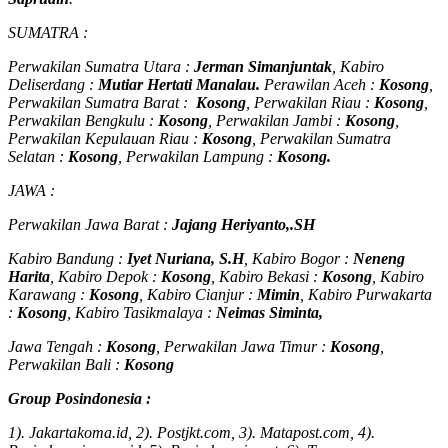
SUMATRA :
Perwakilan Sumatra Utara :
Jerman Simanjuntak
, Kabiro
Deliserdang :
Mutiar Hertati Manalau.
Perawilan Aceh :
Kosong
,
Perwakilan Sumatra Barat :
Kosong
, Perwakilan Riau :
Kosong
,
Perwakilan Bengkulu :
Kosong
, Perwakilan Jambi :
Kosong
,
Perwakilan Kepulauan Riau :
Kosong
, Perwakilan Sumatra
Selatan :
Kosong
, Perwakilan Lampung :
Kosong.
JAWA :
Perwakilan Jawa Barat :
Jajang Heriyanto,.SH
Kabiro Bandung :
Iyet Nuriana, S.H
, Kabiro Bogor :
Neneng
Harita
, Kabiro Depok :
Kosong
, Kabiro Bekasi :
Kosong
, Kabiro
Karawang :
Kosong
, Kabiro Cianjur :
Mimin
, Kabiro Purwakarta
:
Kosong
, Kabiro Tasikmalaya :
Neimas Siminta,
Jawa Tengah :
Kosong
, Perwakilan Jawa Timur :
Kosong
,
Perwakilan Bali :
Kosong
Group Posindonesia :
1). Jakartakoma.id, 2). Postjkt.com, 3). Matapost.com, 4).