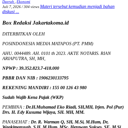
Daerah
,
Ekonomi
Materi tersebut kemudian menjadi bahan
Juli 7, 2026
/
304 views
diskusi ...
Box Redaksi Jakartakoma.id
DITERBITKAN OLEH
POSINDONESIA MEDIA MATAPOS (PT. PMM)
AHU. 0044489. AH. 0101 th 2023. AKTE NOTARIS. RIAN
ARIAPUTRA, SH, MH,
NPW
P
:
39.352.823.7-418.000
PBBR DAN NIB
:
1906230133795
REKENING MANDIRI : 155 00 126 43 980
Sudah Wajib Kena Pajak (WKP)
PEMBINA :
Dr.H.Muhamad
Eko
Riadi
, SH,MH
, Irjen. Pol (Pur)
Drs. H. Edy Kusuma Wijaya, SH. MH, MM
.
PANASEHAT :
Dr. R. Warman Q, SH, M.Si, M.Hum
,
Dr,
Waqkimansyah, S.H, M.Hum, MSc
,
Herawan Sukses, SE, M,Si