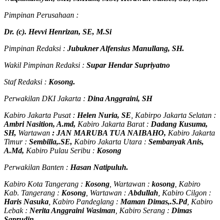
Pimpinan Perusahaan :
Dr. (c). Hevvi Henrizan, SE, M.Si
Pimpinan Redaksi :
Jubukner Alfensius Manullang, SH.
Wakil Pimpinan Redaksi :
Supar Hendar Supriyatno
Staf Redaksi :
Kosong.
Perwakilan DKI Jakarta :
Dina Anggraini, SH
Kabiro Jakarta Pusat :
Helen Nuria, SE
, Kabirpo Jakarta Selatan :
Ambri Nasition, A.md,
Kabiro Jakarta Barat :
Dadang Kusuma,
SH,
Wartawan
:
J
AN MARUBA TUA
NAIBAHO,
Kabiro Jakarta
Timur :
Sembilla,.SE,
Kabiro Jakarta Utara :
Sembanyak Anis,
A.Md,
Kabiro Pulau Seribu :
Kosong
Perwakilan Banten :
Hasan Natipuluh.
Kabiro Kota Tangerang :
Kosong
, Wartawan :
kosong
, Kabiro
Kab. Tangerang :
Kosong
, Wartawan :
Abdullah
, Kabiro Cilgon :
Haris Nasuka
, Kabiro Pandeglang :
Maman Dimas,.S.Pd
, Kabiro
Lebak :
Nerita Anggraini Wasiman
, Kabiro Serang :
Dimas
Saprudin
.