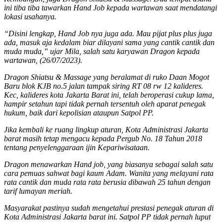
ini tiba tiba tawarkan Hand Job kepada wartawan saat mendatangi
lokasi usahanya.
“Disini lengkap, Hand Job nya juga ada. Mau pijat plus plus juga
ada, masuk aja kedalam biar dilayani sama yang cantik cantik dan
muda muda,” ujar Mila, salah satu karyawan Dragon kepada
wartawan, (26/07/2023).
Dragon Shiatsu & Massage yang beralamat di ruko Daan Mogot
Baru blok KJB no.5 jalan tampak siring RT 08 rw 12 kalideres.
Kec, kalideres kota Jakarta Barat ini, telah beroperasi cukup lama,
hampir setahun tapi tidak pernah tersentuh oleh aparat penegak
hukum, baik dari kepolisian ataupun Satpol PP.
Jika kembali ke ruang lingkup aturan, Kota Administrasi Jakarta
barat masih tetap mengacu kepada Pergub No. 18 Tahun 2018
tentang penyelenggaraan ijin Kepariwisataan.
Dragon menawarkan Hand job, yang biasanya sebagai salah satu
cara pemuas sahwat bagi kaum Adam. Wanita yang melayani rata
rata cantik dan muda rata rata berusia dibawah 25 tahun dengan
tarif lumayan meriah.
Masyarakat pastinya sudah mengetahui prestasi penegak aturan di
Kota Administrasi Jakarta barat ini. Satpol PP tidak pernah luput