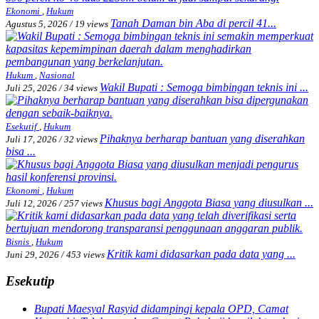
Ekonomi
,
Hukum
Tanah Daman bin Aba di percil 41...
Agustus 5, 2026
/
19 views
Hukum
,
Nasional
Wakil Bupati : Semoga bimbingan teknis ini ...
Juli 25, 2026
/
34 views
Esekutif
,
Hukum
Pihaknya berharap bantuan yang diserahkan
Juli 17, 2026
/
32 views
bisa ...
Ekonomi
,
Hukum
Khusus bagi Anggota Biasa yang diusulkan ...
Juli 12, 2026
/
257 views
Bisnis
,
Hukum
Kritik kami didasarkan pada data yang ...
Juni 29, 2026
/
453 views
Esekutip
Bupati Maesyal Rasyid didampingi kepala OPD, Camat