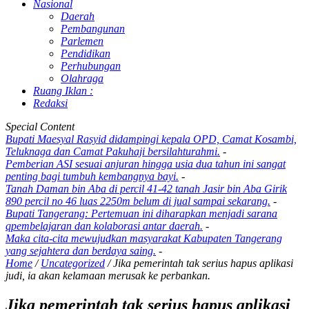
Nasional
Daerah
Pembangunan
Parlemen
Pendidikan
Perhubungan
Olahraga
Ruang Iklan :
Redaksi
Special Content
Bupati Maesyal Rasyid didampingi kepala OPD, Camat Kosambi,
Teluknaga dan Camat Pakuhaji bersilahturahmi.
-
Pemberian ASI sesuai anjuran hingga usia dua tahun ini sangat
penting bagi tumbuh kembangnya bayi.
-
Tanah Daman bin Aba di percil 41-42 tanah Jasir bin Aba Girik
890 percil no 46 luas 2250m belum di jual sampai sekarang.
-
Bupati Tangerang: Pertemuan ini diharapkan menjadi sarana
qpembelajaran dan kolaborasi antar daerah.
-
Maka cita-cita mewujudkan masyarakat Kabupaten Tangerang
yang sejahtera dan berdaya saing.
-
Home
/
Uncategorized
/
Jika pemerintah tak serius hapus aplikasi
judi, ia akan kelamaan merusak ke perbankan.
Jika pemerintah tak serius hapus aplikasi