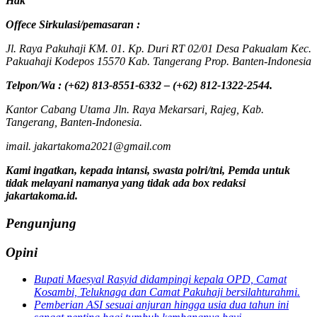
Hak
Offece
Sirkulasi
/
pemasaran
:
Jl. Raya Pakuhaji KM. 01. Kp. Duri RT 02/01 Desa Pakualam Kec.
Pakuahaji Kodepos 15570 Kab. Tangerang Prop. Banten-Indonesia
Telpon/Wa : (+62) 813-8551-6332 – (+62) 812-1322-2544.
Kantor Cabang Utama Jln. Raya Mekarsari, Rajeg, Kab.
Tangerang, Banten-Indonesia.
imail. jakartakoma2021@gmail.com
Kami ingatkan, kepada intansi, swasta polri/tni, Pemda untuk
tidak melayani namanya yang tidak ada box redaksi
jakartakoma.id.
Pengunjung
Opini
Bupati Maesyal Rasyid didampingi kepala OPD, Camat
Kosambi, Teluknaga dan Camat Pakuhaji bersilahturahmi.
Pemberian ASI sesuai anjuran hingga usia dua tahun ini