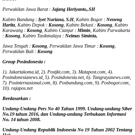
Perwakilan Jawa Barat :
Jajang Heriyanto,.SH
Kabiro Bandung :
Iyet Nuriana, S.H
, Kabiro Bogor :
Neneng
Harita
, Kabiro Depok :
Kosong
, Kabiro Bekasi :
Kosong
, Kabiro
Karawang :
Kosong
, Kabiro Cianjur :
Mimin
, Kabiro Purwakarta
:
Kosong
, Kabiro Tasikmalaya :
Neimas Siminta,
Jawa Tengah :
Kosong
, Perwakilan Jawa Timur :
Kosong
,
Perwakilan Bali :
Kosong
Group Posindonesia :
1). Jakartakoma.id, 2). Postjkt.com, 3). Matapost.com, 4).
Posindonesianews.id, 5). Posindonesia.net, 6). Tangrayanews.com,
7). Posinternasional.com, 8). Posbandung.com, 9). Posbogor.com,
10). rajapos.net
Berdasarkan :
Undang-Undang Pers No 40 Tahun 1999. Undang-undang Siber
No.19 tahun 2016, dan Undang-undang Terbukaan Informasi
No. 14 tahun 2008.
Undang-Undang Republik Indonesia No 19 Tahun 2002 Tentang