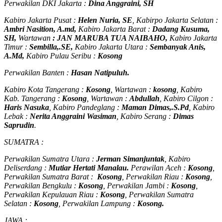
Perwakilan DKI Jakarta :
Dina Anggraini, SH
Kabiro Jakarta Pusat :
Helen Nuria, SE
, Kabirpo Jakarta Selatan :
Ambri Nasition, A.md,
Kabiro Jakarta Barat :
Dadang Kusuma,
SH,
Wartawan
:
J
AN MARUBA TUA
NAIBAHO,
Kabiro Jakarta
Timur :
Sembilla,.SE,
Kabiro Jakarta Utara :
Sembanyak Anis,
A.Md,
Kabiro Pulau Seribu :
Kosong
Perwakilan Banten :
Hasan Natipuluh.
Kabiro Kota Tangerang :
Kosong
, Wartawan :
kosong
, Kabiro
Kab. Tangerang :
Kosong
, Wartawan :
Abdullah
, Kabiro Cilgon :
Haris Nasuka
, Kabiro Pandeglang :
Maman Dimas,.S.Pd
, Kabiro
Lebak :
Nerita Anggraini Wasiman
, Kabiro Serang :
Dimas
Saprudin
.
SUMATRA :
Perwakilan Sumatra Utara :
Jerman Simanjuntak
, Kabiro
Deliserdang :
Mutiar Hertati Manalau.
Perawilan Aceh :
Kosong
,
Perwakilan Sumatra Barat :
Kosong
, Perwakilan Riau :
Kosong
,
Perwakilan Bengkulu :
Kosong
, Perwakilan Jambi :
Kosong
,
Perwakilan Kepulauan Riau :
Kosong
, Perwakilan Sumatra
Selatan :
Kosong
, Perwakilan Lampung :
Kosong.
JAWA :