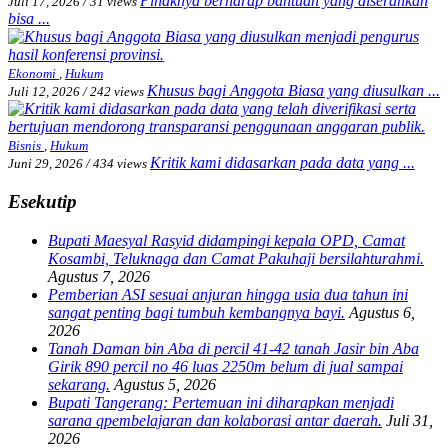
Pihaknya berharap bantuan yang diserahkan
Juli 17, 2026
/
31 views
bisa ...
Ekonomi
,
Hukum
Khusus bagi Anggota Biasa yang diusulkan ...
Juli 12, 2026
/
242 views
Bisnis
,
Hukum
Kritik kami didasarkan pada data yang ...
Juni 29, 2026
/
434 views
Esekutip
Bupati Maesyal Rasyid didampingi kepala OPD, Camat
Kosambi, Teluknaga dan Camat Pakuhaji bersilahturahmi.
Agustus 7, 2026
Pemberian ASI sesuai anjuran hingga usia dua tahun ini
sangat penting bagi tumbuh kembangnya bayi.
Agustus 6,
2026
Tanah Daman bin Aba di percil 41-42 tanah Jasir bin Aba
Girik 890 percil no 46 luas 2250m belum di jual sampai
sekarang.
Agustus 5, 2026
Bupati Tangerang: Pertemuan ini diharapkan menjadi
sarana qpembelajaran dan kolaborasi antar daerah.
Juli 31,
2026