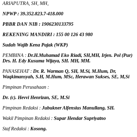
ARIAPUTRA, SH, MH,
NPW
P
:
39.352.823.7-418.000
PBBR DAN NIB
:
1906230133795
REKENING MANDIRI : 155 00 126 43 980
Sudah Wajib Kena Pajak (WKP)
PEMBINA :
Dr.H.Muhamad
Eko
Riadi
, SH,MH
, Irjen. Pol (Pur)
Drs. H. Edy Kusuma Wijaya, SH. MH, MM
.
PANASEHAT :
Dr. R. Warman Q, SH, M.Si, M.Hum
,
Dr,
Waqkimansyah, S.H, M.Hum, MSc
,
Herawan Sukses, SE, M,Si
Pimpinan Perusahaan :
Dr. (c). Hevvi Henrizan, SE, M.Si
Pimpinan Redaksi :
Jubukner Alfensius Manullang, SH.
Wakil Pimpinan Redaksi :
Supar Hendar Supriyatno
Staf Redaksi :
Kosong.