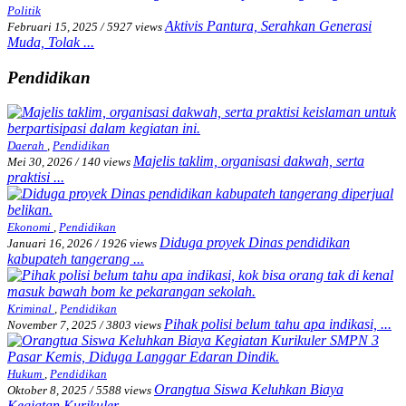
Politik
Aktivis Pantura, Serahkan Generasi
Februari 15, 2025
/
5927 views
Muda, Tolak ...
Pendidikan
Daerah
,
Pendidikan
Majelis taklim, organisasi dakwah, serta
Mei 30, 2026
/
140 views
praktisi ...
Ekonomi
,
Pendidikan
Diduga proyek Dinas pendidikan
Januari 16, 2026
/
1926 views
kabupateh tangerang ...
Kriminal
,
Pendidikan
Pihak polisi belum tahu apa indikasi, ...
November 7, 2025
/
3803 views
Hukum
,
Pendidikan
Orangtua Siswa Keluhkan Biaya
Oktober 8, 2025
/
5588 views
Kegiatan Kurikuler ...