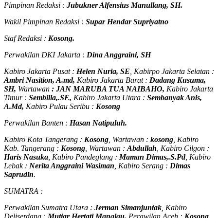
Pimpinan Redaksi :
Jubukner Alfensius Manullang, SH.
Wakil Pimpinan Redaksi :
Supar Hendar Supriyatno
Staf Redaksi :
Kosong.
Perwakilan DKI Jakarta :
Dina Anggraini, SH
Kabiro Jakarta Pusat :
Helen Nuria, SE
, Kabirpo Jakarta Selatan :
Ambri Nasition, A.md,
Kabiro Jakarta Barat :
Dadang Kusuma,
SH,
Wartawan
:
J
AN MARUBA TUA
NAIBAHO,
Kabiro Jakarta
Timur :
Sembilla,.SE,
Kabiro Jakarta Utara :
Sembanyak Anis,
A.Md,
Kabiro Pulau Seribu :
Kosong
Perwakilan Banten :
Hasan Natipuluh.
Kabiro Kota Tangerang :
Kosong
, Wartawan :
kosong
, Kabiro
Kab. Tangerang :
Kosong
, Wartawan :
Abdullah
, Kabiro Cilgon :
Haris Nasuka
, Kabiro Pandeglang :
Maman Dimas,.S.Pd
, Kabiro
Lebak :
Nerita Anggraini Wasiman
, Kabiro Serang :
Dimas
Saprudin
.
SUMATRA :
Perwakilan Sumatra Utara :
Jerman Simanjuntak
, Kabiro
Deliserdang :
Mutiar Hertati Manalau.
Perawilan Aceh :
Kosong
,