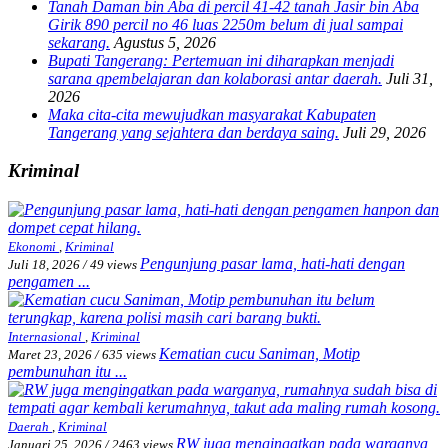
Tanah Daman bin Aba di percil 41-42 tanah Jasir bin Aba
Girik 890 percil no 46 luas 2250m belum di jual sampai
sekarang.
Agustus 5, 2026
Bupati Tangerang: Pertemuan ini diharapkan menjadi
sarana qpembelajaran dan kolaborasi antar daerah.
Juli 31,
2026
Maka cita-cita mewujudkan masyarakat Kabupaten
Tangerang yang sejahtera dan berdaya saing.
Juli 29, 2026
Kriminal
Ekonomi
,
Kriminal
Pengunjung pasar lama, hati-hati dengan
Juli 18, 2026
/
49 views
pengamen ...
Internasional
,
Kriminal
Kematian cucu Saniman, Motip
Maret 23, 2026
/
635 views
pembunuhan itu ...
Daerah
,
Kriminal
RW juga mengingatkan pada warganya,
Januari 25, 2026
/
2463 views