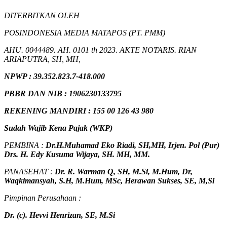
DITERBITKAN OLEH
POSINDONESIA MEDIA MATAPOS (PT. PMM)
AHU. 0044489. AH. 0101 th 2023. AKTE NOTARIS. RIAN
ARIAPUTRA, SH, MH,
NPW
P
:
39.352.823.7-418.000
PBBR DAN NIB
:
1906230133795
REKENING MANDIRI : 155 00 126 43 980
Sudah Wajib Kena Pajak (WKP)
PEMBINA :
Dr.H.Muhamad
Eko
Riadi
, SH,MH
, Irjen. Pol (Pur)
Drs. H. Edy Kusuma Wijaya, SH. MH, MM
.
PANASEHAT :
Dr. R. Warman Q, SH, M.Si, M.Hum
,
Dr,
Waqkimansyah, S.H, M.Hum, MSc
,
Herawan Sukses, SE, M,Si
Pimpinan Perusahaan :
Dr. (c). Hevvi Henrizan, SE, M.Si