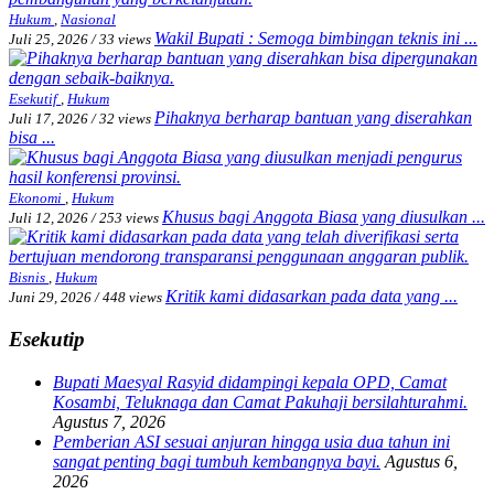
Hukum
,
Nasional
Wakil Bupati : Semoga bimbingan teknis ini ...
Juli 25, 2026
/
33 views
Esekutif
,
Hukum
Pihaknya berharap bantuan yang diserahkan
Juli 17, 2026
/
32 views
bisa ...
Ekonomi
,
Hukum
Khusus bagi Anggota Biasa yang diusulkan ...
Juli 12, 2026
/
253 views
Bisnis
,
Hukum
Kritik kami didasarkan pada data yang ...
Juni 29, 2026
/
448 views
Esekutip
Bupati Maesyal Rasyid didampingi kepala OPD, Camat
Kosambi, Teluknaga dan Camat Pakuhaji bersilahturahmi.
Agustus 7, 2026
Pemberian ASI sesuai anjuran hingga usia dua tahun ini
sangat penting bagi tumbuh kembangnya bayi.
Agustus 6,
2026