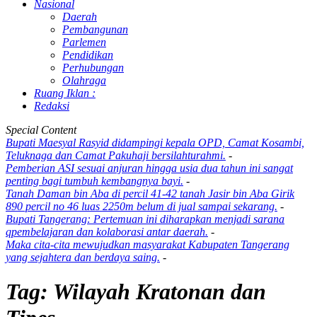
Nasional
Daerah
Pembangunan
Parlemen
Pendidikan
Perhubungan
Olahraga
Ruang Iklan :
Redaksi
Special Content
Bupati Maesyal Rasyid didampingi kepala OPD, Camat Kosambi,
Teluknaga dan Camat Pakuhaji bersilahturahmi.
-
Pemberian ASI sesuai anjuran hingga usia dua tahun ini sangat
penting bagi tumbuh kembangnya bayi.
-
Tanah Daman bin Aba di percil 41-42 tanah Jasir bin Aba Girik
890 percil no 46 luas 2250m belum di jual sampai sekarang.
-
Bupati Tangerang: Pertemuan ini diharapkan menjadi sarana
qpembelajaran dan kolaborasi antar daerah.
-
Maka cita-cita mewujudkan masyarakat Kabupaten Tangerang
yang sejahtera dan berdaya saing.
-
Tag:
Wilayah Kratonan dan