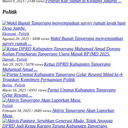
Festival Kue Subuh di Kwitang Jakarta ...
Maret 9, 2023
/
2148 views
Politik
Ekonomi
,
Politik
Wakil Bupati Tangerang menyempatkan
Agustus 26, 2025
/
3498 views
survey rumah ...
Daerah
,
Politik
Ketua DPRD Kabupaten Tangerang
Juli 29, 2025
/
5078 views
Muhamad Amud ...
Berita
,
Politik
Partai Ummat Kabupaten Tangerang
Maret 16, 2025
/
6951 views
Gelar Resepsi ...
Politik
Aktivis Tangerang Akan Laporkan
Februari 18, 2025
/
2689 views
Musa