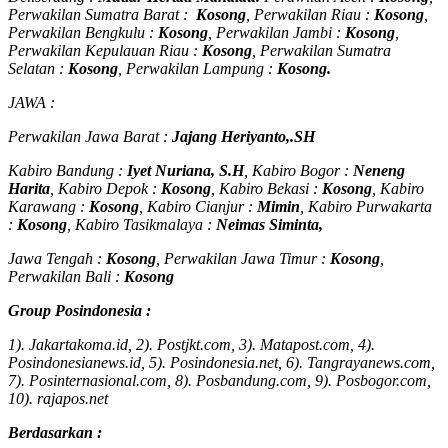
Perwakilan Sumatra Barat :
Kosong
, Perwakilan Riau :
Kosong
,
Perwakilan Bengkulu :
Kosong
, Perwakilan Jambi :
Kosong
,
Perwakilan Kepulauan Riau :
Kosong
, Perwakilan Sumatra
Selatan :
Kosong
, Perwakilan Lampung :
Kosong.
JAWA :
Perwakilan Jawa Barat :
Jajang Heriyanto,.SH
Kabiro Bandung :
Iyet Nuriana, S.H
, Kabiro Bogor :
Neneng
Harita
, Kabiro Depok :
Kosong
, Kabiro Bekasi :
Kosong
, Kabiro
Karawang :
Kosong
, Kabiro Cianjur :
Mimin
, Kabiro Purwakarta
:
Kosong
, Kabiro Tasikmalaya :
Neimas Siminta,
Jawa Tengah :
Kosong
, Perwakilan Jawa Timur :
Kosong
,
Perwakilan Bali :
Kosong
Group Posindonesia :
1). Jakartakoma.id, 2). Postjkt.com, 3). Matapost.com, 4).
Posindonesianews.id, 5). Posindonesia.net, 6). Tangrayanews.com,
7). Posinternasional.com, 8). Posbandung.com, 9). Posbogor.com,
10). rajapos.net
Berdasarkan :