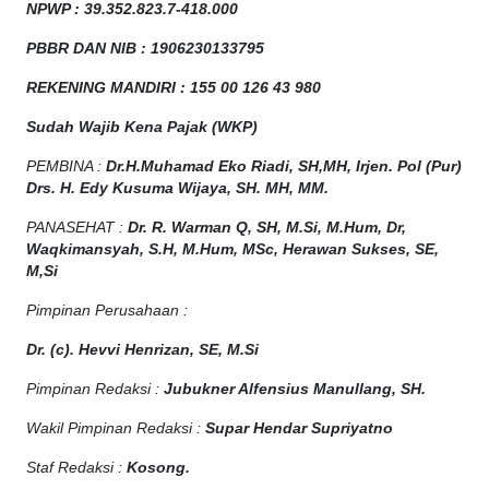
NPW
P
:
39.352.823.7-418.000
PBBR DAN NIB
:
1906230133795
REKENING MANDIRI : 155 00 126 43 980
Sudah Wajib Kena Pajak (WKP)
PEMBINA :
Dr.H.Muhamad
Eko
Riadi
, SH,MH
, Irjen. Pol (Pur)
Drs. H. Edy Kusuma Wijaya, SH. MH, MM
.
PANASEHAT :
Dr. R. Warman Q, SH, M.Si, M.Hum
,
Dr,
Waqkimansyah, S.H, M.Hum, MSc
,
Herawan Sukses, SE,
M,Si
Pimpinan Perusahaan :
Dr. (c). Hevvi Henrizan, SE, M.Si
Pimpinan Redaksi :
Jubukner Alfensius Manullang, SH.
Wakil Pimpinan Redaksi :
Supar Hendar Supriyatno
Staf Redaksi :
Kosong.