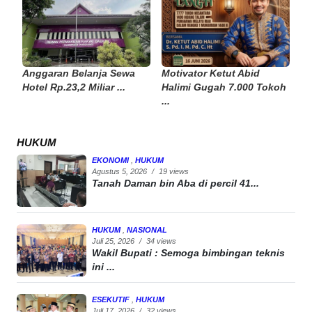
Anggaran Belanja Sewa
Motivator Ketut Abid
Hotel Rp.23,2 Miliar ...
Halimi Gugah 7.000 Tokoh
...
HUKUM
EKONOMI
,
HUKUM
Agustus 5, 2026
/
19 views
Tanah Daman bin Aba di percil 41...
HUKUM
,
NASIONAL
Juli 25, 2026
/
34 views
Wakil Bupati : Semoga bimbingan teknis
ini ...
ESEKUTIF
,
HUKUM
Juli 17, 2026
/
32 views