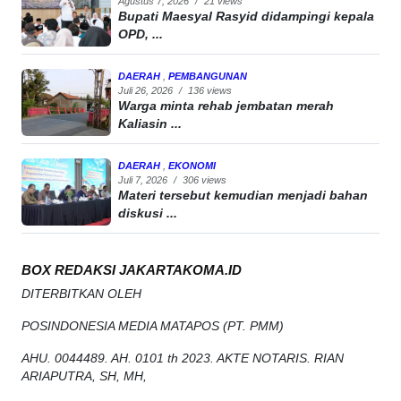
Agustus 7, 2026
/
21 views
Bupati Maesyal Rasyid didampingi kepala
OPD, ...
DAERAH
,
PEMBANGUNAN
Juli 26, 2026
/
136 views
Warga minta rehab jembatan merah
Kaliasin ...
DAERAH
,
EKONOMI
Juli 7, 2026
/
306 views
Materi tersebut kemudian menjadi bahan
diskusi ...
BOX REDAKSI JAKARTAKOMA.ID
DITERBITKAN OLEH
POSINDONESIA MEDIA MATAPOS (PT. PMM)
AHU. 0044489. AH. 0101 th 2023. AKTE NOTARIS. RIAN
ARIAPUTRA, SH, MH,