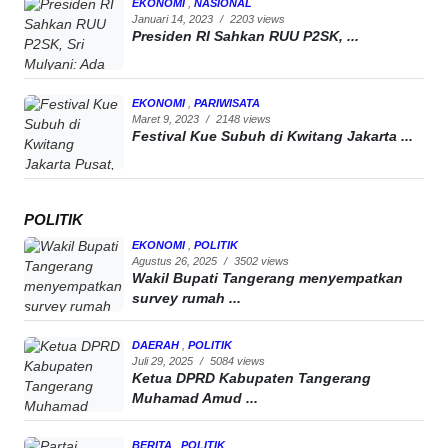
EKONOMI
,
NASIONAL
Januari 14, 2023
/
2203 views
Presiden RI Sahkan RUU P2SK, ...
EKONOMI
,
PARIWISATA
Maret 9, 2023
/
2148 views
Festival Kue Subuh di Kwitang Jakarta ...
POLITIK
EKONOMI
,
POLITIK
Agustus 26, 2025
/
3502 views
Wakil Bupati Tangerang menyempatkan
survey rumah ...
DAERAH
,
POLITIK
Juli 29, 2025
/
5084 views
Ketua DPRD Kabupaten Tangerang
Muhamad Amud ...
BERITA
,
POLITIK