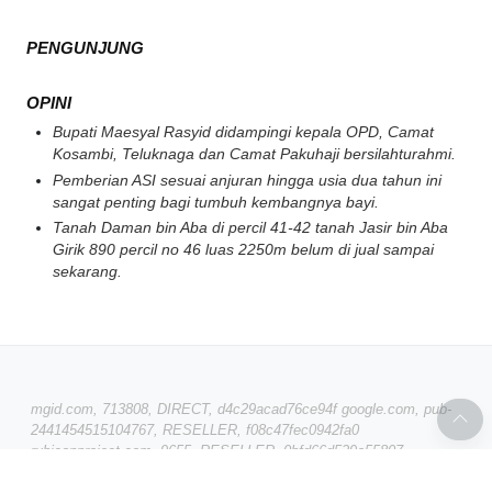
PENGUNJUNG
OPINI
Bupati Maesyal Rasyid didampingi kepala OPD, Camat
Kosambi, Teluknaga dan Camat Pakuhaji bersilahturahmi.
Pemberian ASI sesuai anjuran hingga usia dua tahun ini
sangat penting bagi tumbuh kembangnya bayi.
Tanah Daman bin Aba di percil 41-42 tanah Jasir bin Aba
Girik 890 percil no 46 luas 2250m belum di jual sampai
sekarang.
mgid.com, 713808, DIRECT, d4c29acad76ce94f google.com, pub-
2441454515104767, RESELLER, f08c47fec0942fa0
rubiconproject.com, 9655, RESELLER, 0bfd66d529a55807