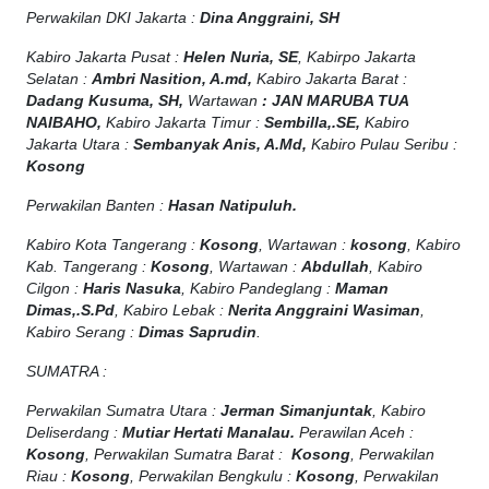
Perwakilan DKI Jakarta :
Dina Anggraini, SH
Kabiro Jakarta Pusat :
Helen Nuria, SE
, Kabirpo Jakarta
Selatan :
Ambri Nasition, A.md,
Kabiro Jakarta Barat :
Dadang Kusuma, SH,
Wartawan
:
J
AN MARUBA TUA
NAIBAHO,
Kabiro Jakarta Timur :
Sembilla,.SE,
Kabiro
Jakarta Utara :
Sembanyak Anis, A.Md,
Kabiro Pulau Seribu :
Kosong
Perwakilan Banten :
Hasan Natipuluh.
Kabiro Kota Tangerang :
Kosong
, Wartawan :
kosong
, Kabiro
Kab. Tangerang :
Kosong
, Wartawan :
Abdullah
, Kabiro
Cilgon :
Haris Nasuka
, Kabiro Pandeglang :
Maman
Dimas,.S.Pd
, Kabiro Lebak :
Nerita Anggraini Wasiman
,
Kabiro Serang :
Dimas Saprudin
.
SUMATRA :
Perwakilan Sumatra Utara :
Jerman Simanjuntak
, Kabiro
Deliserdang :
Mutiar Hertati Manalau.
Perawilan Aceh :
Kosong
, Perwakilan Sumatra Barat :
Kosong
, Perwakilan
Riau :
Kosong
, Perwakilan Bengkulu :
Kosong
, Perwakilan