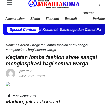
Hiburan
Pasang Iklan
Bisnis
Ekonomi
Esekutif
Pariwisat
la OPD, Camat Kosambi, Teluknaga dan Camat Pakuhaji bersilah
Special Content
Home
/
Daerah
/
Kegiatan lomba fashion show sangat
menginspirasi bagi semua warga.
Kegiatan lomba fashion show sangat
menginspirasi bagi semua warga.
jakartak
Mei 22, 2024
4 views
Post Views:
210
Madiun, jakartakoma.id