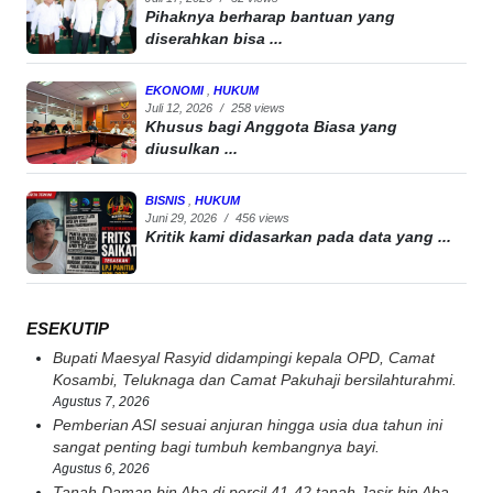
Pihaknya berharap bantuan yang
diserahkan bisa ...
EKONOMI
,
HUKUM
Juli 12, 2026
/
258 views
Khusus bagi Anggota Biasa yang
diusulkan ...
BISNIS
,
HUKUM
Juni 29, 2026
/
456 views
Kritik kami didasarkan pada data yang ...
ESEKUTIP
Bupati Maesyal Rasyid didampingi kepala OPD, Camat
Kosambi, Teluknaga dan Camat Pakuhaji bersilahturahmi.
Agustus 7, 2026
Pemberian ASI sesuai anjuran hingga usia dua tahun ini
sangat penting bagi tumbuh kembangnya bayi.
Agustus 6, 2026
Tanah Daman bin Aba di percil 41-42 tanah Jasir bin Aba