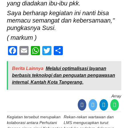
yang diadakan ibu-ibu pkk.
Saya berharap kegiatan ini nanti bisa
memacu semangat dan kebersamaan,’’
pungkasnya Susi.
( markum )
Facebook
Email
WhatsApp
Twitter
Share
Berita Lainnya
Melalui optimalisasi layanan
berbasis teknologi dan penguatan pengawasan
internal, Kantah Kota Tangerang.
Array
Post
Kegiatan tersebut merupakan
Rekan-rekan wartawan dan
navigation
kolaborasi antara Perhutani
LMS mengucapkan turut