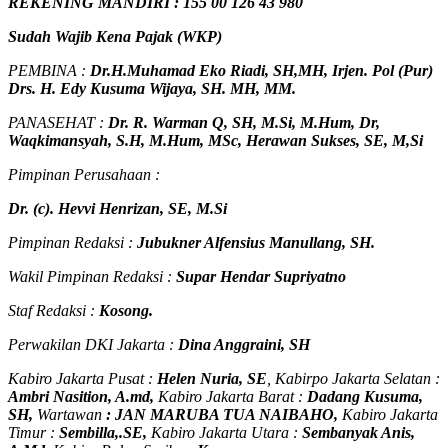
REKENING MANDIRI : 155 00 126 43 980
Sudah Wajib Kena Pajak (WKP)
PEMBINA :
Dr.H.Muhamad
Eko
Riadi
, SH,MH
, Irjen. Pol (Pur)
Drs. H. Edy Kusuma Wijaya, SH. MH, MM
.
PANASEHAT :
Dr. R. Warman Q, SH, M.Si, M.Hum
,
Dr,
Waqkimansyah, S.H, M.Hum, MSc
,
Herawan Sukses, SE, M,Si
Pimpinan Perusahaan :
Dr. (c). Hevvi Henrizan, SE, M.Si
Pimpinan Redaksi :
Jubukner Alfensius Manullang, SH.
Wakil Pimpinan Redaksi :
Supar Hendar Supriyatno
Staf Redaksi :
Kosong.
Perwakilan DKI Jakarta :
Dina Anggraini, SH
Kabiro Jakarta Pusat :
Helen Nuria, SE
, Kabirpo Jakarta Selatan :
Ambri Nasition, A.md,
Kabiro Jakarta Barat :
Dadang Kusuma,
SH,
Wartawan
:
J
AN MARUBA TUA
NAIBAHO,
Kabiro Jakarta
Timur :
Sembilla,.SE,
Kabiro Jakarta Utara :
Sembanyak Anis,