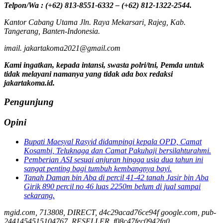
Telpon/Wa : (+62) 813-8551-6332 – (+62) 812-1322-2544.
Kantor Cabang Utama Jln. Raya Mekarsari, Rajeg, Kab.
Tangerang, Banten-Indonesia.
imail. jakartakoma2021@gmail.com
Kami ingatkan, kepada intansi, swasta polri/tni, Pemda untuk
tidak melayani namanya yang tidak ada box redaksi
jakartakoma.id.
Pengunjung
Opini
Bupati Maesyal Rasyid didampingi kepala OPD, Camat
Kosambi, Teluknaga dan Camat Pakuhaji bersilahturahmi.
Pemberian ASI sesuai anjuran hingga usia dua tahun ini
sangat penting bagi tumbuh kembangnya bayi.
Tanah Daman bin Aba di percil 41-42 tanah Jasir bin Aba
Girik 890 percil no 46 luas 2250m belum di jual sampai
sekarang.
mgid.com, 713808, DIRECT, d4c29acad76ce94f google.com, pub-
2441454515104767, RESELLER, f08c47fec0942fa0