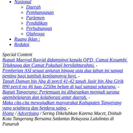
Nasional
Daerah
Pembangunan
Parlemen
Pendidikan
Perhubungan
Olahraga
Ruang Iklan :
Redaksi
Special Content
Bupati Maesyal Rasyid didampingi kepala OPD, Camat Kosambi,
Teluknaga dan Camat Pakuhaji bersilahturahmi.
-
Pemberian ASI sesuai anjuran hingga usia dua tahun ini sangat
penting bagi tumbuh kembangnya bayi.
-
Tanah Daman bin Aba di percil 41-42 tanah Jasir bin Aba Girik
890 percil no 46 luas 2250m belum di jual sampai sekarang.
-
Bupati Tangerang: Pertemuan ini diharapkan menjadi sarana
qpembelajaran dan kolaborasi antar daerah.
-
Maka cita-cita mewujudkan masyarakat Kabupaten Tangerang
yang sejahtera dan berdaya saing.
-
Home
/
Advertising
/
Sering Dikeluhkan Karena Macet, Dishub
Kota Tangerang Bersama Satlantas Rekayasa Lalulintas di
Panarub