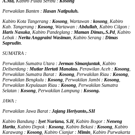
A.Md,
Kabiro Pulau Seribu :
Kosong
Perwakilan Banten :
Hasan Natipuluh.
Kabiro Kota Tangerang :
Kosong
, Wartawan :
kosong
, Kabiro
Kab. Tangerang :
Kosong
, Wartawan :
Abdullah
, Kabiro Cilgon :
Haris Nasuka
, Kabiro Pandeglang :
Maman Dimas,.S.Pd
, Kabiro
Lebak :
Nerita Anggraini Wasiman
, Kabiro Serang :
Dimas
Saprudin
.
SUMATRA :
Perwakilan Sumatra Utara :
Jerman Simanjuntak
, Kabiro
Deliserdang :
Mutiar Hertati Manalau.
Perawilan Aceh :
Kosong
,
Perwakilan Sumatra Barat :
Kosong
, Perwakilan Riau :
Kosong
,
Perwakilan Bengkulu :
Kosong
, Perwakilan Jambi :
Kosong
,
Perwakilan Kepulauan Riau :
Kosong
, Perwakilan Sumatra
Selatan :
Kosong
, Perwakilan Lampung :
Kosong.
JAWA :
Perwakilan Jawa Barat :
Jajang Heriyanto,.SH
Kabiro Bandung :
Iyet Nuriana, S.H
, Kabiro Bogor :
Neneng
Harita
, Kabiro Depok :
Kosong
, Kabiro Bekasi :
Kosong
, Kabiro
Karawang :
Kosong
, Kabiro Cianjur :
Mimin
, Kabiro Purwakarta