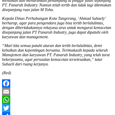
menaikan dan menurunkan penumpang di pinggir jalan sepanjang
PT. Panarub Industry. Namun telah tertib dan tidak lagi ditemukan
disepanjang ruas jalan M Toha.
Kepala Dinas Perhubungan Kota Tangerang, ‘Ahmad Suhaely’
berharap, agar para pengendara juga bisa tertib berlalulintas,
dengan diberlakukannya rekayasa arus untuk mengurai kemacetan
disepanjang jalan PT Panarub Industry, juga dapat dipatuhi oleh
karyawan dan management.
“Mari kita semua patuhi aturan dan tertib berlalulintas, demi
kebaikan dan kepentingan bersama. Terimakasih kepada seluruh
Manajemen dan karyawan PT. Panarub Industry, yang telah turut
bekerjasama, agar persoalan kemacetan terselesaikan,” tutur
Suhaeli dari ruang kerjanya.
(Red)
Facebook
Email
WhatsApp