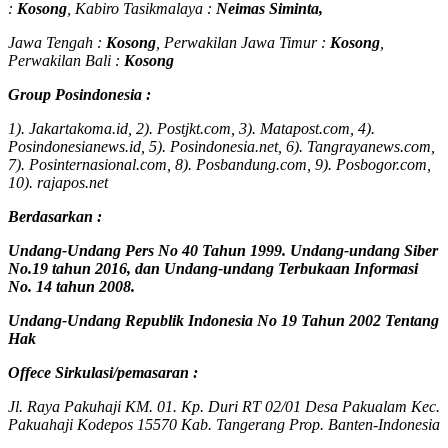
:
Kosong
, Kabiro Tasikmalaya :
Neimas Siminta,
Jawa Tengah :
Kosong
, Perwakilan Jawa Timur :
Kosong
,
Perwakilan Bali :
Kosong
Group Posindonesia :
1). Jakartakoma.id, 2). Postjkt.com, 3). Matapost.com, 4).
Posindonesianews.id, 5). Posindonesia.net, 6). Tangrayanews.com,
7). Posinternasional.com, 8). Posbandung.com, 9). Posbogor.com,
10). rajapos.net
Berdasarkan :
Undang-Undang Pers No 40 Tahun 1999. Undang-undang Siber
No.19 tahun 2016, dan Undang-undang Terbukaan Informasi
No. 14 tahun 2008.
Undang-Undang Republik Indonesia No 19 Tahun 2002 Tentang
Hak
Offece
Sirkulasi
/
pemasaran
:
Jl. Raya Pakuhaji KM. 01. Kp. Duri RT 02/01 Desa Pakualam Kec.
Pakuahaji Kodepos 15570 Kab. Tangerang Prop. Banten-Indonesia