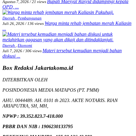
Bupati Maesyal Rasyid didampingi kepala
Agustus 7, 2026
/
21 views
OPD, ...
Daerah
,
Pembangunan
Warga minta rehab jembatan merah Kaliasin
Juli 26, 2026
/
136 views
...
Daerah
,
Ekonomi
Materi tersebut kemudian menjadi bahan
Juli 7, 2026
/
306 views
diskusi ...
Box Redaksi Jakartakoma.id
DITERBITKAN OLEH
POSINDONESIA MEDIA MATAPOS (PT. PMM)
AHU. 0044489. AH. 0101 th 2023. AKTE NOTARIS. RIAN
ARIAPUTRA, SH, MH,
NPW
P
:
39.352.823.7-418.000
PBBR DAN NIB
:
1906230133795