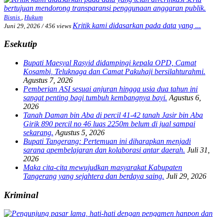
Bisnis
,
Hukum
Kritik kami didasarkan pada data yang ...
Juni 29, 2026
/
456 views
Esekutip
Bupati Maesyal Rasyid didampingi kepala OPD, Camat
Kosambi, Teluknaga dan Camat Pakuhaji bersilahturahmi.
Agustus 7, 2026
Pemberian ASI sesuai anjuran hingga usia dua tahun ini
sangat penting bagi tumbuh kembangnya bayi.
Agustus 6,
2026
Tanah Daman bin Aba di percil 41-42 tanah Jasir bin Aba
Girik 890 percil no 46 luas 2250m belum di jual sampai
sekarang.
Agustus 5, 2026
Bupati Tangerang: Pertemuan ini diharapkan menjadi
sarana qpembelajaran dan kolaborasi antar daerah.
Juli 31,
2026
Maka cita-cita mewujudkan masyarakat Kabupaten
Tangerang yang sejahtera dan berdaya saing.
Juli 29, 2026
Kriminal