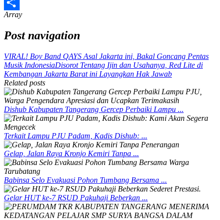
Twitter
Array
Share
Post navigation
VIRAL! Boy Band QAYS Asal Jakarta ini, Bakal Goncang Pentas
Musik Indonesia
Disorot Tentang Ijin dan Usahanya, Red Lite di
Kembangan Jakarta Barat ini Layangkan Hak Jawab
Related posts
Dishub Kabupaten Tangerang Gercep Perbaiki Lampu ...
Terkait Lampu PJU Padam, Kadis Dishub: ...
Gelap, Jalan Raya Kronjo Kemiri Tanpa ...
Babinsa Selo Evakuasi Pohon Tumbang Bersama ...
Gelar HUT ke-7 RSUD Pakuhaji Beberkan ...