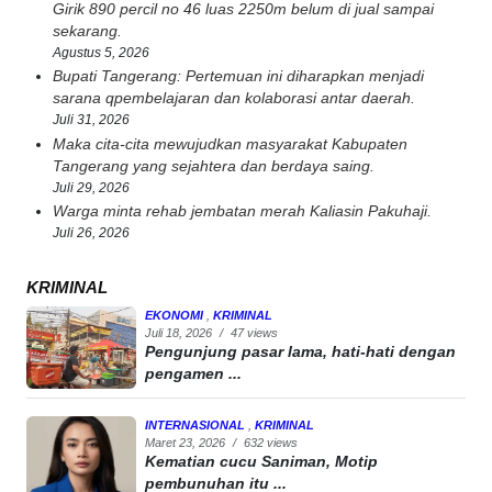
Girik 890 percil no 46 luas 2250m belum di jual sampai
sekarang.
Agustus 5, 2026
Bupati Tangerang: Pertemuan ini diharapkan menjadi
sarana qpembelajaran dan kolaborasi antar daerah.
Juli 31, 2026
Maka cita-cita mewujudkan masyarakat Kabupaten
Tangerang yang sejahtera dan berdaya saing.
Juli 29, 2026
Warga minta rehab jembatan merah Kaliasin Pakuhaji.
Juli 26, 2026
KRIMINAL
EKONOMI
,
KRIMINAL
Juli 18, 2026
/
47 views
Pengunjung pasar lama, hati-hati dengan
pengamen ...
INTERNASIONAL
,
KRIMINAL
Maret 23, 2026
/
632 views
Kematian cucu Saniman, Motip
pembunuhan itu ...