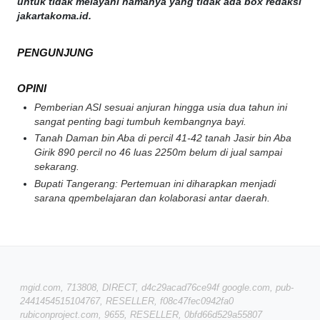
untuk tidak melayani namanya yang tidak ada box redaksi
jakartakoma.id.
PENGUNJUNG
OPINI
Pemberian ASI sesuai anjuran hingga usia dua tahun ini
sangat penting bagi tumbuh kembangnya bayi.
Tanah Daman bin Aba di percil 41-42 tanah Jasir bin Aba
Girik 890 percil no 46 luas 2250m belum di jual sampai
sekarang.
Bupati Tangerang: Pertemuan ini diharapkan menjadi
sarana qpembelajaran dan kolaborasi antar daerah.
mgid.com, 713808, DIRECT, d4c29acad76ce94f google.com, pub-
2441454515104767, RESELLER, f08c47fec0942fa0
rubiconproject.com, 9655, RESELLER, 0bfd66d529a55807