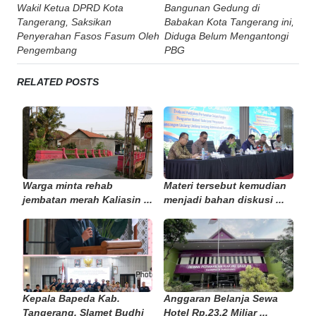
Post
Wakil Ketua DPRD Kota
Bangunan Gedung di
navigation
Tangerang, Saksikan
Babakan Kota Tangerang ini,
Penyerahan Fasos Fasum Oleh
Diduga Belum Mengantongi
Pengembang
PBG
RELATED POSTS
Warga minta rehab
Materi tersebut kemudian
jembatan merah Kaliasin ...
menjadi bahan diskusi ...
Kepala Bapeda Kab.
Anggaran Belanja Sewa
Tangerang, Slamet Budhi
Hotel Rp.23,2 Miliar ...