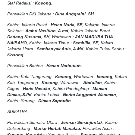
Staf Redaksi :
Kosong.
Perwakilan DKI Jakarta :
Dina Anggraini, SH
Kabiro Jakarta Pusat :
Helen Nuria, SE
, Kabirpo Jakarta
Selatan :
Ambri Nasition, A.md,
Kabiro Jakarta Barat :
Dadang Kusuma, SH,
Wartawan
:
J
AN MARUBA TUA
NAIBAHO,
Kabiro Jakarta Timur :
Sembilla,.SE,
Kabiro
Jakarta Utara :
Sembanyak Anis, A.Md,
Kabiro Pulau Seribu :
Kosong
Perwakilan Banten :
Hasan Natipuluh.
Kabiro Kota Tangerang :
Kosong
, Wartawan :
kosong
, Kabiro
Kab. Tangerang :
Kosong
, Wartawan :
Abdullah
, Kabiro
Cilgon :
Haris Nasuka
, Kabiro Pandeglang :
Maman
Dimas,.S.Pd
, Kabiro Lebak :
Nerita Anggraini Wasiman
,
Kabiro Serang :
Dimas Saprudin
.
SUMATRA :
Perwakilan Sumatra Utara :
Jerman Simanjuntak
, Kabiro
Deliserdang :
Mutiar Hertati Manalau.
Perawilan Aceh :
Kosong
, Perwakilan Sumatra Barat :
Kosong
, Perwakilan