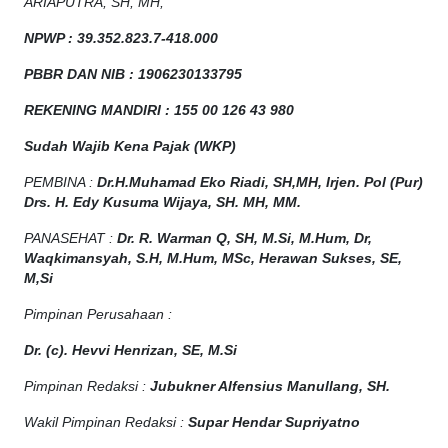
ARIAPUTRA, SH, MH,
NPW
P
:
39.352.823.7-418.000
PBBR DAN NIB
:
1906230133795
REKENING MANDIRI : 155 00 126 43 980
Sudah Wajib Kena Pajak (WKP)
PEMBINA :
Dr.H.Muhamad
Eko
Riadi
, SH,MH
, Irjen. Pol (Pur)
Drs. H. Edy Kusuma Wijaya, SH. MH, MM
.
PANASEHAT :
Dr. R. Warman Q, SH, M.Si, M.Hum
,
Dr,
Waqkimansyah, S.H, M.Hum, MSc
,
Herawan Sukses, SE,
M,Si
Pimpinan Perusahaan :
Dr. (c). Hevvi Henrizan, SE, M.Si
Pimpinan Redaksi :
Jubukner Alfensius Manullang, SH.
Wakil Pimpinan Redaksi :
Supar Hendar Supriyatno