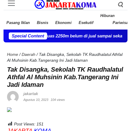
Hiburan
Pasang Iklan
Bisnis
Ekonomi
Esekutif
Pariwisat
 percil no 46 luas 2250m belum di jual sampai sekarang.
Special Content
-
Bupati
Home
/
Daerah
/
Tak Disangka, Sekolah TK Raudhalatul Athfal
Al Muhsinin Kab.Tangerang Ini Jadi Idaman
Tak Disangka, Sekolah TK Raudhalatul
Athfal Al Muhsinin Kab.Tangerang Ini
Jadi Idaman
jakartak
Agustus 10, 2023
104 views
Post Views:
151
JAKARTA
KOMA