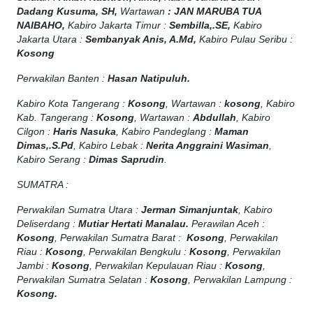
Dadang Kusuma, SH,
Wartawan
:
J
AN MARUBA TUA
NAIBAHO,
Kabiro Jakarta Timur :
Sembilla,.SE,
Kabiro
Jakarta Utara :
Sembanyak Anis, A.Md,
Kabiro Pulau Seribu :
Kosong
Perwakilan Banten :
Hasan Natipuluh.
Kabiro Kota Tangerang :
Kosong
, Wartawan :
kosong
, Kabiro
Kab. Tangerang :
Kosong
, Wartawan :
Abdullah
, Kabiro
Cilgon :
Haris Nasuka
, Kabiro Pandeglang :
Maman
Dimas,.S.Pd
, Kabiro Lebak :
Nerita Anggraini Wasiman
,
Kabiro Serang :
Dimas Saprudin
.
SUMATRA :
Perwakilan Sumatra Utara :
Jerman Simanjuntak
, Kabiro
Deliserdang :
Mutiar Hertati Manalau.
Perawilan Aceh :
Kosong
, Perwakilan Sumatra Barat :
Kosong
, Perwakilan
Riau :
Kosong
, Perwakilan Bengkulu :
Kosong
, Perwakilan
Jambi :
Kosong
, Perwakilan Kepulauan Riau :
Kosong
,
Perwakilan Sumatra Selatan :
Kosong
, Perwakilan Lampung :
Kosong.