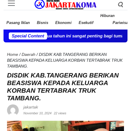
Hiburan
Pasang Iklan
Bisnis
Ekonomi
Esekutif
Pariwisat
ingga usia dua tahun ini sangat penting bagi tumbuh kembangny
Special Content
Home
/
Daerah
/
DISDIK KAB.TANGERANG BERIKAN
BEASISWA KEPADA KELUARGA KORBAN TERTABRAK TRUK
TAMBANG.
DISDIK KAB.TANGERANG BERIKAN
BEASISWA KEPADA KELUARGA
KORBAN TERTABRAK TRUK
TAMBANG.
jakartak
November 10, 2024
22 views