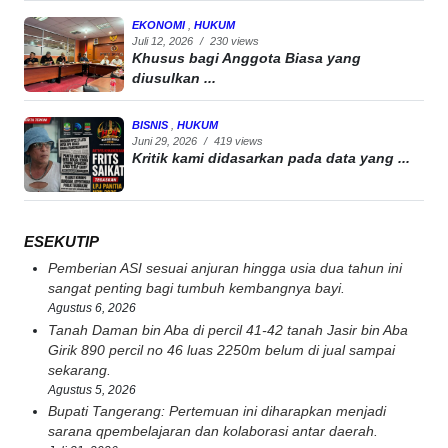
EKONOMI
,
HUKUM
Juli 12, 2026
/
230 views
Khusus bagi Anggota Biasa yang
diusulkan ...
BISNIS
,
HUKUM
Juni 29, 2026
/
419 views
Kritik kami didasarkan pada data yang ...
ESEKUTIP
Pemberian ASI sesuai anjuran hingga usia dua tahun ini
sangat penting bagi tumbuh kembangnya bayi.
Agustus 6, 2026
Tanah Daman bin Aba di percil 41-42 tanah Jasir bin Aba
Girik 890 percil no 46 luas 2250m belum di jual sampai
sekarang.
Agustus 5, 2026
Bupati Tangerang: Pertemuan ini diharapkan menjadi
sarana qpembelajaran dan kolaborasi antar daerah.