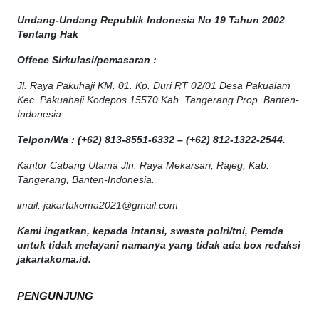
Undang-Undang Republik Indonesia No 19 Tahun 2002
Tentang Hak
Offece
Sirkulasi
/
pemasaran
:
Jl. Raya Pakuhaji KM. 01. Kp. Duri RT 02/01 Desa Pakualam
Kec. Pakuahaji Kodepos 15570 Kab. Tangerang Prop. Banten-
Indonesia
Telpon/Wa : (+62) 813-8551-6332 – (+62) 812-1322-2544.
Kantor Cabang Utama Jln. Raya Mekarsari, Rajeg, Kab.
Tangerang, Banten-Indonesia.
imail. jakartakoma2021@gmail.com
Kami ingatkan, kepada intansi, swasta polri/tni, Pemda
untuk tidak melayani namanya yang tidak ada box redaksi
jakartakoma.id.
PENGUNJUNG