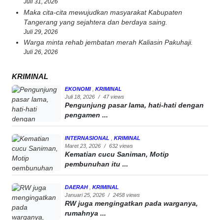
Juli 31, 2026
Maka cita-cita mewujudkan masyarakat Kabupaten
Tangerang yang sejahtera dan berdaya saing.
Juli 29, 2026
Warga minta rehab jembatan merah Kaliasin Pakuhaji.
Juli 26, 2026
KRIMINAL
EKONOMI
,
KRIMINAL
Juli 18, 2026
/
47 views
Pengunjung pasar lama, hati-hati dengan
pengamen ...
INTERNASIONAL
,
KRIMINAL
Maret 23, 2026
/
632 views
Kematian cucu Saniman, Motip
pembunuhan itu ...
DAERAH
,
KRIMINAL
Januari 25, 2026
/
2458 views
RW juga mengingatkan pada warganya,
rumahnya ...