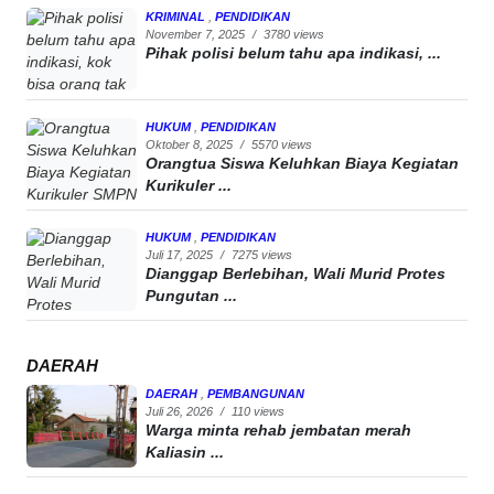
KRIMINAL
,
PENDIDIKAN
November 7, 2025
/
3780 views
Pihak polisi belum tahu apa indikasi, ...
HUKUM
,
PENDIDIKAN
Oktober 8, 2025
/
5570 views
Orangtua Siswa Keluhkan Biaya Kegiatan
Kurikuler ...
HUKUM
,
PENDIDIKAN
Juli 17, 2025
/
7275 views
Dianggap Berlebihan, Wali Murid Protes
Pungutan ...
DAERAH
DAERAH
,
PEMBANGUNAN
Juli 26, 2026
/
110 views
Warga minta rehab jembatan merah
Kaliasin ...