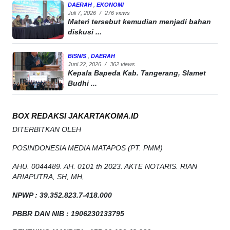
DAERAH
,
EKONOMI
Juli 7, 2026
/
276 views
Materi tersebut kemudian menjadi bahan
diskusi ...
BISNIS
,
DAERAH
Juni 22, 2026
/
362 views
Kepala Bapeda Kab. Tangerang, Slamet
Budhi ...
BOX REDAKSI JAKARTAKOMA.ID
DITERBITKAN OLEH
POSINDONESIA MEDIA MATAPOS (PT. PMM)
AHU. 0044489. AH. 0101 th 2023. AKTE NOTARIS. RIAN
ARIAPUTRA, SH, MH,
NPW
P
:
39.352.823.7-418.000
PBBR DAN NIB
:
1906230133795