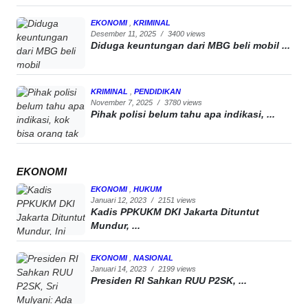
EKONOMI
,
KRIMINAL
Desember 11, 2025
/
3400 views
Diduga keuntungan dari MBG beli mobil ...
KRIMINAL
,
PENDIDIKAN
November 7, 2025
/
3780 views
Pihak polisi belum tahu apa indikasi, ...
EKONOMI
EKONOMI
,
HUKUM
Januari 12, 2023
/
2151 views
Kadis PPKUKM DKI Jakarta Dituntut
Mundur, ...
EKONOMI
,
NASIONAL
Januari 14, 2023
/
2199 views
Presiden RI Sahkan RUU P2SK, ...