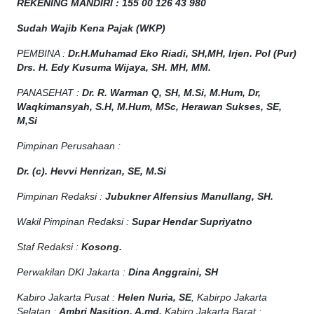
REKENING MANDIRI : 155 00 126 43 980
Sudah Wajib Kena Pajak (WKP)
PEMBINA :
Dr.H.Muhamad
Eko
Riadi
, SH,MH
, Irjen. Pol (Pur)
Drs. H. Edy Kusuma Wijaya, SH. MH, MM
.
PANASEHAT :
Dr. R. Warman Q, SH, M.Si, M.Hum
,
Dr,
Waqkimansyah, S.H, M.Hum, MSc
,
Herawan Sukses, SE,
M,Si
Pimpinan Perusahaan :
Dr. (c). Hevvi Henrizan, SE, M.Si
Pimpinan Redaksi :
Jubukner Alfensius Manullang, SH.
Wakil Pimpinan Redaksi :
Supar Hendar Supriyatno
Staf Redaksi :
Kosong.
Perwakilan DKI Jakarta :
Dina Anggraini, SH
Kabiro Jakarta Pusat :
Helen Nuria, SE
, Kabirpo Jakarta
Selatan :
Ambri Nasition, A.md,
Kabiro Jakarta Barat :