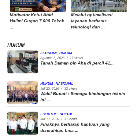
Motivator Ketut Abid
Melalui optimalisasi
Halimi Gugah 7.000 Tokoh
layanan berbasis
...
teknologi dan ...
HUKUM
EKONOMI
,
HUKUM
Agustus 5, 2026
/
17 views
Tanah Daman bin Aba di percil 41...
HUKUM
,
NASIONAL
Juli 25, 2026
/
32 views
Wakil Bupati : Semoga bimbingan teknis
ini ...
ESEKUTIF
,
HUKUM
Juli 17, 2026
/
31 views
Pihaknya berharap bantuan yang
diserahkan bisa ...