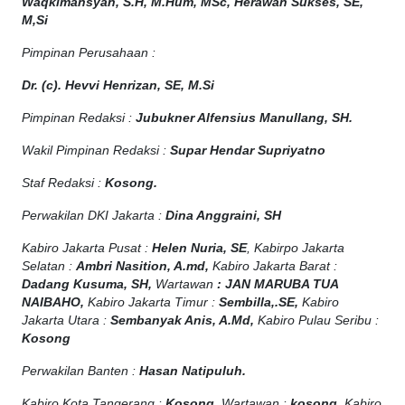
Waqkimansyah, S.H, M.Hum, MSc
,
Herawan Sukses, SE,
M,Si
Pimpinan Perusahaan :
Dr. (c). Hevvi Henrizan, SE, M.Si
Pimpinan Redaksi :
Jubukner Alfensius Manullang, SH.
Wakil Pimpinan Redaksi :
Supar Hendar Supriyatno
Staf Redaksi :
Kosong.
Perwakilan DKI Jakarta :
Dina Anggraini, SH
Kabiro Jakarta Pusat :
Helen Nuria, SE
, Kabirpo Jakarta
Selatan :
Ambri Nasition, A.md,
Kabiro Jakarta Barat :
Dadang Kusuma, SH,
Wartawan
:
J
AN MARUBA TUA
NAIBAHO,
Kabiro Jakarta Timur :
Sembilla,.SE,
Kabiro
Jakarta Utara :
Sembanyak Anis, A.Md,
Kabiro Pulau Seribu :
Kosong
Perwakilan Banten :
Hasan Natipuluh.
Kabiro Kota Tangerang :
Kosong
, Wartawan :
kosong
, Kabiro