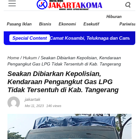
Hiburan
Pasang Iklan
Bisnis
Ekonomi
Esekutif
Pariwisat
epala OPD, Camat Kosambi, Teluknaga dan Camat Pakuhaji bersi
Special Content
Home
/
Hukum
/
Seakan Dibiarkan Kepolisian, Kendaraan
Pengangkut Gas LPG Tidak Tersentuh di Kab. Tangerang
Seakan Dibiarkan Kepolisian,
Kendaraan Pengangkut Gas LPG
Tidak Tersentuh di Kab. Tangerang
jakartak
Mei 11, 2023
146 views