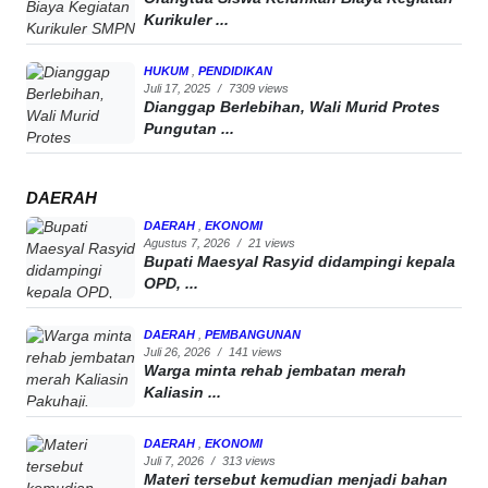
Kurikuler ...
HUKUM
,
PENDIDIKAN
Juli 17, 2025
/
7309 views
Dianggap Berlebihan, Wali Murid Protes
Pungutan ...
DAERAH
DAERAH
,
EKONOMI
Agustus 7, 2026
/
21 views
Bupati Maesyal Rasyid didampingi kepala
OPD, ...
DAERAH
,
PEMBANGUNAN
Juli 26, 2026
/
141 views
Warga minta rehab jembatan merah
Kaliasin ...
DAERAH
,
EKONOMI
Juli 7, 2026
/
313 views
Materi tersebut kemudian menjadi bahan