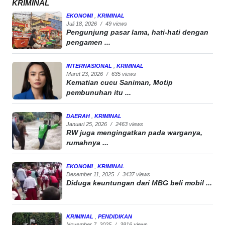
KRIMINAL
EKONOMI
,
KRIMINAL
Juli 18, 2026
/
49 views
Pengunjung pasar lama, hati-hati dengan
pengamen ...
INTERNASIONAL
,
KRIMINAL
Maret 23, 2026
/
635 views
Kematian cucu Saniman, Motip
pembunuhan itu ...
DAERAH
,
KRIMINAL
Januari 25, 2026
/
2463 views
RW juga mengingatkan pada warganya,
rumahnya ...
EKONOMI
,
KRIMINAL
Desember 11, 2025
/
3437 views
Diduga keuntungan dari MBG beli mobil ...
KRIMINAL
,
PENDIDIKAN
November 7, 2025
/
3816 views