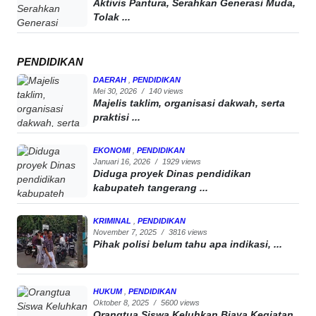
Aktivis Pantura, Serahkan Generasi Muda,
Tolak ...
PENDIDIKAN
DAERAH
,
PENDIDIKAN
Mei 30, 2026
/
140 views
Majelis taklim, organisasi dakwah, serta
praktisi ...
EKONOMI
,
PENDIDIKAN
Januari 16, 2026
/
1929 views
Diduga proyek Dinas pendidikan
kabupateh tangerang ...
KRIMINAL
,
PENDIDIKAN
November 7, 2025
/
3816 views
Pihak polisi belum tahu apa indikasi, ...
HUKUM
,
PENDIDIKAN
Oktober 8, 2025
/
5600 views
Orangtua Siswa Keluhkan Biaya Kegiatan