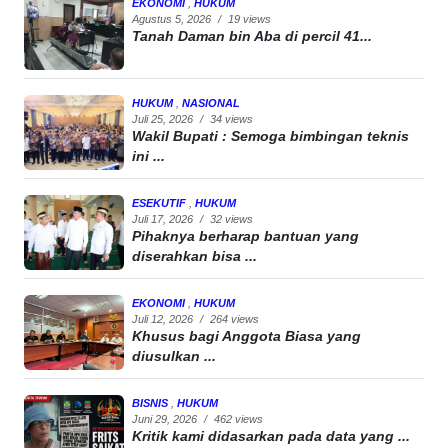
EKONOMI
,
HUKUM
Agustus 5, 2026
/
19 views
Tanah Daman bin Aba di percil 41...
HUKUM
,
NASIONAL
Juli 25, 2026
/
34 views
Wakil Bupati : Semoga bimbingan teknis
ini ...
ESEKUTIF
,
HUKUM
Juli 17, 2026
/
32 views
Pihaknya berharap bantuan yang
diserahkan bisa ...
EKONOMI
,
HUKUM
Juli 12, 2026
/
264 views
Khusus bagi Anggota Biasa yang
diusulkan ...
BISNIS
,
HUKUM
Juni 29, 2026
/
462 views
Kritik kami didasarkan pada data yang ...