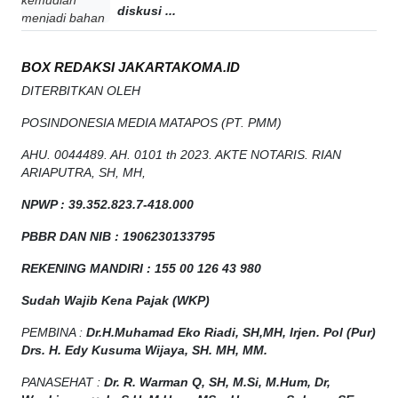
diskusi ...
BOX REDAKSI JAKARTAKOMA.ID
DITERBITKAN OLEH
POSINDONESIA MEDIA MATAPOS (PT. PMM)
AHU. 0044489. AH. 0101 th 2023. AKTE NOTARIS. RIAN
ARIAPUTRA, SH, MH,
NPW
P
:
39.352.823.7-418.000
PBBR DAN NIB
:
1906230133795
REKENING MANDIRI : 155 00 126 43 980
Sudah Wajib Kena Pajak (WKP)
PEMBINA :
Dr.H.Muhamad
Eko
Riadi
, SH,MH
, Irjen. Pol (Pur)
Drs. H. Edy Kusuma Wijaya, SH. MH, MM
.
PANASEHAT :
Dr. R. Warman Q, SH, M.Si, M.Hum
,
Dr,