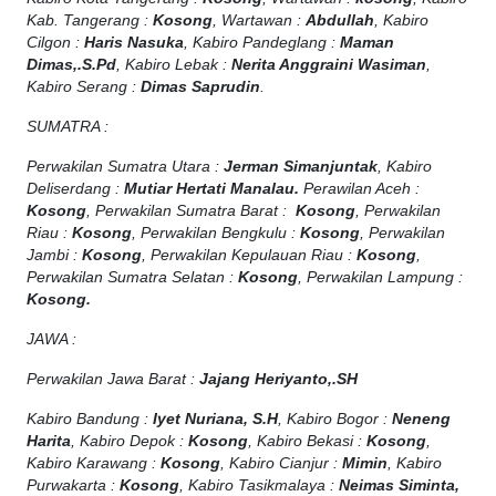
Kab. Tangerang :
Kosong
, Wartawan :
Abdullah
, Kabiro
Cilgon :
Haris Nasuka
, Kabiro Pandeglang :
Maman
Dimas,.S.Pd
, Kabiro Lebak :
Nerita Anggraini Wasiman
,
Kabiro Serang :
Dimas Saprudin
.
SUMATRA :
Perwakilan Sumatra Utara :
Jerman Simanjuntak
, Kabiro
Deliserdang :
Mutiar Hertati Manalau.
Perawilan Aceh :
Kosong
, Perwakilan Sumatra Barat :
Kosong
, Perwakilan
Riau :
Kosong
, Perwakilan Bengkulu :
Kosong
, Perwakilan
Jambi :
Kosong
, Perwakilan Kepulauan Riau :
Kosong
,
Perwakilan Sumatra Selatan :
Kosong
, Perwakilan Lampung :
Kosong.
JAWA :
Perwakilan Jawa Barat :
Jajang Heriyanto,.SH
Kabiro Bandung :
Iyet Nuriana, S.H
, Kabiro Bogor :
Neneng
Harita
, Kabiro Depok :
Kosong
, Kabiro Bekasi :
Kosong
,
Kabiro Karawang :
Kosong
, Kabiro Cianjur :
Mimin
, Kabiro
Purwakarta :
Kosong
, Kabiro Tasikmalaya :
Neimas Siminta,