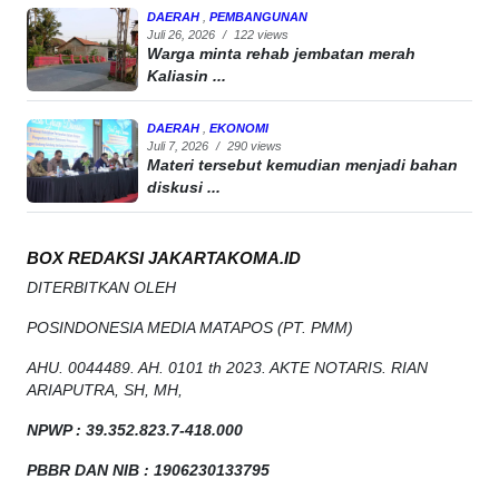
DAERAH
,
PEMBANGUNAN
Juli 26, 2026
/
122 views
Warga minta rehab jembatan merah
Kaliasin ...
DAERAH
,
EKONOMI
Juli 7, 2026
/
290 views
Materi tersebut kemudian menjadi bahan
diskusi ...
BOX REDAKSI JAKARTAKOMA.ID
DITERBITKAN OLEH
POSINDONESIA MEDIA MATAPOS (PT. PMM)
AHU. 0044489. AH. 0101 th 2023. AKTE NOTARIS. RIAN
ARIAPUTRA, SH, MH,
NPW
P
:
39.352.823.7-418.000
PBBR DAN NIB
:
1906230133795