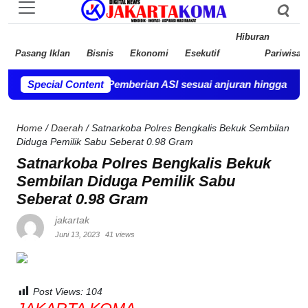
Hiburan
Pasang Iklan
Bisnis
Ekonomi
Esekutif
Pariwisat
hturahmi.
Special Content
-
Pemberian ASI sesuai anjuran hingga usia dua tahun
Home
/
Daerah
/
Satnarkoba Polres Bengkalis Bekuk Sembilan
Diduga Pemilik Sabu Seberat 0.98 Gram
Satnarkoba Polres Bengkalis Bekuk
Sembilan Diduga Pemilik Sabu
Seberat 0.98 Gram
jakartak
Juni 13, 2023
41 views
Post Views:
104