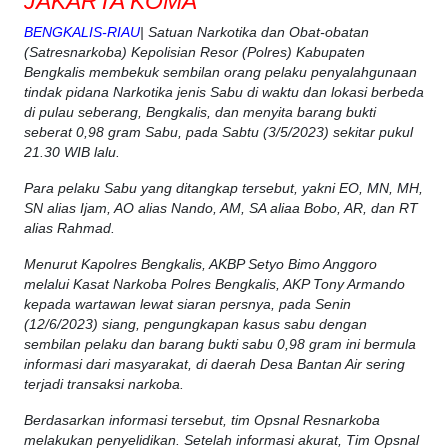
JAKARTA KOMA
BENGKALIS-RIAU
| Satuan Narkotika dan Obat-obatan
(Satresnarkoba) Kepolisian Resor (Polres) Kabupaten
Bengkalis membekuk sembilan orang pelaku penyalahgunaan
tindak pidana Narkotika jenis Sabu di waktu dan lokasi berbeda
di pulau seberang, Bengkalis, dan menyita barang bukti
seberat 0,98 gram Sabu, pada Sabtu (3/5/2023) sekitar pukul
21.30 WIB lalu.
Para pelaku Sabu yang ditangkap tersebut, yakni EO, MN, MH,
SN alias Ijam, AO alias Nando, AM, SA aliaa Bobo, AR, dan RT
alias Rahmad.
Menurut Kapolres Bengkalis, AKBP Setyo Bimo Anggoro
melalui Kasat Narkoba Polres Bengkalis, AKP Tony Armando
kepada wartawan lewat siaran persnya, pada Senin
(12/6/2023) siang, pengungkapan kasus sabu dengan
sembilan pelaku dan barang bukti sabu 0,98 gram ini bermula
informasi dari masyarakat, di daerah Desa Bantan Air sering
terjadi transaksi narkoba.
Berdasarkan informasi tersebut, tim Opsnal Resnarkoba
melakukan penyelidikan. Setelah informasi akurat, Tim Opsnal