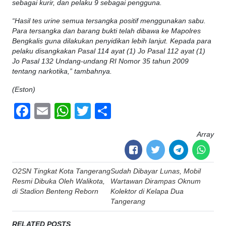
sebagai kurir, dan pelaku 9 sebagai pengguna.
“Hasil tes urine semua tersangka positif menggunakan sabu.
Para tersangka dan barang bukti telah dibawa ke Mapolres
Bengkalis guna dilakukan penyidikan lebih lanjut. Kepada para
pelaku disangkakan Pasal 114 ayat (1) Jo Pasal 112 ayat (1)
Jo Pasal 132 Undang-undang RI Nomor 35 tahun 2009
tentang narkotika,” tambahnya.
(Eston)
Facebook
Email
WhatsApp
Twitter
Share
Array
Post
O2SN Tingkat Kota Tangerang
Sudah Dibayar Lunas, Mobil
navigation
Resmi Dibuka Oleh Walikota,
Wartawan Dirampas Oknum
di Stadion Benteng Reborn
Kolektor di Kelapa Dua
Tangerang
RELATED POSTS