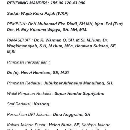
REKENING MANDIRI : 155 00 126 43 980
Sudah Wajib Kena Pajak (WKP)
PEMBINA :
Dr.H.Muhamad
Eko
Riadi
, SH,MH
, Irjen. Pol (Pur)
Drs. H. Edy Kusuma Wijaya, SH. MH, MM
.
PANASEHAT :
Dr. R. Warman Q, SH, M.Si, M.Hum
,
Dr,
Waqkimansyah, S.H, M.Hum, MSc
,
Herawan Sukses, SE,
M,Si
Pimpinan Perusahaan :
Dr. (c). Hevvi Henrizan, SE, M.Si
Pimpinan Redaksi :
Jubukner Alfensius Manullang, SH.
Wakil Pimpinan Redaksi :
Supar Hendar Supriyatno
Staf Redaksi :
Kosong.
Perwakilan DKI Jakarta :
Dina Anggraini, SH
Kabiro Jakarta Pusat :
Helen Nuria, SE
, Kabirpo Jakarta