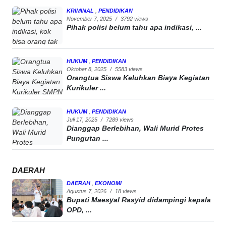
KRIMINAL
,
PENDIDIKAN
November 7, 2025
/
3792 views
Pihak polisi belum tahu apa indikasi, ...
HUKUM
,
PENDIDIKAN
Oktober 8, 2025
/
5583 views
Orangtua Siswa Keluhkan Biaya Kegiatan
Kurikuler ...
HUKUM
,
PENDIDIKAN
Juli 17, 2025
/
7289 views
Dianggap Berlebihan, Wali Murid Protes
Pungutan ...
DAERAH
DAERAH
,
EKONOMI
Agustus 7, 2026
/
18 views
Bupati Maesyal Rasyid didampingi kepala
OPD, ...