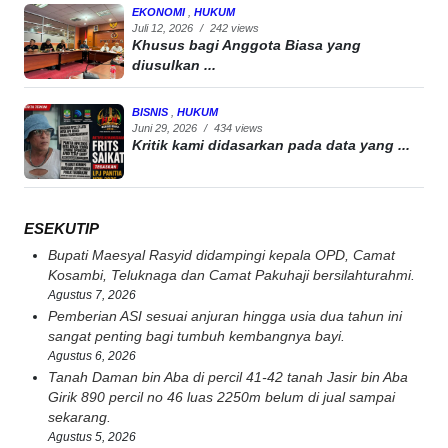
EKONOMI
,
HUKUM
Juli 12, 2026
/
242 views
Khusus bagi Anggota Biasa yang
diusulkan ...
BISNIS
,
HUKUM
Juni 29, 2026
/
434 views
Kritik kami didasarkan pada data yang ...
ESEKUTIP
Bupati Maesyal Rasyid didampingi kepala OPD, Camat
Kosambi, Teluknaga dan Camat Pakuhaji bersilahturahmi.
Agustus 7, 2026
Pemberian ASI sesuai anjuran hingga usia dua tahun ini
sangat penting bagi tumbuh kembangnya bayi.
Agustus 6, 2026
Tanah Daman bin Aba di percil 41-42 tanah Jasir bin Aba
Girik 890 percil no 46 luas 2250m belum di jual sampai
sekarang.
Agustus 5, 2026