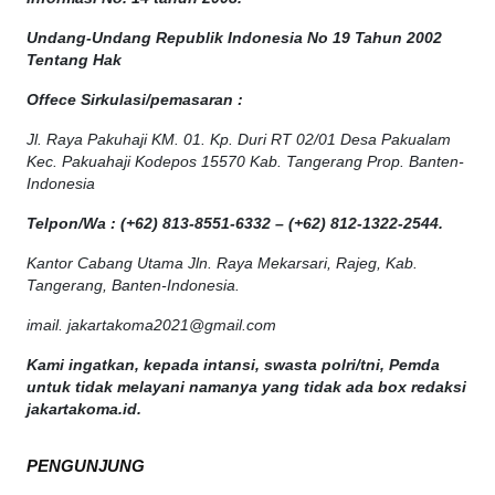
Undang-Undang Republik Indonesia No 19 Tahun 2002
Tentang Hak
Offece
Sirkulasi
/
pemasaran
:
Jl. Raya Pakuhaji KM. 01. Kp. Duri RT 02/01 Desa Pakualam
Kec. Pakuahaji Kodepos 15570 Kab. Tangerang Prop. Banten-
Indonesia
Telpon/Wa : (+62) 813-8551-6332 – (+62) 812-1322-2544.
Kantor Cabang Utama Jln. Raya Mekarsari, Rajeg, Kab.
Tangerang, Banten-Indonesia.
imail. jakartakoma2021@gmail.com
Kami ingatkan, kepada intansi, swasta polri/tni, Pemda
untuk tidak melayani namanya yang tidak ada box redaksi
jakartakoma.id.
PENGUNJUNG