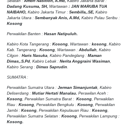
Selatan :
Ambri Nasition, A.md,
Kabiro Jakarta Barat :
Dadang Kusuma, SH,
Wartawan
:
J
AN MARUBA TUA
NAIBAHO,
Kabiro Jakarta Timur :
Sembilla,.SE,
Kabiro
Jakarta Utara :
Sembanyak Anis, A.Md,
Kabiro Pulau Seribu :
Kosong
Perwakilan Banten :
Hasan Natipuluh.
Kabiro Kota Tangerang :
Kosong
, Wartawan :
kosong
, Kabiro
Kab. Tangerang :
Kosong
, Wartawan :
Abdullah
, Kabiro
Cilgon :
Haris Nasuka
, Kabiro Pandeglang :
Maman
Dimas,.S.Pd
, Kabiro Lebak :
Nerita Anggraini Wasiman
,
Kabiro Serang :
Dimas Saprudin
.
SUMATRA :
Perwakilan Sumatra Utara :
Jerman Simanjuntak
, Kabiro
Deliserdang :
Mutiar Hertati Manalau.
Perawilan Aceh :
Kosong
, Perwakilan Sumatra Barat :
Kosong
, Perwakilan
Riau :
Kosong
, Perwakilan Bengkulu :
Kosong
, Perwakilan
Jambi :
Kosong
, Perwakilan Kepulauan Riau :
Kosong
,
Perwakilan Sumatra Selatan :
Kosong
, Perwakilan Lampung :
Kosong.