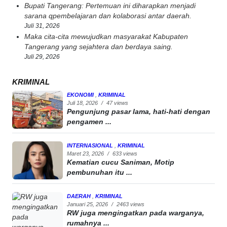
Bupati Tangerang: Pertemuan ini diharapkan menjadi
sarana qpembelajaran dan kolaborasi antar daerah.
Juli 31, 2026
Maka cita-cita mewujudkan masyarakat Kabupaten
Tangerang yang sejahtera dan berdaya saing.
Juli 29, 2026
KRIMINAL
EKONOMI
,
KRIMINAL
Juli 18, 2026
/
47 views
Pengunjung pasar lama, hati-hati dengan
pengamen ...
INTERNASIONAL
,
KRIMINAL
Maret 23, 2026
/
633 views
Kematian cucu Saniman, Motip
pembunuhan itu ...
DAERAH
,
KRIMINAL
Januari 25, 2026
/
2463 views
RW juga mengingatkan pada warganya,
rumahnya ...