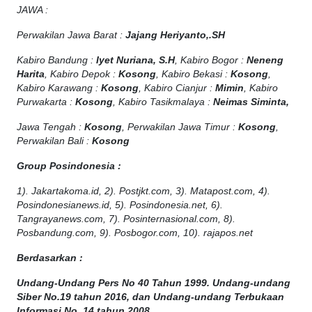
JAWA :
Perwakilan Jawa Barat :
Jajang Heriyanto,.SH
Kabiro Bandung :
Iyet Nuriana, S.H
, Kabiro Bogor :
Neneng
Harita
, Kabiro Depok :
Kosong
, Kabiro Bekasi :
Kosong
,
Kabiro Karawang :
Kosong
, Kabiro Cianjur :
Mimin
, Kabiro
Purwakarta :
Kosong
, Kabiro Tasikmalaya :
Neimas Siminta,
Jawa Tengah :
Kosong
, Perwakilan Jawa Timur :
Kosong
,
Perwakilan Bali :
Kosong
Group Posindonesia :
1). Jakartakoma.id, 2). Postjkt.com, 3). Matapost.com, 4).
Posindonesianews.id, 5). Posindonesia.net, 6).
Tangrayanews.com, 7). Posinternasional.com, 8).
Posbandung.com, 9). Posbogor.com, 10). rajapos.net
Berdasarkan :
Undang-Undang Pers No 40 Tahun 1999. Undang-undang
Siber No.19 tahun 2016, dan Undang-undang Terbukaan
Informasi No. 14 tahun 2008.