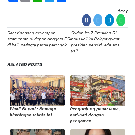
Array
Post
Saat Kaesang melempar
Sudah ke-7 Presiden RI,
navigation
statmennta di depan Anggota PSI
baru kali ini Rakyat gugat
di bali, petinggi partai pelongok.
presiden sendiri, ada apa
ya?
RELATED POSTS
Wakil Bupati : Semoga
Pengunjung pasar lama,
bimbingan teknis ini ...
hati-hati dengan
pengamen ...