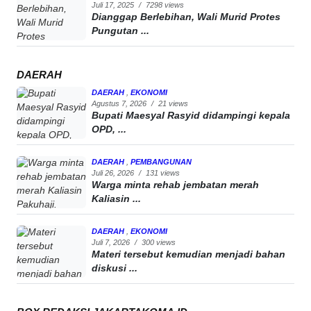
Juli 17, 2025
/
7298 views
Dianggap Berlebihan, Wali Murid Protes
Pungutan ...
DAERAH
DAERAH
,
EKONOMI
Agustus 7, 2026
/
21 views
Bupati Maesyal Rasyid didampingi kepala
OPD, ...
DAERAH
,
PEMBANGUNAN
Juli 26, 2026
/
131 views
Warga minta rehab jembatan merah
Kaliasin ...
DAERAH
,
EKONOMI
Juli 7, 2026
/
300 views
Materi tersebut kemudian menjadi bahan
diskusi ...