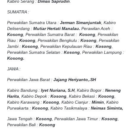
Kabiro Serang :
Dimas Saprudin
.
SUMATRA :
Perwakilan Sumatra Utara :
Jerman Simanjuntak
, Kabiro
Deliserdang :
Mutiar Hertati Manalau.
Perawilan Aceh :
Kosong
, Perwakilan Sumatra Barat :
Kosong
, Perwakilan
Riau :
Kosong
, Perwakilan Bengkulu :
Kosong
, Perwakilan
Jambi :
Kosong
, Perwakilan Kepulauan Riau :
Kosong
,
Perwakilan Sumatra Selatan :
Kosong
, Perwakilan Lampung :
Kosong.
JAWA :
Perwakilan Jawa Barat :
Jajang Heriyanto,.SH
Kabiro Bandung :
Iyet Nuriana, S.H
, Kabiro Bogor :
Neneng
Harita
, Kabiro Depok :
Kosong
, Kabiro Bekasi :
Kosong
,
Kabiro Karawang :
Kosong
, Kabiro Cianjur :
Mimin
, Kabiro
Purwakarta :
Kosong
, Kabiro Tasikmalaya :
Neimas Siminta,
Jawa Tengah :
Kosong
, Perwakilan Jawa Timur :
Kosong
,
Perwakilan Bali :
Kosong