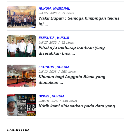
HUKUM
,
NASIONAL
Juli 25, 2026
/
33 views
Wakil Bupati : Semoga bimbingan teknis
ini ...
ESEKUTIF
,
HUKUM
Juli 17, 2026
/
32 views
Pihaknya berharap bantuan yang
diserahkan bisa ...
EKONOMI
,
HUKUM
Juli 12, 2026
/
253 views
Khusus bagi Anggota Biasa yang
diusulkan ...
BISNIS
,
HUKUM
Juni 29, 2026
/
448 views
Kritik kami didasarkan pada data yang ...
ESEKUTIP