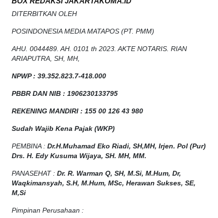
BOX REDAKSI JAKARTAKOMA.ID
DITERBITKAN OLEH
POSINDONESIA MEDIA MATAPOS (PT. PMM)
AHU. 0044489. AH. 0101 th 2023. AKTE NOTARIS. RIAN
ARIAPUTRA, SH, MH,
NPW
P
:
39.352.823.7-418.000
PBBR DAN NIB
:
1906230133795
REKENING MANDIRI : 155 00 126 43 980
Sudah Wajib Kena Pajak (WKP)
PEMBINA :
Dr.H.Muhamad
Eko
Riadi
, SH,MH
, Irjen. Pol (Pur)
Drs. H. Edy Kusuma Wijaya, SH. MH, MM
.
PANASEHAT :
Dr. R. Warman Q, SH, M.Si, M.Hum
,
Dr,
Waqkimansyah, S.H, M.Hum, MSc
,
Herawan Sukses, SE,
M,Si
Pimpinan Perusahaan :