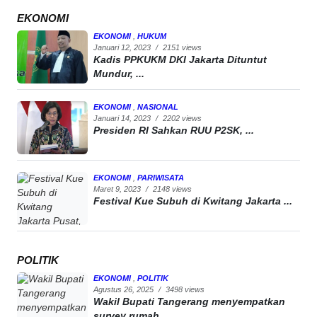
EKONOMI
EKONOMI
,
HUKUM
Januari 12, 2023
/
2151 views
Kadis PPKUKM DKI Jakarta Dituntut
Mundur, ...
EKONOMI
,
NASIONAL
Januari 14, 2023
/
2202 views
Presiden RI Sahkan RUU P2SK, ...
EKONOMI
,
PARIWISATA
Maret 9, 2023
/
2148 views
Festival Kue Subuh di Kwitang Jakarta ...
POLITIK
EKONOMI
,
POLITIK
Agustus 26, 2025
/
3498 views
Wakil Bupati Tangerang menyempatkan
survey rumah ...