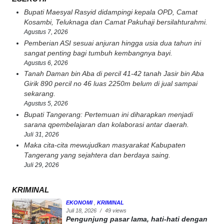
Bupati Maesyal Rasyid didampingi kepala OPD, Camat
Kosambi, Teluknaga dan Camat Pakuhaji bersilahturahmi.
Agustus 7, 2026
Pemberian ASI sesuai anjuran hingga usia dua tahun ini
sangat penting bagi tumbuh kembangnya bayi.
Agustus 6, 2026
Tanah Daman bin Aba di percil 41-42 tanah Jasir bin Aba
Girik 890 percil no 46 luas 2250m belum di jual sampai
sekarang.
Agustus 5, 2026
Bupati Tangerang: Pertemuan ini diharapkan menjadi
sarana qpembelajaran dan kolaborasi antar daerah.
Juli 31, 2026
Maka cita-cita mewujudkan masyarakat Kabupaten
Tangerang yang sejahtera dan berdaya saing.
Juli 29, 2026
KRIMINAL
EKONOMI
,
KRIMINAL
Juli 18, 2026
/
49 views
Pengunjung pasar lama, hati-hati dengan