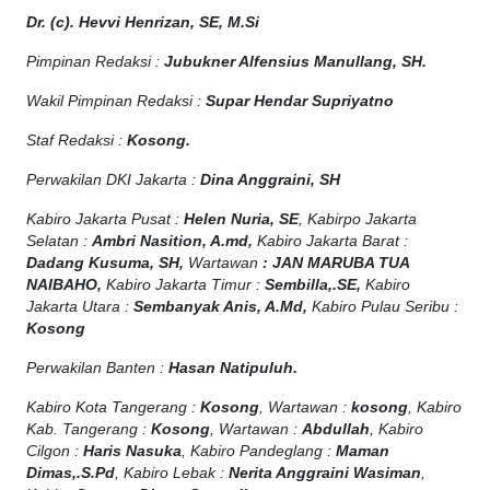
Dr. (c). Hevvi Henrizan, SE, M.Si
Pimpinan Redaksi :
Jubukner Alfensius Manullang, SH.
Wakil Pimpinan Redaksi :
Supar Hendar Supriyatno
Staf Redaksi :
Kosong.
Perwakilan DKI Jakarta :
Dina Anggraini, SH
Kabiro Jakarta Pusat :
Helen Nuria, SE
, Kabirpo Jakarta
Selatan :
Ambri Nasition, A.md,
Kabiro Jakarta Barat :
Dadang Kusuma, SH,
Wartawan
:
J
AN MARUBA TUA
NAIBAHO,
Kabiro Jakarta Timur :
Sembilla,.SE,
Kabiro
Jakarta Utara :
Sembanyak Anis, A.Md,
Kabiro Pulau Seribu :
Kosong
Perwakilan Banten :
Hasan Natipuluh.
Kabiro Kota Tangerang :
Kosong
, Wartawan :
kosong
, Kabiro
Kab. Tangerang :
Kosong
, Wartawan :
Abdullah
, Kabiro
Cilgon :
Haris Nasuka
, Kabiro Pandeglang :
Maman
Dimas,.S.Pd
, Kabiro Lebak :
Nerita Anggraini Wasiman
,