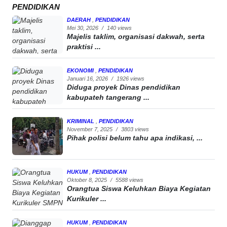
PENDIDIKAN
DAERAH
,
PENDIDIKAN
Mei 30, 2026
/
140 views
Majelis taklim, organisasi dakwah, serta
praktisi ...
EKONOMI
,
PENDIDIKAN
Januari 16, 2026
/
1926 views
Diduga proyek Dinas pendidikan
kabupateh tangerang ...
KRIMINAL
,
PENDIDIKAN
November 7, 2025
/
3803 views
Pihak polisi belum tahu apa indikasi, ...
HUKUM
,
PENDIDIKAN
Oktober 8, 2025
/
5588 views
Orangtua Siswa Keluhkan Biaya Kegiatan
Kurikuler ...
HUKUM
,
PENDIDIKAN