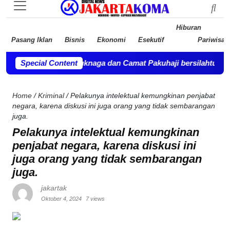
Hiburan
Pasang Iklan
Bisnis
Ekonomi
Esekutif
Pariwisat
Kosambi, Teluknaga dan Camat Pakuhaji bersilahturahmi.
Special Content
-
Pemb
Home
/
Kriminal
/
Pelakunya intelektual kemungkinan penjabat
negara, karena diskusi ini juga orang yang tidak sembarangan
juga.
Pelakunya intelektual kemungkinan
penjabat negara, karena diskusi ini
juga orang yang tidak sembarangan
juga.
jakartak
Oktober 4, 2024
7 views