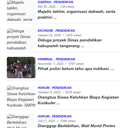
DAERAH
,
PENDIDIKAN
Mei 30, 2026
/
139 views
Majelis taklim, organisasi dakwah, serta
praktisi ...
EKONOMI
,
PENDIDIKAN
Januari 16, 2026
/
1925 views
Diduga proyek Dinas pendidikan
kabupateh tangerang ...
KRIMINAL
,
PENDIDIKAN
November 7, 2025
/
3787 views
Pihak polisi belum tahu apa indikasi, ...
HUKUM
,
PENDIDIKAN
Oktober 8, 2025
/
5578 views
Orangtua Siswa Keluhkan Biaya Kegiatan
Kurikuler ...
HUKUM
,
PENDIDIKAN
Juli 17, 2025
/
7284 views
Dianggap Berlebihan, Wali Murid Protes