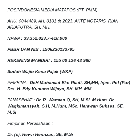
POSINDONESIA MEDIA MATAPOS (PT. PMM)
AHU. 0044489. AH. 0101 th 2023. AKTE NOTARIS. RIAN
ARIAPUTRA, SH, MH,
NPW
P
:
39.352.823.7-418.000
PBBR DAN NIB
:
1906230133795
REKENING MANDIRI : 155 00 126 43 980
Sudah Wajib Kena Pajak (WKP)
PEMBINA :
Dr.H.Muhamad
Eko
Riadi
, SH,MH
, Irjen. Pol (Pur)
Drs. H. Edy Kusuma Wijaya, SH. MH, MM
.
PANASEHAT :
Dr. R. Warman Q, SH, M.Si, M.Hum
,
Dr,
Waqkimansyah, S.H, M.Hum, MSc
,
Herawan Sukses, SE,
M,Si
Pimpinan Perusahaan :
Dr. (c). Hevvi Henrizan, SE, M.Si