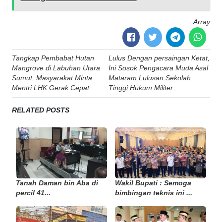
Array
Post
Tangkap Pembabat Hutan
Lulus Dengan persaingan Ketat,
navigation
Mangrove di Labuhan Utara
Ini Sosok Pengacara Muda Asal
Sumut, Masyarakat Minta
Mataram Lulusan Sekolah
Mentri LHK Gerak Cepat.
Tinggi Hukum Militer.
RELATED POSTS
Tanah Daman bin Aba di
Wakil Bupati : Semoga
percil 41...
bimbingan teknis ini ...