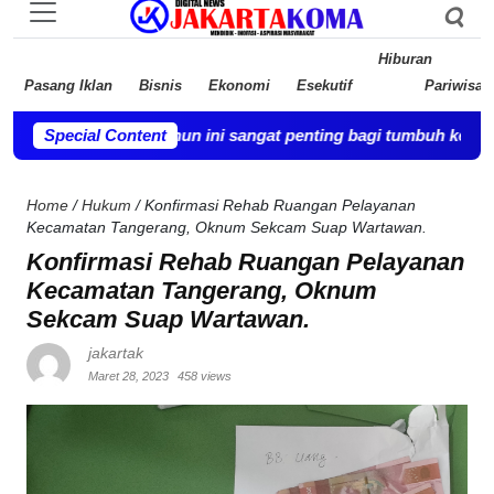
Hiburan
Pasang Iklan
Bisnis
Ekonomi
Esekutif
Pariwisat
usia dua tahun ini sangat penting bagi tumbuh kembangnya bayi
Special Content
Home
/
Hukum
/
Konfirmasi Rehab Ruangan Pelayanan
Kecamatan Tangerang, Oknum Sekcam Suap Wartawan.
Konfirmasi Rehab Ruangan Pelayanan
Kecamatan Tangerang, Oknum
Sekcam Suap Wartawan.
jakartak
Maret 28, 2023
458 views