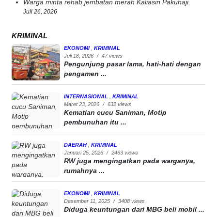
Warga minta rehab jembatan merah Kaliasin Pakuhaji.
Juli 26, 2026
KRIMINAL
EKONOMI
,
KRIMINAL
Juli 18, 2026
/
47 views
Pengunjung pasar lama, hati-hati dengan
pengamen ...
INTERNASIONAL
,
KRIMINAL
Maret 23, 2026
/
632 views
Kematian cucu Saniman, Motip
pembunuhan itu ...
DAERAH
,
KRIMINAL
Januari 25, 2026
/
2463 views
RW juga mengingatkan pada warganya,
rumahnya ...
EKONOMI
,
KRIMINAL
Desember 11, 2025
/
3408 views
Diduga keuntungan dari MBG beli mobil ...