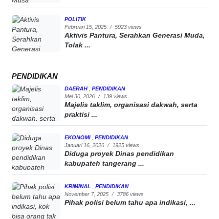
POLITIK
Februari 15, 2025
/
5923 views
Aktivis Pantura, Serahkan Generasi Muda,
Tolak ...
PENDIDIKAN
DAERAH
,
PENDIDIKAN
Mei 30, 2026
/
139 views
Majelis taklim, organisasi dakwah, serta
praktisi ...
EKONOMI
,
PENDIDIKAN
Januari 16, 2026
/
1925 views
Diduga proyek Dinas pendidikan
kabupateh tangerang ...
KRIMINAL
,
PENDIDIKAN
November 7, 2025
/
3786 views
Pihak polisi belum tahu apa indikasi, ...