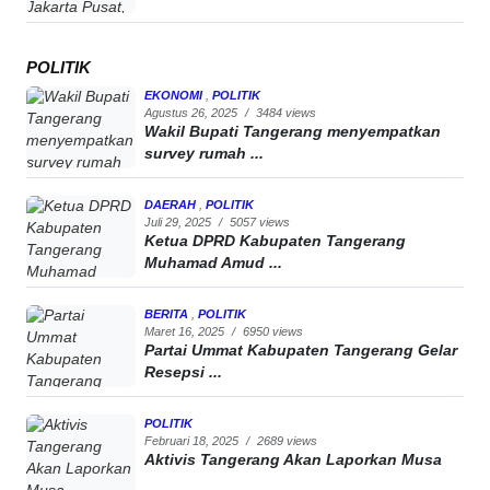
POLITIK
EKONOMI
,
POLITIK
Agustus 26, 2025
/
3484 views
Wakil Bupati Tangerang menyempatkan
survey rumah ...
DAERAH
,
POLITIK
Juli 29, 2025
/
5057 views
Ketua DPRD Kabupaten Tangerang
Muhamad Amud ...
BERITA
,
POLITIK
Maret 16, 2025
/
6950 views
Partai Ummat Kabupaten Tangerang Gelar
Resepsi ...
POLITIK
Februari 18, 2025
/
2689 views
Aktivis Tangerang Akan Laporkan Musa