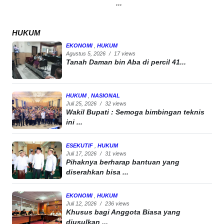
...
HUKUM
EKONOMI
,
HUKUM
Agustus 5, 2026
/
17 views
Tanah Daman bin Aba di percil 41...
HUKUM
,
NASIONAL
Juli 25, 2026
/
32 views
Wakil Bupati : Semoga bimbingan teknis
ini ...
ESEKUTIF
,
HUKUM
Juli 17, 2026
/
31 views
Pihaknya berharap bantuan yang
diserahkan bisa ...
EKONOMI
,
HUKUM
Juli 12, 2026
/
236 views
Khusus bagi Anggota Biasa yang
diusulkan ...