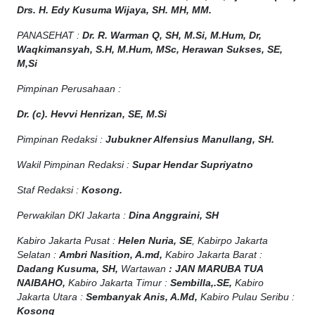
Drs. H. Edy Kusuma Wijaya, SH. MH, MM
.
PANASEHAT :
Dr. R. Warman Q, SH, M.Si, M.Hum
,
Dr,
Waqkimansyah, S.H, M.Hum, MSc
,
Herawan Sukses, SE,
M,Si
Pimpinan Perusahaan :
Dr. (c). Hevvi Henrizan, SE, M.Si
Pimpinan Redaksi :
Jubukner Alfensius Manullang, SH.
Wakil Pimpinan Redaksi :
Supar Hendar Supriyatno
Staf Redaksi :
Kosong.
Perwakilan DKI Jakarta :
Dina Anggraini, SH
Kabiro Jakarta Pusat :
Helen Nuria, SE
, Kabirpo Jakarta
Selatan :
Ambri Nasition, A.md,
Kabiro Jakarta Barat :
Dadang Kusuma, SH,
Wartawan
:
J
AN MARUBA TUA
NAIBAHO,
Kabiro Jakarta Timur :
Sembilla,.SE,
Kabiro
Jakarta Utara :
Sembanyak Anis, A.Md,
Kabiro Pulau Seribu :
Kosong