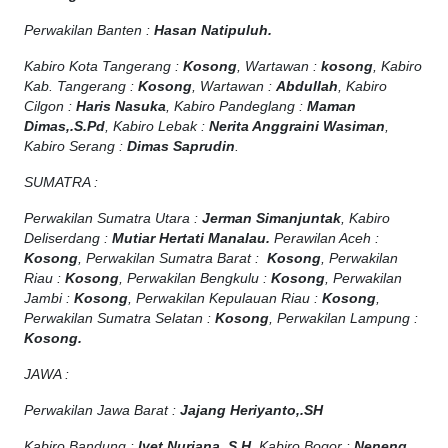
Perwakilan Banten :
Hasan Natipuluh.
Kabiro Kota Tangerang :
Kosong
, Wartawan :
kosong
, Kabiro
Kab. Tangerang :
Kosong
, Wartawan :
Abdullah
, Kabiro
Cilgon :
Haris Nasuka
, Kabiro Pandeglang :
Maman
Dimas,.S.Pd
, Kabiro Lebak :
Nerita Anggraini Wasiman
,
Kabiro Serang :
Dimas Saprudin
.
SUMATRA :
Perwakilan Sumatra Utara :
Jerman Simanjuntak
, Kabiro
Deliserdang :
Mutiar Hertati Manalau.
Perawilan Aceh :
Kosong
, Perwakilan Sumatra Barat :
Kosong
, Perwakilan
Riau :
Kosong
, Perwakilan Bengkulu :
Kosong
, Perwakilan
Jambi :
Kosong
, Perwakilan Kepulauan Riau :
Kosong
,
Perwakilan Sumatra Selatan :
Kosong
, Perwakilan Lampung :
Kosong.
JAWA :
Perwakilan Jawa Barat :
Jajang Heriyanto,.SH
Kabiro Bandung :
Iyet Nuriana, S.H
, Kabiro Bogor :
Neneng