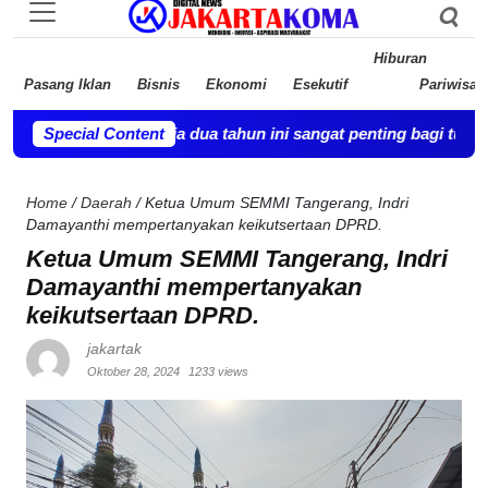
Hiburan
Pasang Iklan
Bisnis
Ekonomi
Esekutif
Pariwisat
n hingga usia dua tahun ini sangat penting bagi tumbuh kemban
Special Content
Home
/
Daerah
/
Ketua Umum SEMMI Tangerang, Indri
Damayanthi mempertanyakan keikutsertaan DPRD.
Ketua Umum SEMMI Tangerang, Indri
Damayanthi mempertanyakan
keikutsertaan DPRD.
jakartak
Oktober 28, 2024
1233 views