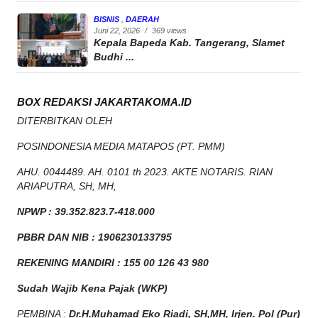
BISNIS
,
DAERAH
Juni 22, 2026
/
369 views
Kepala Bapeda Kab. Tangerang, Slamet
Budhi ...
BOX REDAKSI JAKARTAKOMA.ID
DITERBITKAN OLEH
POSINDONESIA MEDIA MATAPOS (PT. PMM)
AHU. 0044489. AH. 0101 th 2023. AKTE NOTARIS. RIAN
ARIAPUTRA, SH, MH,
NPW
P
:
39.352.823.7-418.000
PBBR DAN NIB
:
1906230133795
REKENING MANDIRI : 155 00 126 43 980
Sudah Wajib Kena Pajak (WKP)
PEMBINA :
Dr.H.Muhamad
Eko
Riadi
, SH,MH
, Irjen. Pol (Pur)