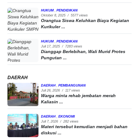
HUKUM
,
PENDIDIKAN
Oktober 8, 2025
/
5577 views
Orangtua Siswa Keluhkan Biaya Kegiatan
Kurikuler ...
HUKUM
,
PENDIDIKAN
Juli 17, 2025
/
7283 views
Dianggap Berlebihan, Wali Murid Protes
Pungutan ...
DAERAH
DAERAH
,
PEMBANGUNAN
Juli 26, 2026
/
117 views
Warga minta rehab jembatan merah
Kaliasin ...
DAERAH
,
EKONOMI
Juli 7, 2026
/
282 views
Materi tersebut kemudian menjadi bahan
diskusi ...