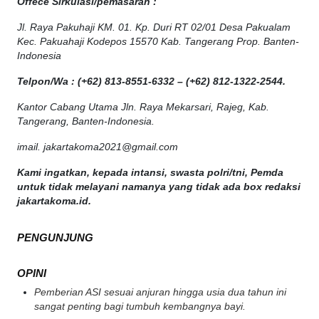
Offece
Sirkulasi
/
pemasaran
:
Jl. Raya Pakuhaji KM. 01. Kp. Duri RT 02/01 Desa Pakualam
Kec. Pakuahaji Kodepos 15570 Kab. Tangerang Prop. Banten-
Indonesia
Telpon/Wa : (+62) 813-8551-6332 – (+62) 812-1322-2544.
Kantor Cabang Utama Jln. Raya Mekarsari, Rajeg, Kab.
Tangerang, Banten-Indonesia.
imail. jakartakoma2021@gmail.com
Kami ingatkan, kepada intansi, swasta polri/tni, Pemda
untuk tidak melayani namanya yang tidak ada box redaksi
jakartakoma.id.
PENGUNJUNG
OPINI
Pemberian ASI sesuai anjuran hingga usia dua tahun ini
sangat penting bagi tumbuh kembangnya bayi.