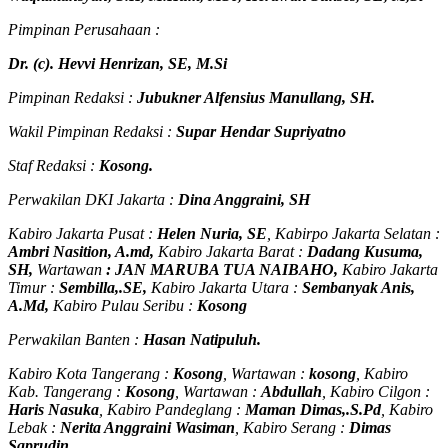
Pimpinan Perusahaan :
Dr. (c). Hevvi Henrizan, SE, M.Si
Pimpinan Redaksi :
Jubukner Alfensius Manullang, SH.
Wakil Pimpinan Redaksi :
Supar Hendar Supriyatno
Staf Redaksi :
Kosong.
Perwakilan DKI Jakarta :
Dina Anggraini, SH
Kabiro Jakarta Pusat :
Helen Nuria, SE
, Kabirpo Jakarta Selatan :
Ambri Nasition, A.md,
Kabiro Jakarta Barat :
Dadang Kusuma,
SH,
Wartawan
:
J
AN MARUBA TUA
NAIBAHO,
Kabiro Jakarta
Timur :
Sembilla,.SE,
Kabiro Jakarta Utara :
Sembanyak Anis,
A.Md,
Kabiro Pulau Seribu :
Kosong
Perwakilan Banten :
Hasan Natipuluh.
Kabiro Kota Tangerang :
Kosong
, Wartawan :
kosong
, Kabiro
Kab. Tangerang :
Kosong
, Wartawan :
Abdullah
, Kabiro Cilgon :
Haris Nasuka
, Kabiro Pandeglang :
Maman Dimas,.S.Pd
, Kabiro
Lebak :
Nerita Anggraini Wasiman
, Kabiro Serang :
Dimas
Saprudin
.