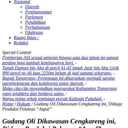
Nasional
Daerah
Pembangunan
Parlemen
Pendidikan
Perhubungan
Olahraga
Ruang Iklan :
Redaksi
Special Content
Pemberian ASI sesuai anjuran hingga usia dua tahun ini sangat
penting bagi tumbuh kembangnya bayi.
-
Tanah Daman bin Aba di percil 41-42 tanah Jasir bin Aba Girik
890 percil no 46 luas 2250m belum di jual sampai sekarang.
-
Bupati Tangerang: Pertemuan ini diharapkan menjadi sarana
qpembelajaran dan kolaborasi antar daerah.
-
Maka cita-cita mewujudkan masyarakat Kabupaten Tangerang
yang sejahtera dan berdaya saing.
-
Warga minta rehab jembatan merah Kaliasin Pakuhaji.
-
Home
/
Hukum
/
Gudang Oli Dikawasan Cengkareng ini, Diduga
Produksi Pelumas “Aspal”
Gudang Oli Dikawasan Cengkareng ini,