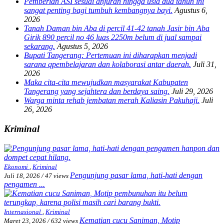
Pemberian ASI sesuai anjuran hingga usia dua tahun ini
sangat penting bagi tumbuh kembangnya bayi.
Agustus 6,
2026
Tanah Daman bin Aba di percil 41-42 tanah Jasir bin Aba
Girik 890 percil no 46 luas 2250m belum di jual sampai
sekarang.
Agustus 5, 2026
Bupati Tangerang: Pertemuan ini diharapkan menjadi
sarana qpembelajaran dan kolaborasi antar daerah.
Juli 31,
2026
Maka cita-cita mewujudkan masyarakat Kabupaten
Tangerang yang sejahtera dan berdaya saing.
Juli 29, 2026
Warga minta rehab jembatan merah Kaliasin Pakuhaji.
Juli
26, 2026
Kriminal
Ekonomi
,
Kriminal
Pengunjung pasar lama, hati-hati dengan
Juli 18, 2026
/
47 views
pengamen ...
Internasional
,
Kriminal
Kematian cucu Saniman, Motip
Maret 23, 2026
/
632 views