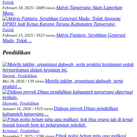
Politik
Aktivis Tangerang Akan Laporkan
Februari 18, 2025
/
2689 views
Musa
Politik
Aktivis Pantura, Serahkan Generasi
Februari 15, 2025
/
5923 views
Muda, Tolak ...
Pendidikan
Daerah
,
Pendidikan
Majelis taklim, organisasi dakwah, serta
Mei 30, 2026
/
139 views
praktisi ...
Ekonomi
,
Pendidikan
Diduga proyek Dinas pendidikan
Januari 16, 2026
/
1925 views
kabupateh tangerang ...
Kriminal
,
Pendidikan
Pihak polisi belum tahu apa indikasi, ...
November 7, 2025
/
3786 views