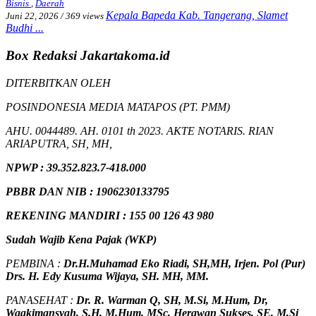
Bisnis
,
Daerah
Kepala Bapeda Kab. Tangerang, Slamet
Juni 22, 2026
/
369 views
Budhi ...
Box Redaksi Jakartakoma.id
DITERBITKAN OLEH
POSINDONESIA MEDIA MATAPOS (PT. PMM)
AHU. 0044489. AH. 0101 th 2023. AKTE NOTARIS. RIAN
ARIAPUTRA, SH, MH,
NPW
P
:
39.352.823.7-418.000
PBBR DAN NIB
:
1906230133795
REKENING MANDIRI : 155 00 126 43 980
Sudah Wajib Kena Pajak (WKP)
PEMBINA :
Dr.H.Muhamad
Eko
Riadi
, SH,MH
, Irjen. Pol (Pur)
Drs. H. Edy Kusuma Wijaya, SH. MH, MM
.
PANASEHAT :
Dr. R. Warman Q, SH, M.Si, M.Hum
,
Dr,
Waqkimansyah, S.H, M.Hum, MSc
,
Herawan Sukses, SE, M,Si