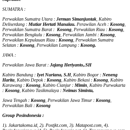
SUMATRA :
Perwakilan Sumatra Utara :
Jerman Simanjuntak
, Kabiro
Deliserdang :
Mutiar Hertati Manalau.
Perawilan Aceh :
Kosong
,
Perwakilan Sumatra Barat :
Kosong
, Perwakilan Riau :
Kosong
,
Perwakilan Bengkulu :
Kosong
, Perwakilan Jambi :
Kosong
,
Perwakilan Kepulauan Riau :
Kosong
, Perwakilan Sumatra
Selatan :
Kosong
, Perwakilan Lampung :
Kosong.
JAWA :
Perwakilan Jawa Barat :
Jajang Heriyanto,.SH
Kabiro Bandung :
Iyet Nuriana, S.H
, Kabiro Bogor :
Neneng
Harita
, Kabiro Depok :
Kosong
, Kabiro Bekasi :
Kosong
, Kabiro
Karawang :
Kosong
, Kabiro Cianjur :
Mimin
, Kabiro Purwakarta
:
Kosong
, Kabiro Tasikmalaya :
Neimas Siminta,
Jawa Tengah :
Kosong
, Perwakilan Jawa Timur :
Kosong
,
Perwakilan Bali :
Kosong
Group Posindonesia :
1). Jakartakoma.id, 2). Postjkt.com, 3). Matapost.com, 4).