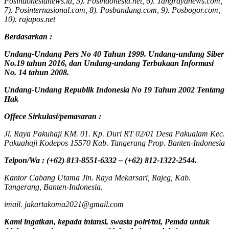
Posindonesianews.id, 5). Posindonesia.net, 6). Tangrayanews.com,
7). Posinternasional.com, 8). Posbandung.com, 9). Posbogor.com,
10). rajapos.net
Berdasarkan :
Undang-Undang Pers No 40 Tahun 1999. Undang-undang Siber
No.19 tahun 2016, dan Undang-undang Terbukaan Informasi
No. 14 tahun 2008.
Undang-Undang Republik Indonesia No 19 Tahun 2002 Tentang
Hak
Offece
Sirkulasi
/
pemasaran
:
Jl. Raya Pakuhaji KM. 01. Kp. Duri RT 02/01 Desa Pakualam Kec.
Pakuahaji Kodepos 15570 Kab. Tangerang Prop. Banten-Indonesia
Telpon/Wa : (+62) 813-8551-6332 – (+62) 812-1322-2544.
Kantor Cabang Utama Jln. Raya Mekarsari, Rajeg, Kab.
Tangerang, Banten-Indonesia.
imail. jakartakoma2021@gmail.com
Kami ingatkan, kepada intansi, swasta polri/tni, Pemda untuk