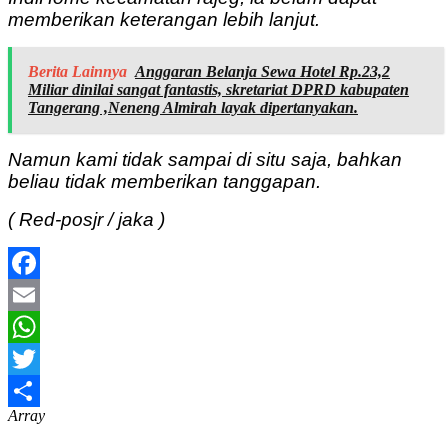
memberikan keterangan lebih lanjut.
Berita Lainnya
Anggaran Belanja Sewa Hotel Rp.23,2
Miliar dinilai sangat fantastis, skretariat DPRD kabupaten
Tangerang ,Neneng Almirah layak dipertanyakan.
Namun kami tidak sampai di situ saja, bahkan
beliau tidak memberikan tanggapan.
( Red-posjr / jaka )
Facebook
Email
WhatsApp
Twitter
Array
Share