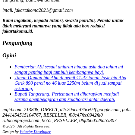
imail. jakartakoma2021@gmail.com
Kami ingatkan, kepada intansi, swasta polri/tni, Pemda untuk
tidak melayani namanya yang tidak ada box redaksi
jakartakoma.id.
Pengunjung
Opini
Pemberian ASI sesuai anjuran hingga usia dua tahun ini
sangat penting bagi tumbuh kembangnya bayi.
Tanah Daman bin Aba di percil 41-42 tanah Jasir bin Aba
Girik 890 percil no 46 luas 2250m belum di jual sampai
sekarang.
Bupati Tangerang: Pertemuan ini diharapkan menjadi
sarana qpembelajaran dan kolaborasi antar daerah.
mgid.com, 713808, DIRECT, d4c29acad76ce94f google.com, pub-
2441454515104767, RESELLER, f08c47fec0942fa0
rubiconproject.com, 9655, RESELLER, 0bfd66d529a55807
© 2026 . All Rights Reserved.
Design by
Velocity Developer