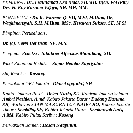
PEMBINA :
Dr.H.Muhamad
Eko
Riadi
, SH,MH
, Irjen. Pol (Pur)
Drs. H. Edy Kusuma Wijaya, SH. MH, MM
.
PANASEHAT :
Dr. R. Warman Q, SH, M.Si, M.Hum
,
Dr,
Waqkimansyah, S.H, M.Hum, MSc
,
Herawan Sukses, SE, M,Si
Pimpinan Perusahaan :
Dr. (c). Hevvi Henrizan, SE, M.Si
Pimpinan Redaksi :
Jubukner Alfensius Manullang, SH.
Wakil Pimpinan Redaksi :
Supar Hendar Supriyatno
Staf Redaksi :
Kosong.
Perwakilan DKI Jakarta :
Dina Anggraini, SH
Kabiro Jakarta Pusat :
Helen Nuria, SE
, Kabirpo Jakarta Selatan :
Ambri Nasition, A.md,
Kabiro Jakarta Barat :
Dadang Kusuma,
SH,
Wartawan
:
J
AN MARUBA TUA
NAIBAHO,
Kabiro Jakarta
Timur :
Sembilla,.SE,
Kabiro Jakarta Utara :
Sembanyak Anis,
A.Md,
Kabiro Pulau Seribu :
Kosong
Perwakilan Banten :
Hasan Natipuluh.