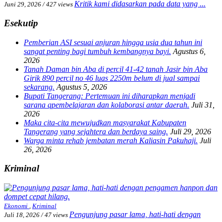
Kritik kami didasarkan pada data yang ...
Juni 29, 2026
/
427 views
Esekutip
Pemberian ASI sesuai anjuran hingga usia dua tahun ini
sangat penting bagi tumbuh kembangnya bayi.
Agustus 6,
2026
Tanah Daman bin Aba di percil 41-42 tanah Jasir bin Aba
Girik 890 percil no 46 luas 2250m belum di jual sampai
sekarang.
Agustus 5, 2026
Bupati Tangerang: Pertemuan ini diharapkan menjadi
sarana qpembelajaran dan kolaborasi antar daerah.
Juli 31,
2026
Maka cita-cita mewujudkan masyarakat Kabupaten
Tangerang yang sejahtera dan berdaya saing.
Juli 29, 2026
Warga minta rehab jembatan merah Kaliasin Pakuhaji.
Juli
26, 2026
Kriminal
Ekonomi
,
Kriminal
Pengunjung pasar lama, hati-hati dengan
Juli 18, 2026
/
47 views