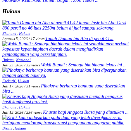
Motivator Ketut Abid Halimi Gugah 7.000 Tokoh ...
Hukum
Ekonomi
,
Hukum
Tanah Daman bin Aba di percil 41...
Agustus 5, 2026
/
17 views
Hukum
,
Nasional
Wakil Bupati : Semoga bimbingan teknis ini ...
Juli 25, 2026
/
32 views
Esekutif
,
Hukum
Pihaknya berharap bantuan yang diserahkan
Juli 17, 2026
/
31 views
bisa ...
Ekonomi
,
Hukum
Khusus bagi Anggota Biasa yang diusulkan ...
Juli 12, 2026
/
236 views
Bisnis
,
Hukum