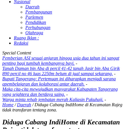
Nasional
Daerah
Pembangunan
Parlemen
Pendidikan
Perhubungan
Olahraga
Ruang Iklan :
Redaksi
Special Content
Pemberian ASI sesuai anjuran hingga usia dua tahun ini sangat
penting bagi tumbuh kembangnya bayi.
-
Tanah Daman bin Aba di percil 41-42 tanah Jasir bin Aba Girik
890 percil no 46 luas 2250m belum di jual sampai sekarang.
-
Bupati Tangerang: Pertemuan ini diharapkan menjadi sarana
qpembelajaran dan kolaborasi antar daerah.
-
Maka cita-cita mewujudkan masyarakat Kabupaten Tangerang
yang sejahtera dan berdaya saing.
-
Warga minta rehab jembatan merah Kaliasin Pakuhaji.
-
Home
/
Daerah
/
Diduga Cabang IndiHome di Kecamatan Rajeg
tidak transfaran tentang zona.
Diduga Cabang IndiHome di Kecamatan