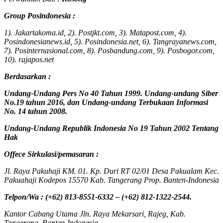
Group Posindonesia :
1). Jakartakoma.id, 2). Postjkt.com, 3). Matapost.com, 4).
Posindonesianews.id, 5). Posindonesia.net, 6). Tangrayanews.com,
7). Posinternasional.com, 8). Posbandung.com, 9). Posbogor.com,
10). rajapos.net
Berdasarkan :
Undang-Undang Pers No 40 Tahun 1999. Undang-undang Siber
No.19 tahun 2016, dan Undang-undang Terbukaan Informasi
No. 14 tahun 2008.
Undang-Undang Republik Indonesia No 19 Tahun 2002 Tentang
Hak
Offece
Sirkulasi
/
pemasaran
:
Jl. Raya Pakuhaji KM. 01. Kp. Duri RT 02/01 Desa Pakualam Kec.
Pakuahaji Kodepos 15570 Kab. Tangerang Prop. Banten-Indonesia
Telpon/Wa : (+62) 813-8551-6332 – (+62) 812-1322-2544.
Kantor Cabang Utama Jln. Raya Mekarsari, Rajeg, Kab.
Tangerang, Banten-Indonesia.