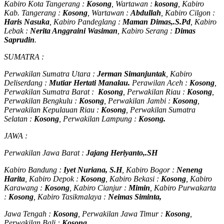
Kabiro Kota Tangerang :
Kosong
, Wartawan :
kosong
, Kabiro
Kab. Tangerang :
Kosong
, Wartawan :
Abdullah
, Kabiro Cilgon :
Haris Nasuka
, Kabiro Pandeglang :
Maman Dimas,.S.Pd
, Kabiro
Lebak :
Nerita Anggraini Wasiman
, Kabiro Serang :
Dimas
Saprudin
.
SUMATRA :
Perwakilan Sumatra Utara :
Jerman Simanjuntak
, Kabiro
Deliserdang :
Mutiar Hertati Manalau.
Perawilan Aceh :
Kosong
,
Perwakilan Sumatra Barat :
Kosong
, Perwakilan Riau :
Kosong
,
Perwakilan Bengkulu :
Kosong
, Perwakilan Jambi :
Kosong
,
Perwakilan Kepulauan Riau :
Kosong
, Perwakilan Sumatra
Selatan :
Kosong
, Perwakilan Lampung :
Kosong.
JAWA :
Perwakilan Jawa Barat :
Jajang Heriyanto,.SH
Kabiro Bandung :
Iyet Nuriana, S.H
, Kabiro Bogor :
Neneng
Harita
, Kabiro Depok :
Kosong
, Kabiro Bekasi :
Kosong
, Kabiro
Karawang :
Kosong
, Kabiro Cianjur :
Mimin
, Kabiro Purwakarta
:
Kosong
, Kabiro Tasikmalaya :
Neimas Siminta,
Jawa Tengah :
Kosong
, Perwakilan Jawa Timur :
Kosong
,
Perwakilan Bali :
Kosong