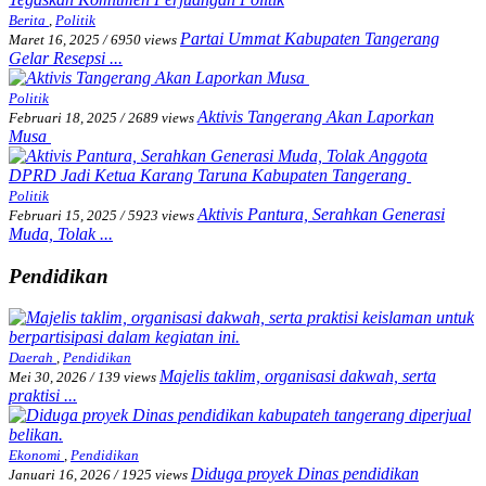
Berita
,
Politik
Partai Ummat Kabupaten Tangerang
Maret 16, 2025
/
6950 views
Gelar Resepsi ...
Politik
Aktivis Tangerang Akan Laporkan
Februari 18, 2025
/
2689 views
Musa
Politik
Aktivis Pantura, Serahkan Generasi
Februari 15, 2025
/
5923 views
Muda, Tolak ...
Pendidikan
Daerah
,
Pendidikan
Majelis taklim, organisasi dakwah, serta
Mei 30, 2026
/
139 views
praktisi ...
Ekonomi
,
Pendidikan
Diduga proyek Dinas pendidikan
Januari 16, 2026
/
1925 views