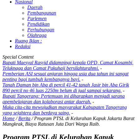
Nasional
Daerah
Pembangunan
Parlemen
Pendidikan
Perhubungan
Olahraga
Ruang Iklan :
Redaksi
Special Content
Bupati Maesyal Rasyid didampingi kepala OPD, Camat Kosambi,
Teluknaga dan Camat Pakuhaji bersilahturahmi.
-
Pemberian ASI sesuai anjuran hingga usia dua tahun ini sangat
penting bagi tumbuh kembangnya bayi.
-
Tanah Daman bin Aba di percil 41-42 tanah Jasir bin Aba Girik
890 percil no 46 luas 2250m belum di jual sampai sekarang.
-
Bupati Tangerang: Pertemuan ini diharapkan menjadi sarana
qpembelajaran dan kolaborasi antar daerah.
-
Maka cita-cita mewujudkan masyarakat Kabupaten Tangerang
yang sejahtera dan berdaya saing.
-
Home
/
Berita
/
Program PTSL di Kelurahan Kapuk Jakarta Barat
Mangkrak, Biaya Ratusan Juta Dari Warga Raib.
Program PTSL di Kelurahan Kapuk