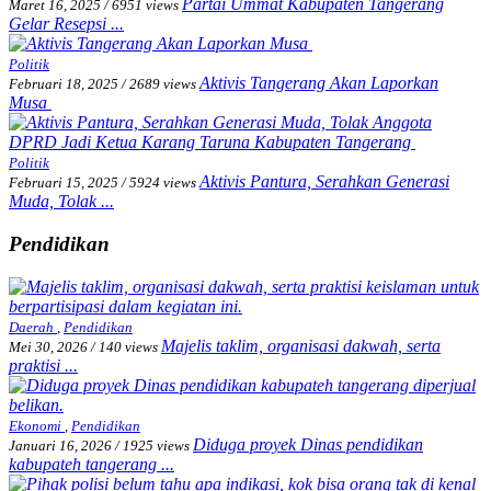
Partai Ummat Kabupaten Tangerang
Maret 16, 2025
/
6951 views
Gelar Resepsi ...
Politik
Aktivis Tangerang Akan Laporkan
Februari 18, 2025
/
2689 views
Musa
Politik
Aktivis Pantura, Serahkan Generasi
Februari 15, 2025
/
5924 views
Muda, Tolak ...
Pendidikan
Daerah
,
Pendidikan
Majelis taklim, organisasi dakwah, serta
Mei 30, 2026
/
140 views
praktisi ...
Ekonomi
,
Pendidikan
Diduga proyek Dinas pendidikan
Januari 16, 2026
/
1925 views
kabupateh tangerang ...