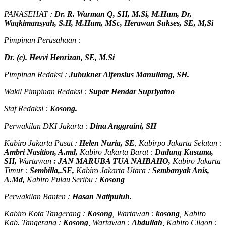
PANASEHAT :
Dr. R. Warman Q, SH, M.Si, M.Hum
,
Dr,
Waqkimansyah, S.H, M.Hum, MSc
,
Herawan Sukses, SE, M,Si
Pimpinan Perusahaan :
Dr. (c). Hevvi Henrizan, SE, M.Si
Pimpinan Redaksi :
Jubukner Alfensius Manullang, SH.
Wakil Pimpinan Redaksi :
Supar Hendar Supriyatno
Staf Redaksi :
Kosong.
Perwakilan DKI Jakarta :
Dina Anggraini, SH
Kabiro Jakarta Pusat :
Helen Nuria, SE
, Kabirpo Jakarta Selatan :
Ambri Nasition, A.md,
Kabiro Jakarta Barat :
Dadang Kusuma,
SH,
Wartawan
:
J
AN MARUBA TUA
NAIBAHO,
Kabiro Jakarta
Timur :
Sembilla,.SE,
Kabiro Jakarta Utara :
Sembanyak Anis,
A.Md,
Kabiro Pulau Seribu :
Kosong
Perwakilan Banten :
Hasan Natipuluh.
Kabiro Kota Tangerang :
Kosong
, Wartawan :
kosong
, Kabiro
Kab. Tangerang :
Kosong
, Wartawan :
Abdullah
, Kabiro Cilgon :