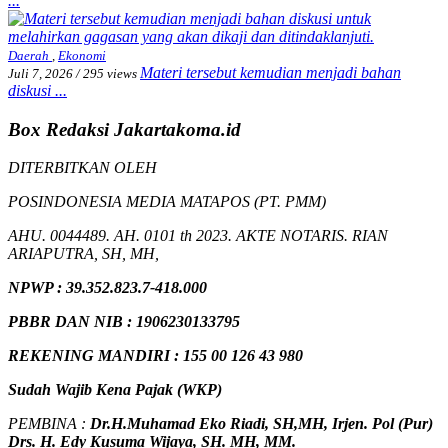
...
Daerah
,
Ekonomi
Materi tersebut kemudian menjadi bahan
Juli 7, 2026
/
295 views
diskusi ...
Box Redaksi Jakartakoma.id
DITERBITKAN OLEH
POSINDONESIA MEDIA MATAPOS (PT. PMM)
AHU. 0044489. AH. 0101 th 2023. AKTE NOTARIS. RIAN
ARIAPUTRA, SH, MH,
NPW
P
:
39.352.823.7-418.000
PBBR DAN NIB
:
1906230133795
REKENING MANDIRI : 155 00 126 43 980
Sudah Wajib Kena Pajak (WKP)
PEMBINA :
Dr.H.Muhamad
Eko
Riadi
, SH,MH
, Irjen. Pol (Pur)
Drs. H. Edy Kusuma Wijaya, SH. MH, MM
.