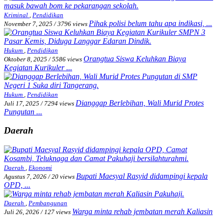
Kriminal
,
Pendidikan
Pihak polisi belum tahu apa indikasi, ...
November 7, 2025
/
3796 views
Hukum
,
Pendidikan
Orangtua Siswa Keluhkan Biaya
Oktober 8, 2025
/
5586 views
Kegiatan Kurikuler ...
Hukum
,
Pendidikan
Dianggap Berlebihan, Wali Murid Protes
Juli 17, 2025
/
7294 views
Pungutan ...
Daerah
Daerah
,
Ekonomi
Bupati Maesyal Rasyid didampingi kepala
Agustus 7, 2026
/
20 views
OPD, ...
Daerah
,
Pembangunan
Warga minta rehab jembatan merah Kaliasin
Juli 26, 2026
/
127 views