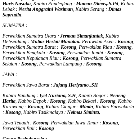
Haris Nasuka
, Kabiro Pandeglang :
Maman Dimas,.S.Pd
, Kabiro
Lebak :
Nerita Anggraini Wasiman
, Kabiro Serang :
Dimas
Saprudin
.
SUMATRA :
Perwakilan Sumatra Utara :
Jerman Simanjuntak
, Kabiro
Deliserdang :
Mutiar Hertati Manalau.
Perawilan Aceh :
Kosong
,
Perwakilan Sumatra Barat :
Kosong
, Perwakilan Riau :
Kosong
,
Perwakilan Bengkulu :
Kosong
, Perwakilan Jambi :
Kosong
,
Perwakilan Kepulauan Riau :
Kosong
, Perwakilan Sumatra
Selatan :
Kosong
, Perwakilan Lampung :
Kosong.
JAWA :
Perwakilan Jawa Barat :
Jajang Heriyanto,.SH
Kabiro Bandung :
Iyet Nuriana, S.H
, Kabiro Bogor :
Neneng
Harita
, Kabiro Depok :
Kosong
, Kabiro Bekasi :
Kosong
, Kabiro
Karawang :
Kosong
, Kabiro Cianjur :
Mimin
, Kabiro Purwakarta
:
Kosong
, Kabiro Tasikmalaya :
Neimas Siminta,
Jawa Tengah :
Kosong
, Perwakilan Jawa Timur :
Kosong
,
Perwakilan Bali :
Kosong
Group Posindonesia :