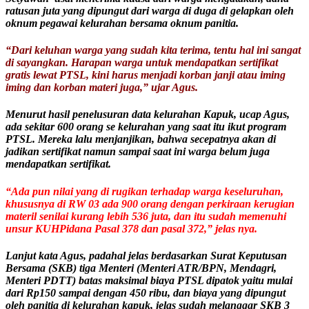
ratusan juta yang dipungut dari warga di duga di gelapkan oleh
oknum pegawai kelurahan bersama oknum panitia.
“Dari keluhan warga yang sudah kita terima, tentu hal ini sangat
di sayangkan. Harapan warga untuk mendapatkan sertifikat
gratis lewat PTSL, kini harus menjadi korban janji atau iming
iming dan korban materi juga,” ujar Agus.
Menurut hasil penelusuran data kelurahan Kapuk, ucap Agus,
ada sekitar 600 orang se kelurahan yang saat itu ikut program
PTSL. Mereka lalu menjanjikan, bahwa secepatnya akan di
jadikan sertifikat namun sampai saat ini warga belum juga
mendapatkan sertifikat.
“Ada pun nilai yang di rugikan terhadap warga keseluruhan,
khususnya di RW 03 ada 900 orang dengan perkiraan kerugian
materil senilai kurang lebih 536 juta, dan itu sudah memenuhi
unsur KUHPidana Pasal 378 dan pasal 372,” jelas nya.
Lanjut kata Agus, padahal jelas berdasarkan Surat Keputusan
Bersama (SKB) tiga Menteri (Menteri ATR/BPN, Mendagri,
Menteri PDTT) batas maksimal biaya PTSL dipatok yaitu mulai
dari Rp150 sampai dengan 450 ribu, dan biaya yang dipungut
oleh panitia di kelurahan kapuk, jelas sudah melanggar SKB 3