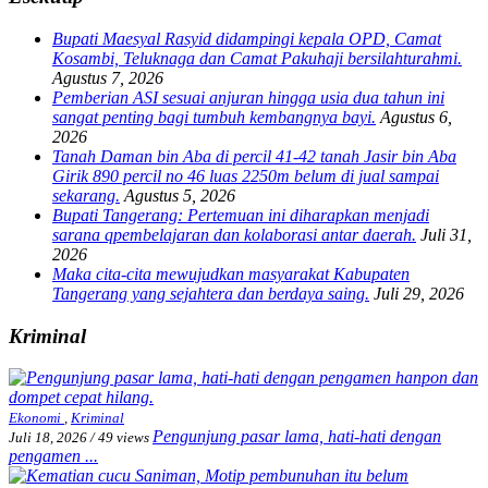
Bupati Maesyal Rasyid didampingi kepala OPD, Camat
Kosambi, Teluknaga dan Camat Pakuhaji bersilahturahmi.
Agustus 7, 2026
Pemberian ASI sesuai anjuran hingga usia dua tahun ini
sangat penting bagi tumbuh kembangnya bayi.
Agustus 6,
2026
Tanah Daman bin Aba di percil 41-42 tanah Jasir bin Aba
Girik 890 percil no 46 luas 2250m belum di jual sampai
sekarang.
Agustus 5, 2026
Bupati Tangerang: Pertemuan ini diharapkan menjadi
sarana qpembelajaran dan kolaborasi antar daerah.
Juli 31,
2026
Maka cita-cita mewujudkan masyarakat Kabupaten
Tangerang yang sejahtera dan berdaya saing.
Juli 29, 2026
Kriminal
Ekonomi
,
Kriminal
Pengunjung pasar lama, hati-hati dengan
Juli 18, 2026
/
49 views
pengamen ...