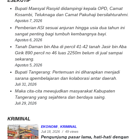
ESEKUTIP
Bupati Maesyal Rasyid didampingi kepala OPD, Camat
Kosambi, Teluknaga dan Camat Pakuhaji bersilahturahmi.
Agustus 7, 2026
Pemberian ASI sesuai anjuran hingga usia dua tahun ini
sangat penting bagi tumbuh kembangnya bayi.
Agustus 6, 2026
Tanah Daman bin Aba di percil 41-42 tanah Jasir bin Aba
Girik 890 percil no 46 luas 2250m belum di jual sampai
sekarang.
Agustus 5, 2026
Bupati Tangerang: Pertemuan ini diharapkan menjadi
sarana qpembelajaran dan kolaborasi antar daerah.
Juli 31, 2026
Maka cita-cita mewujudkan masyarakat Kabupaten
Tangerang yang sejahtera dan berdaya saing.
Juli 29, 2026
KRIMINAL
EKONOMI
,
KRIMINAL
Juli 18, 2026
/
49 views
Pengunjung pasar lama, hati-hati dengan