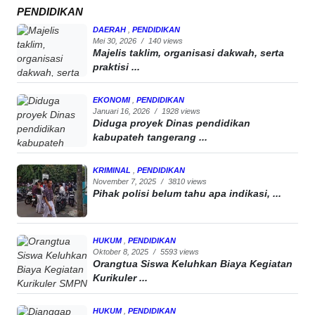
PENDIDIKAN
DAERAH
,
PENDIDIKAN
Mei 30, 2026
/
140 views
Majelis taklim, organisasi dakwah, serta
praktisi ...
EKONOMI
,
PENDIDIKAN
Januari 16, 2026
/
1928 views
Diduga proyek Dinas pendidikan
kabupateh tangerang ...
KRIMINAL
,
PENDIDIKAN
November 7, 2025
/
3810 views
Pihak polisi belum tahu apa indikasi, ...
HUKUM
,
PENDIDIKAN
Oktober 8, 2025
/
5593 views
Orangtua Siswa Keluhkan Biaya Kegiatan
Kurikuler ...
HUKUM
,
PENDIDIKAN