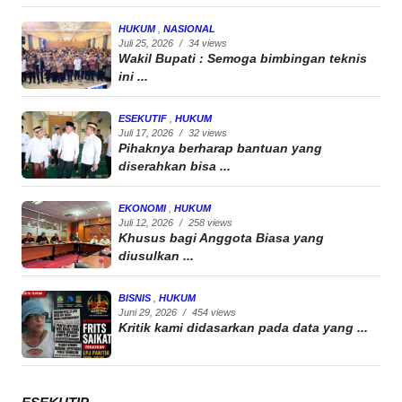
HUKUM
,
NASIONAL
Juli 25, 2026
/
34 views
Wakil Bupati : Semoga bimbingan teknis
ini ...
ESEKUTIF
,
HUKUM
Juli 17, 2026
/
32 views
Pihaknya berharap bantuan yang
diserahkan bisa ...
EKONOMI
,
HUKUM
Juli 12, 2026
/
258 views
Khusus bagi Anggota Biasa yang
diusulkan ...
BISNIS
,
HUKUM
Juni 29, 2026
/
454 views
Kritik kami didasarkan pada data yang ...