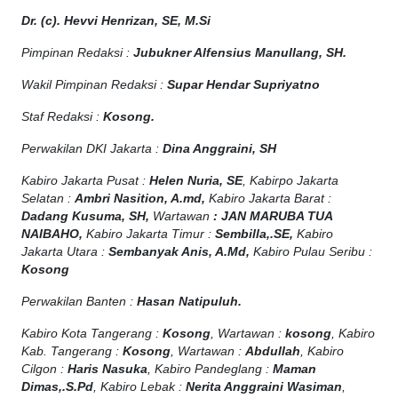
Dr. (c). Hevvi Henrizan, SE, M.Si
Pimpinan Redaksi :
Jubukner Alfensius Manullang, SH.
Wakil Pimpinan Redaksi :
Supar Hendar Supriyatno
Staf Redaksi :
Kosong.
Perwakilan DKI Jakarta :
Dina Anggraini, SH
Kabiro Jakarta Pusat :
Helen Nuria, SE
, Kabirpo Jakarta
Selatan :
Ambri Nasition, A.md,
Kabiro Jakarta Barat :
Dadang Kusuma, SH,
Wartawan
:
J
AN MARUBA TUA
NAIBAHO,
Kabiro Jakarta Timur :
Sembilla,.SE,
Kabiro
Jakarta Utara :
Sembanyak Anis, A.Md,
Kabiro Pulau Seribu :
Kosong
Perwakilan Banten :
Hasan Natipuluh.
Kabiro Kota Tangerang :
Kosong
, Wartawan :
kosong
, Kabiro
Kab. Tangerang :
Kosong
, Wartawan :
Abdullah
, Kabiro
Cilgon :
Haris Nasuka
, Kabiro Pandeglang :
Maman
Dimas,.S.Pd
, Kabiro Lebak :
Nerita Anggraini Wasiman
,