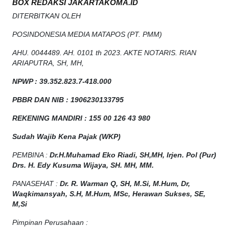
BOX REDAKSI JAKARTAKOMA.ID
DITERBITKAN OLEH
POSINDONESIA MEDIA MATAPOS (PT. PMM)
AHU. 0044489. AH. 0101 th 2023. AKTE NOTARIS. RIAN
ARIAPUTRA, SH, MH,
NPW
P
:
39.352.823.7-418.000
PBBR DAN NIB
:
1906230133795
REKENING MANDIRI : 155 00 126 43 980
Sudah Wajib Kena Pajak (WKP)
PEMBINA :
Dr.H.Muhamad
Eko
Riadi
, SH,MH
, Irjen. Pol (Pur)
Drs. H. Edy Kusuma Wijaya, SH. MH, MM
.
PANASEHAT :
Dr. R. Warman Q, SH, M.Si, M.Hum
,
Dr,
Waqkimansyah, S.H, M.Hum, MSc
,
Herawan Sukses, SE,
M,Si
Pimpinan Perusahaan :