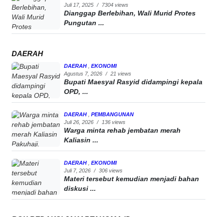
Juli 17, 2025
/
7304 views
Dianggap Berlebihan, Wali Murid Protes
Pungutan ...
DAERAH
DAERAH
,
EKONOMI
Agustus 7, 2026
/
21 views
Bupati Maesyal Rasyid didampingi kepala
OPD, ...
DAERAH
,
PEMBANGUNAN
Juli 26, 2026
/
136 views
Warga minta rehab jembatan merah
Kaliasin ...
DAERAH
,
EKONOMI
Juli 7, 2026
/
306 views
Materi tersebut kemudian menjadi bahan
diskusi ...