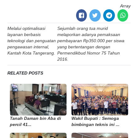
Array
Post
Melalui optimalisasi
Sejumlah orang tua murid
navigation
layanan berbasis
melaporkan adanya pemaksaan
teknologi dan penguatan
pembayaran Rp350.000 per siswa
pengawasan internal,
yang bertentangan dengan
Kantah Kota Tangerang.
Permendikbud Nomor 75 Tahun
2016.
RELATED POSTS
Tanah Daman bin Aba di
Wakil Bupati : Semoga
percil 41...
bimbingan teknis ini ...