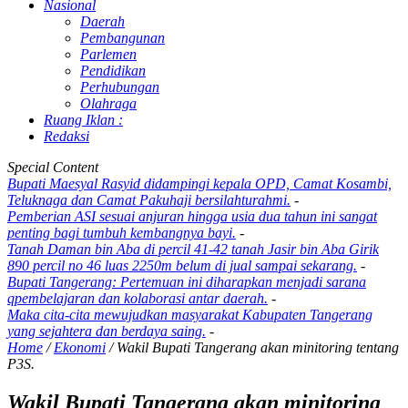
Nasional
Daerah
Pembangunan
Parlemen
Pendidikan
Perhubungan
Olahraga
Ruang Iklan :
Redaksi
Special Content
Bupati Maesyal Rasyid didampingi kepala OPD, Camat Kosambi,
Teluknaga dan Camat Pakuhaji bersilahturahmi.
-
Pemberian ASI sesuai anjuran hingga usia dua tahun ini sangat
penting bagi tumbuh kembangnya bayi.
-
Tanah Daman bin Aba di percil 41-42 tanah Jasir bin Aba Girik
890 percil no 46 luas 2250m belum di jual sampai sekarang.
-
Bupati Tangerang: Pertemuan ini diharapkan menjadi sarana
qpembelajaran dan kolaborasi antar daerah.
-
Maka cita-cita mewujudkan masyarakat Kabupaten Tangerang
yang sejahtera dan berdaya saing.
-
Home
/
Ekonomi
/
Wakil Bupati Tangerang akan minitoring tentang
P3S.
Wakil Bupati Tangerang akan minitoring