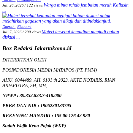
Warga minta rehab jembatan merah Kaliasin
Juli 26, 2026
/
122 views
...
Daerah
,
Ekonomi
Materi tersebut kemudian menjadi bahan
Juli 7, 2026
/
290 views
diskusi ...
Box Redaksi Jakartakoma.id
DITERBITKAN OLEH
POSINDONESIA MEDIA MATAPOS (PT. PMM)
AHU. 0044489. AH. 0101 th 2023. AKTE NOTARIS. RIAN
ARIAPUTRA, SH, MH,
NPW
P
:
39.352.823.7-418.000
PBBR DAN NIB
:
1906230133795
REKENING MANDIRI : 155 00 126 43 980
Sudah Wajib Kena Pajak (WKP)