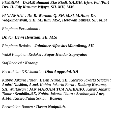
PEMBINA :
Dr.H.Muhamad
Eko
Riadi
, SH,MH
, Irjen. Pol (Pur)
Drs. H. Edy Kusuma Wijaya, SH. MH, MM
.
PANASEHAT :
Dr. R. Warman Q, SH, M.Si, M.Hum
,
Dr,
Waqkimansyah, S.H, M.Hum, MSc
,
Herawan Sukses, SE, M,Si
Pimpinan Perusahaan :
Dr. (c). Hevvi Henrizan, SE, M.Si
Pimpinan Redaksi :
Jubukner Alfensius Manullang, SH.
Wakil Pimpinan Redaksi :
Supar Hendar Supriyatno
Staf Redaksi :
Kosong.
Perwakilan DKI Jakarta :
Dina Anggraini, SH
Kabiro Jakarta Pusat :
Helen Nuria, SE
, Kabirpo Jakarta Selatan :
Ambri Nasition, A.md,
Kabiro Jakarta Barat :
Dadang Kusuma,
SH,
Wartawan
:
J
AN MARUBA TUA
NAIBAHO,
Kabiro Jakarta
Timur :
Sembilla,.SE,
Kabiro Jakarta Utara :
Sembanyak Anis,
A.Md,
Kabiro Pulau Seribu :
Kosong
Perwakilan Banten :
Hasan Natipuluh.