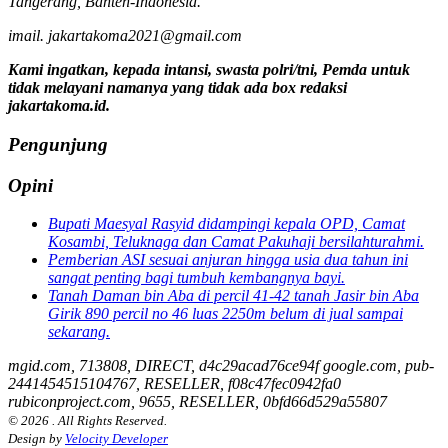
Tangerang, Banten-Indonesia.
imail. jakartakoma2021@gmail.com
Kami ingatkan, kepada intansi, swasta polri/tni, Pemda untuk
tidak melayani namanya yang tidak ada box redaksi
jakartakoma.id.
Pengunjung
Opini
Bupati Maesyal Rasyid didampingi kepala OPD, Camat
Kosambi, Teluknaga dan Camat Pakuhaji bersilahturahmi.
Pemberian ASI sesuai anjuran hingga usia dua tahun ini
sangat penting bagi tumbuh kembangnya bayi.
Tanah Daman bin Aba di percil 41-42 tanah Jasir bin Aba
Girik 890 percil no 46 luas 2250m belum di jual sampai
sekarang.
mgid.com, 713808, DIRECT, d4c29acad76ce94f google.com, pub-
2441454515104767, RESELLER, f08c47fec0942fa0
rubiconproject.com, 9655, RESELLER, 0bfd66d529a55807
© 2026 . All Rights Reserved.
Design by
Velocity Developer