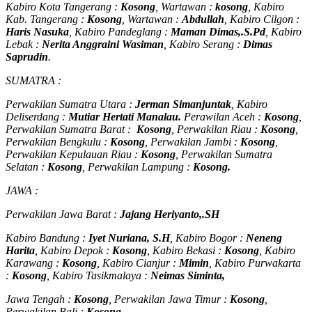
Kabiro Kota Tangerang :
Kosong
, Wartawan :
kosong
, Kabiro
Kab. Tangerang :
Kosong
, Wartawan :
Abdullah
, Kabiro Cilgon :
Haris Nasuka
, Kabiro Pandeglang :
Maman Dimas,.S.Pd
, Kabiro
Lebak :
Nerita Anggraini Wasiman
, Kabiro Serang :
Dimas
Saprudin
.
SUMATRA :
Perwakilan Sumatra Utara :
Jerman Simanjuntak
, Kabiro
Deliserdang :
Mutiar Hertati Manalau.
Perawilan Aceh :
Kosong
,
Perwakilan Sumatra Barat :
Kosong
, Perwakilan Riau :
Kosong
,
Perwakilan Bengkulu :
Kosong
, Perwakilan Jambi :
Kosong
,
Perwakilan Kepulauan Riau :
Kosong
, Perwakilan Sumatra
Selatan :
Kosong
, Perwakilan Lampung :
Kosong.
JAWA :
Perwakilan Jawa Barat :
Jajang Heriyanto,.SH
Kabiro Bandung :
Iyet Nuriana, S.H
, Kabiro Bogor :
Neneng
Harita
, Kabiro Depok :
Kosong
, Kabiro Bekasi :
Kosong
, Kabiro
Karawang :
Kosong
, Kabiro Cianjur :
Mimin
, Kabiro Purwakarta
:
Kosong
, Kabiro Tasikmalaya :
Neimas Siminta,
Jawa Tengah :
Kosong
, Perwakilan Jawa Timur :
Kosong
,
Perwakilan Bali :
Kosong