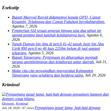
Esekutip
Bupati Maesyal Rasyid didampingi kepala OPD, Camat
Kosambi, Teluknaga dan Camat Pakuhaji bersilahturahmi.
Agustus 7, 2026
Pemberian ASI sesuai anjuran hingga usia dua tahun ini
sangat penting bagi tumbuh kembangnya bayi.
Agustus 6,
2026
Tanah Daman bin Aba di percil 41-42 tanah Jasir bin Aba
Girik 890 percil no 46 luas 2250m belum di jual sampai
sekarang.
Agustus 5, 2026
Bupati Tangerang: Pertemuan ini diharapkan menjadi
sarana qpembelajaran dan kolaborasi antar daerah.
Juli 31,
2026
Maka cita-cita mewujudkan masyarakat Kabupaten
Tangerang yang sejahtera dan berdaya saing.
Juli 29, 2026
Kriminal
Ekonomi
,
Kriminal
Pengunjung pasar lama, hati-hati dengan
Juli 18, 2026
/
47 views