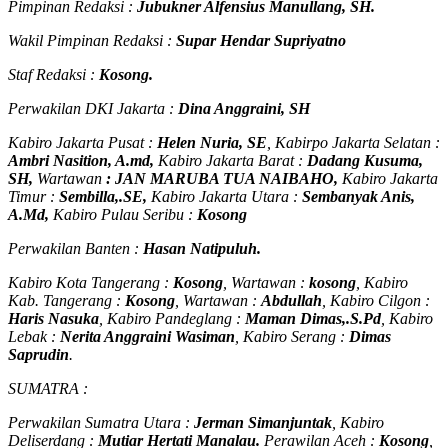
Pimpinan Redaksi :
Jubukner Alfensius Manullang, SH.
Wakil Pimpinan Redaksi :
Supar Hendar Supriyatno
Staf Redaksi :
Kosong.
Perwakilan DKI Jakarta :
Dina Anggraini, SH
Kabiro Jakarta Pusat :
Helen Nuria, SE
, Kabirpo Jakarta Selatan :
Ambri Nasition, A.md,
Kabiro Jakarta Barat :
Dadang Kusuma,
SH,
Wartawan
:
J
AN MARUBA TUA
NAIBAHO,
Kabiro Jakarta
Timur :
Sembilla,.SE,
Kabiro Jakarta Utara :
Sembanyak Anis,
A.Md,
Kabiro Pulau Seribu :
Kosong
Perwakilan Banten :
Hasan Natipuluh.
Kabiro Kota Tangerang :
Kosong
, Wartawan :
kosong
, Kabiro
Kab. Tangerang :
Kosong
, Wartawan :
Abdullah
, Kabiro Cilgon :
Haris Nasuka
, Kabiro Pandeglang :
Maman Dimas,.S.Pd
, Kabiro
Lebak :
Nerita Anggraini Wasiman
, Kabiro Serang :
Dimas
Saprudin
.
SUMATRA :
Perwakilan Sumatra Utara :
Jerman Simanjuntak
, Kabiro
Deliserdang :
Mutiar Hertati Manalau.
Perawilan Aceh :
Kosong
,