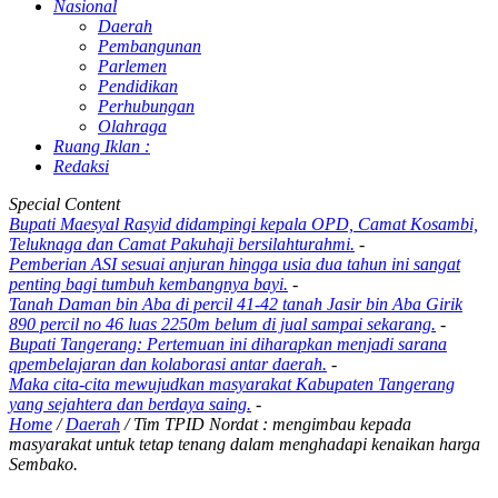
Nasional
Daerah
Pembangunan
Parlemen
Pendidikan
Perhubungan
Olahraga
Ruang Iklan :
Redaksi
Special Content
Bupati Maesyal Rasyid didampingi kepala OPD, Camat Kosambi,
Teluknaga dan Camat Pakuhaji bersilahturahmi.
-
Pemberian ASI sesuai anjuran hingga usia dua tahun ini sangat
penting bagi tumbuh kembangnya bayi.
-
Tanah Daman bin Aba di percil 41-42 tanah Jasir bin Aba Girik
890 percil no 46 luas 2250m belum di jual sampai sekarang.
-
Bupati Tangerang: Pertemuan ini diharapkan menjadi sarana
qpembelajaran dan kolaborasi antar daerah.
-
Maka cita-cita mewujudkan masyarakat Kabupaten Tangerang
yang sejahtera dan berdaya saing.
-
Home
/
Daerah
/
Tim TPID Nordat : mengimbau kepada
masyarakat untuk tetap tenang dalam menghadapi kenaikan harga
Sembako.