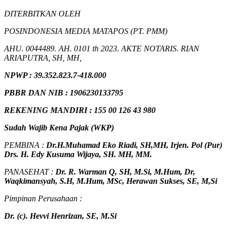
DITERBITKAN OLEH
POSINDONESIA MEDIA MATAPOS (PT. PMM)
AHU. 0044489. AH. 0101 th 2023. AKTE NOTARIS. RIAN
ARIAPUTRA, SH, MH,
NPW
P
:
39.352.823.7-418.000
PBBR DAN NIB
:
1906230133795
REKENING MANDIRI : 155 00 126 43 980
Sudah Wajib Kena Pajak (WKP)
PEMBINA :
Dr.H.Muhamad
Eko
Riadi
, SH,MH
, Irjen. Pol (Pur)
Drs. H. Edy Kusuma Wijaya, SH. MH, MM
.
PANASEHAT :
Dr. R. Warman Q, SH, M.Si, M.Hum
,
Dr,
Waqkimansyah, S.H, M.Hum, MSc
,
Herawan Sukses, SE, M,Si
Pimpinan Perusahaan :
Dr. (c). Hevvi Henrizan, SE, M.Si