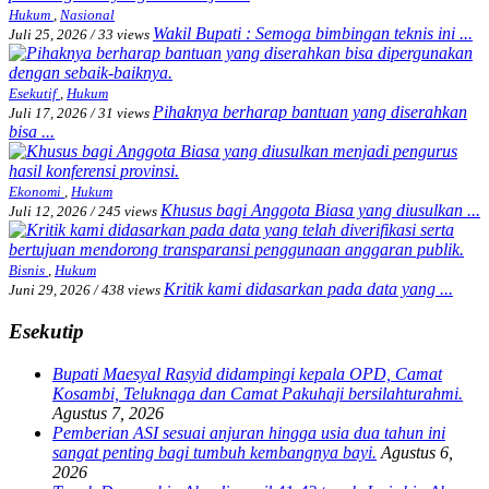
Hukum
,
Nasional
Wakil Bupati : Semoga bimbingan teknis ini ...
Juli 25, 2026
/
33 views
Esekutif
,
Hukum
Pihaknya berharap bantuan yang diserahkan
Juli 17, 2026
/
31 views
bisa ...
Ekonomi
,
Hukum
Khusus bagi Anggota Biasa yang diusulkan ...
Juli 12, 2026
/
245 views
Bisnis
,
Hukum
Kritik kami didasarkan pada data yang ...
Juni 29, 2026
/
438 views
Esekutip
Bupati Maesyal Rasyid didampingi kepala OPD, Camat
Kosambi, Teluknaga dan Camat Pakuhaji bersilahturahmi.
Agustus 7, 2026
Pemberian ASI sesuai anjuran hingga usia dua tahun ini
sangat penting bagi tumbuh kembangnya bayi.
Agustus 6,
2026