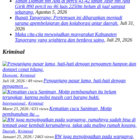
Tanah Daman bin Aba di percil 41-42 tanah Jasir bin Aba
Girik 890 percil no 46 luas 2250m belum di jual sampai
sekarang.
Agustus 5, 2026
Bupati Tangerang: Pertemuan ini diharapkan menjadi
sarana qpembelajaran dan kolaborasi antar daerah.
Juli 31,
2026
Maka cita-cita mewujudkan masyarakat Kabupaten
Tangerang yang sejahtera dan berdaya saing.
Juli 29, 2026
Kriminal
Ekonomi
,
Kriminal
Pengunjung pasar lama, hati-hati dengan
Juli 18, 2026
/
49 views
pengamen ...
Internasional
,
Kriminal
Kematian cucu Saniman, Motip
Maret 23, 2026
/
633 views
pembunuhan itu ...
Daerah
,
Kriminal
RW juga mengingatkan pada warganya,
Januari 25, 2026
/
2463 views