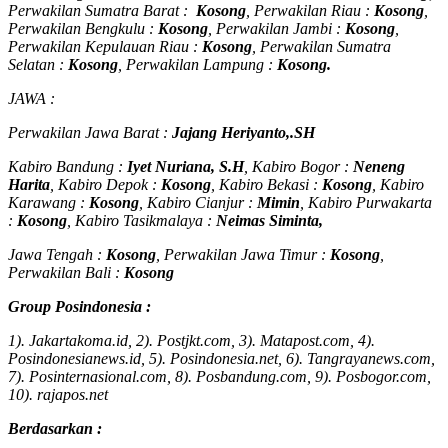
Perwakilan Sumatra Barat :
Kosong
, Perwakilan Riau :
Kosong
,
Perwakilan Bengkulu :
Kosong
, Perwakilan Jambi :
Kosong
,
Perwakilan Kepulauan Riau :
Kosong
, Perwakilan Sumatra
Selatan :
Kosong
, Perwakilan Lampung :
Kosong.
JAWA :
Perwakilan Jawa Barat :
Jajang Heriyanto,.SH
Kabiro Bandung :
Iyet Nuriana, S.H
, Kabiro Bogor :
Neneng
Harita
, Kabiro Depok :
Kosong
, Kabiro Bekasi :
Kosong
, Kabiro
Karawang :
Kosong
, Kabiro Cianjur :
Mimin
, Kabiro Purwakarta
:
Kosong
, Kabiro Tasikmalaya :
Neimas Siminta,
Jawa Tengah :
Kosong
, Perwakilan Jawa Timur :
Kosong
,
Perwakilan Bali :
Kosong
Group Posindonesia :
1). Jakartakoma.id, 2). Postjkt.com, 3). Matapost.com, 4).
Posindonesianews.id, 5). Posindonesia.net, 6). Tangrayanews.com,
7). Posinternasional.com, 8). Posbandung.com, 9). Posbogor.com,
10). rajapos.net
Berdasarkan :