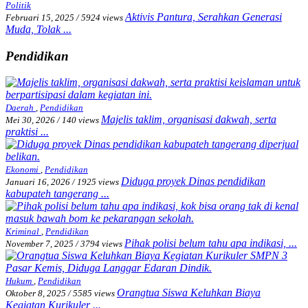
Politik
Aktivis Pantura, Serahkan Generasi
Februari 15, 2025
/
5924 views
Muda, Tolak ...
Pendidikan
Daerah
,
Pendidikan
Majelis taklim, organisasi dakwah, serta
Mei 30, 2026
/
140 views
praktisi ...
Ekonomi
,
Pendidikan
Diduga proyek Dinas pendidikan
Januari 16, 2026
/
1925 views
kabupateh tangerang ...
Kriminal
,
Pendidikan
Pihak polisi belum tahu apa indikasi, ...
November 7, 2025
/
3794 views
Hukum
,
Pendidikan
Orangtua Siswa Keluhkan Biaya
Oktober 8, 2025
/
5585 views
Kegiatan Kurikuler ...