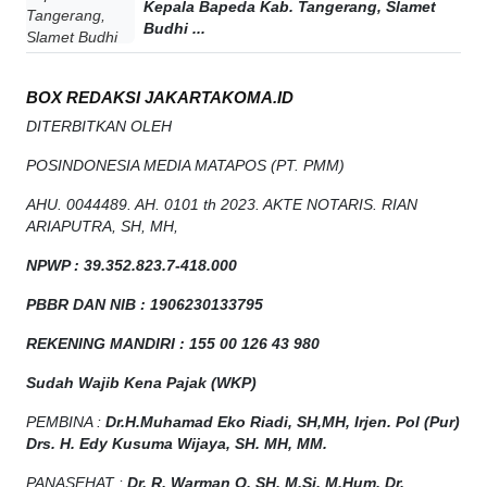
Kepala Bapeda Kab. Tangerang, Slamet
Budhi ...
BOX REDAKSI JAKARTAKOMA.ID
DITERBITKAN OLEH
POSINDONESIA MEDIA MATAPOS (PT. PMM)
AHU. 0044489. AH. 0101 th 2023. AKTE NOTARIS. RIAN
ARIAPUTRA, SH, MH,
NPW
P
:
39.352.823.7-418.000
PBBR DAN NIB
:
1906230133795
REKENING MANDIRI : 155 00 126 43 980
Sudah Wajib Kena Pajak (WKP)
PEMBINA :
Dr.H.Muhamad
Eko
Riadi
, SH,MH
, Irjen. Pol (Pur)
Drs. H. Edy Kusuma Wijaya, SH. MH, MM
.
PANASEHAT :
Dr. R. Warman Q, SH, M.Si, M.Hum
,
Dr,