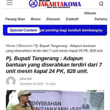
Hiburan
Pasang Iklan
Bisnis
Ekonomi
Esekutif
Pariwisat
tahun ini sangat penting bagi tumbuh kembangnya bayi.
Special Content
-
Tanah 
Home
/
Ekonomi
/
Pj. Bupati Tangerang : Adapun bantuan
yang diserahkan terdiri dari 7 unit mesin kapal 24 PK, 828 unit.
Pj. Bupati Tangerang : Adapun
bantuan yang diserahkan terdiri dari 7
unit mesin kapal 24 PK, 828 unit.
jakartak
Desember 24, 2024
19 views