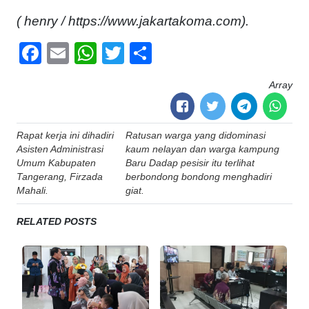
( henry / https://www.jakartakoma.com).
Facebook
Email
WhatsApp
Twitter
Share
Array
Post
Rapat kerja ini dihadiri
Ratusan warga yang didominasi
navigation
Asisten Administrasi
kaum nelayan dan warga kampung
Umum Kabupaten
Baru Dadap pesisir itu terlihat
Tangerang, Firzada
berbondong bondong menghadiri
Mahali.
giat.
RELATED POSTS