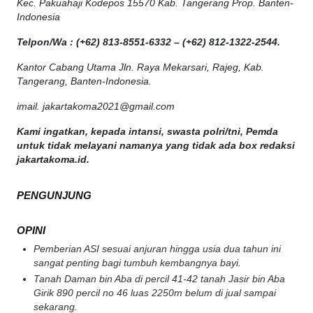
Kec. Pakuahaji Kodepos 15570 Kab. Tangerang Prop. Banten-
Indonesia
Telpon/Wa : (+62) 813-8551-6332 – (+62) 812-1322-2544.
Kantor Cabang Utama Jln. Raya Mekarsari, Rajeg, Kab.
Tangerang, Banten-Indonesia.
imail. jakartakoma2021@gmail.com
Kami ingatkan, kepada intansi, swasta polri/tni, Pemda
untuk tidak melayani namanya yang tidak ada box redaksi
jakartakoma.id.
PENGUNJUNG
OPINI
Pemberian ASI sesuai anjuran hingga usia dua tahun ini
sangat penting bagi tumbuh kembangnya bayi.
Tanah Daman bin Aba di percil 41-42 tanah Jasir bin Aba
Girik 890 percil no 46 luas 2250m belum di jual sampai
sekarang.