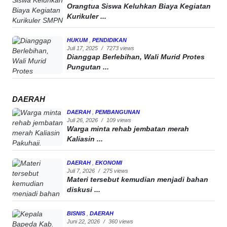
Orangtua Siswa Keluhkan Biaya Kegiatan
Kurikuler ...
HUKUM
,
PENDIDIKAN
Juli 17, 2025
/
7273 views
Dianggap Berlebihan, Wali Murid Protes
Pungutan ...
DAERAH
DAERAH
,
PEMBANGUNAN
Juli 26, 2026
/
109 views
Warga minta rehab jembatan merah
Kaliasin ...
DAERAH
,
EKONOMI
Juli 7, 2026
/
275 views
Materi tersebut kemudian menjadi bahan
diskusi ...
BISNIS
,
DAERAH
Juni 22, 2026
/
360 views