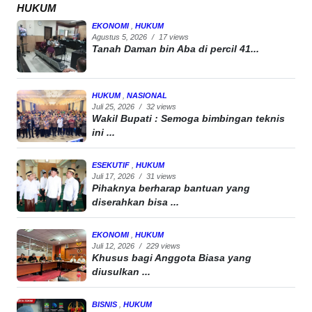
HUKUM
EKONOMI
,
HUKUM
Agustus 5, 2026
/
17 views
Tanah Daman bin Aba di percil 41...
HUKUM
,
NASIONAL
Juli 25, 2026
/
32 views
Wakil Bupati : Semoga bimbingan teknis
ini ...
ESEKUTIF
,
HUKUM
Juli 17, 2026
/
31 views
Pihaknya berharap bantuan yang
diserahkan bisa ...
EKONOMI
,
HUKUM
Juli 12, 2026
/
229 views
Khusus bagi Anggota Biasa yang
diusulkan ...
BISNIS
,
HUKUM