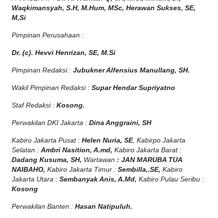
Waqkimansyah, S.H, M.Hum, MSc
,
Herawan Sukses, SE,
M,Si
Pimpinan Perusahaan :
Dr. (c). Hevvi Henrizan, SE, M.Si
Pimpinan Redaksi :
Jubukner Alfensius Manullang, SH.
Wakil Pimpinan Redaksi :
Supar Hendar Supriyatno
Staf Redaksi :
Kosong.
Perwakilan DKI Jakarta :
Dina Anggraini, SH
Kabiro Jakarta Pusat :
Helen Nuria, SE
, Kabirpo Jakarta
Selatan :
Ambri Nasition, A.md,
Kabiro Jakarta Barat :
Dadang Kusuma, SH,
Wartawan
:
J
AN MARUBA TUA
NAIBAHO,
Kabiro Jakarta Timur :
Sembilla,.SE,
Kabiro
Jakarta Utara :
Sembanyak Anis, A.Md,
Kabiro Pulau Seribu :
Kosong
Perwakilan Banten :
Hasan Natipuluh.