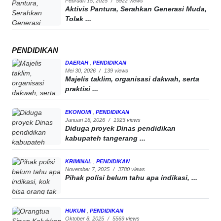
Februari 15, 2025
/
5922 views
Aktivis Pantura, Serahkan Generasi Muda,
Tolak ...
PENDIDIKAN
DAERAH
,
PENDIDIKAN
Mei 30, 2026
/
139 views
Majelis taklim, organisasi dakwah, serta
praktisi ...
EKONOMI
,
PENDIDIKAN
Januari 16, 2026
/
1923 views
Diduga proyek Dinas pendidikan
kabupateh tangerang ...
KRIMINAL
,
PENDIDIKAN
November 7, 2025
/
3780 views
Pihak polisi belum tahu apa indikasi, ...
HUKUM
,
PENDIDIKAN
Oktober 8, 2025
/
5569 views