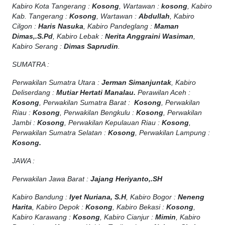
Kabiro Kota Tangerang :
Kosong
, Wartawan :
kosong
, Kabiro
Kab. Tangerang :
Kosong
, Wartawan :
Abdullah
, Kabiro
Cilgon :
Haris Nasuka
, Kabiro Pandeglang :
Maman
Dimas,.S.Pd
, Kabiro Lebak :
Nerita Anggraini Wasiman
,
Kabiro Serang :
Dimas Saprudin
.
SUMATRA :
Perwakilan Sumatra Utara :
Jerman Simanjuntak
, Kabiro
Deliserdang :
Mutiar Hertati Manalau.
Perawilan Aceh :
Kosong
, Perwakilan Sumatra Barat :
Kosong
, Perwakilan
Riau :
Kosong
, Perwakilan Bengkulu :
Kosong
, Perwakilan
Jambi :
Kosong
, Perwakilan Kepulauan Riau :
Kosong
,
Perwakilan Sumatra Selatan :
Kosong
, Perwakilan Lampung :
Kosong.
JAWA :
Perwakilan Jawa Barat :
Jajang Heriyanto,.SH
Kabiro Bandung :
Iyet Nuriana, S.H
, Kabiro Bogor :
Neneng
Harita
, Kabiro Depok :
Kosong
, Kabiro Bekasi :
Kosong
,
Kabiro Karawang :
Kosong
, Kabiro Cianjur :
Mimin
, Kabiro