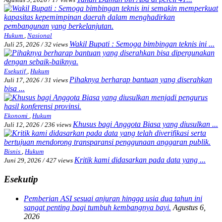
Hukum
,
Nasional
Wakil Bupati : Semoga bimbingan teknis ini ...
Juli 25, 2026
/
32 views
Esekutif
,
Hukum
Pihaknya berharap bantuan yang diserahkan
Juli 17, 2026
/
31 views
bisa ...
Ekonomi
,
Hukum
Khusus bagi Anggota Biasa yang diusulkan ...
Juli 12, 2026
/
236 views
Bisnis
,
Hukum
Kritik kami didasarkan pada data yang ...
Juni 29, 2026
/
427 views
Esekutip
Pemberian ASI sesuai anjuran hingga usia dua tahun ini
sangat penting bagi tumbuh kembangnya bayi.
Agustus 6,
2026