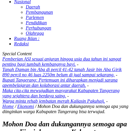
Nasional
Daerah
Pembangunan
Parlemen
Pendidikan
Perhubungan
Olahraga
Ruang Iklan :
Redaksi
Special Content
Pemberian ASI sesuai anjuran hingga usia dua tahun ini sangat
penting bagi tumbuh kembangnya bayi.
-
Tanah Daman bin Aba di percil 41-42 tanah Jasir bin Aba Girik
890 percil no 46 luas 2250m belum di jual sampai sekarang.
-
Bupati Tangerang: Pertemuan ini diharapkan menjadi sarana
qpembelajaran dan kolaborasi antar daerah.
-
Maka cita-cita mewujudkan masyarakat Kabupaten Tangerang
yang sejahtera dan berdaya saing.
-
Warga minta rehab jembatan merah Kaliasin Pakuhaji.
-
Home
/
Ekonomi
/
Mohon Doa dan dukungannya semoga apa yang
diinginkan warga Kabupaten Tangerang bisa terwujud.
Mohon Doa dan dukungannya semoga apa