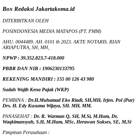
Box Redaksi Jakartakoma.id
DITERBITKAN OLEH
POSINDONESIA MEDIA MATAPOS (PT. PMM)
AHU. 0044489. AH. 0101 th 2023. AKTE NOTARIS. RIAN
ARIAPUTRA, SH, MH,
NPW
P
:
39.352.823.7-418.000
PBBR DAN NIB
:
1906230133795
REKENING MANDIRI : 155 00 126 43 980
Sudah Wajib Kena Pajak (WKP)
PEMBINA :
Dr.H.Muhamad
Eko
Riadi
, SH,MH
, Irjen. Pol (Pur)
Drs. H. Edy Kusuma Wijaya, SH. MH, MM
.
PANASEHAT :
Dr. R. Warman Q, SH, M.Si, M.Hum
,
Dr,
Waqkimansyah, S.H, M.Hum, MSc
,
Herawan Sukses, SE, M,Si
Pimpinan Perusahaan :