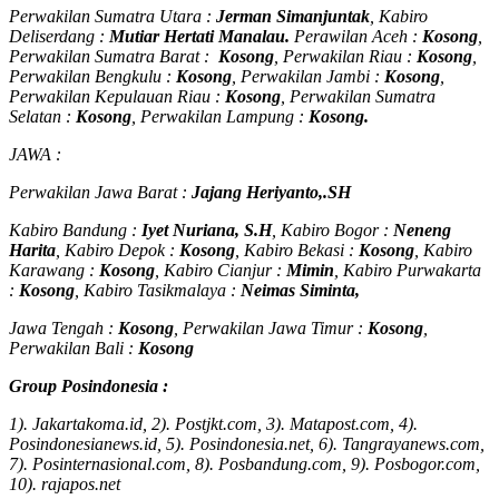
Perwakilan Sumatra Utara :
Jerman Simanjuntak
, Kabiro
Deliserdang :
Mutiar Hertati Manalau.
Perawilan Aceh :
Kosong
,
Perwakilan Sumatra Barat :
Kosong
, Perwakilan Riau :
Kosong
,
Perwakilan Bengkulu :
Kosong
, Perwakilan Jambi :
Kosong
,
Perwakilan Kepulauan Riau :
Kosong
, Perwakilan Sumatra
Selatan :
Kosong
, Perwakilan Lampung :
Kosong.
JAWA :
Perwakilan Jawa Barat :
Jajang Heriyanto,.SH
Kabiro Bandung :
Iyet Nuriana, S.H
, Kabiro Bogor :
Neneng
Harita
, Kabiro Depok :
Kosong
, Kabiro Bekasi :
Kosong
, Kabiro
Karawang :
Kosong
, Kabiro Cianjur :
Mimin
, Kabiro Purwakarta
:
Kosong
, Kabiro Tasikmalaya :
Neimas Siminta,
Jawa Tengah :
Kosong
, Perwakilan Jawa Timur :
Kosong
,
Perwakilan Bali :
Kosong
Group Posindonesia :
1). Jakartakoma.id, 2). Postjkt.com, 3). Matapost.com, 4).
Posindonesianews.id, 5). Posindonesia.net, 6). Tangrayanews.com,
7). Posinternasional.com, 8). Posbandung.com, 9). Posbogor.com,
10). rajapos.net