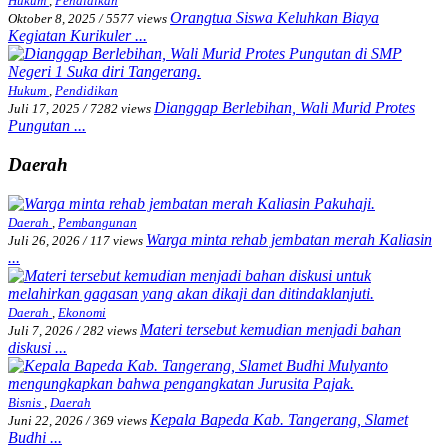
Hukum
,
Pendidikan
Orangtua Siswa Keluhkan Biaya
Oktober 8, 2025
/
5577 views
Kegiatan Kurikuler ...
Hukum
,
Pendidikan
Dianggap Berlebihan, Wali Murid Protes
Juli 17, 2025
/
7282 views
Pungutan ...
Daerah
Daerah
,
Pembangunan
Warga minta rehab jembatan merah Kaliasin
Juli 26, 2026
/
117 views
...
Daerah
,
Ekonomi
Materi tersebut kemudian menjadi bahan
Juli 7, 2026
/
282 views
diskusi ...
Bisnis
,
Daerah
Kepala Bapeda Kab. Tangerang, Slamet
Juni 22, 2026
/
369 views
Budhi ...