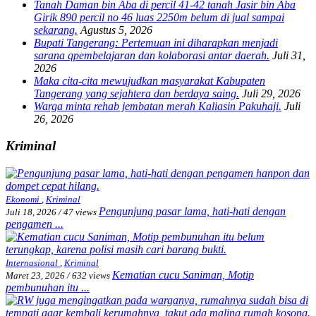
Tanah Daman bin Aba di percil 41-42 tanah Jasir bin Aba
Girik 890 percil no 46 luas 2250m belum di jual sampai
sekarang.
Agustus 5, 2026
Bupati Tangerang: Pertemuan ini diharapkan menjadi
sarana qpembelajaran dan kolaborasi antar daerah.
Juli 31,
2026
Maka cita-cita mewujudkan masyarakat Kabupaten
Tangerang yang sejahtera dan berdaya saing.
Juli 29, 2026
Warga minta rehab jembatan merah Kaliasin Pakuhaji.
Juli
26, 2026
Kriminal
Ekonomi
,
Kriminal
Pengunjung pasar lama, hati-hati dengan
Juli 18, 2026
/
47 views
pengamen ...
Internasional
,
Kriminal
Kematian cucu Saniman, Motip
Maret 23, 2026
/
632 views
pembunuhan itu ...