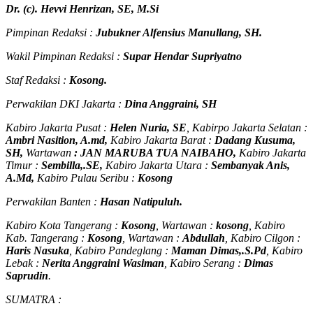
Dr. (c). Hevvi Henrizan, SE, M.Si
Pimpinan Redaksi :
Jubukner Alfensius Manullang, SH.
Wakil Pimpinan Redaksi :
Supar Hendar Supriyatno
Staf Redaksi :
Kosong.
Perwakilan DKI Jakarta :
Dina Anggraini, SH
Kabiro Jakarta Pusat :
Helen Nuria, SE
, Kabirpo Jakarta Selatan :
Ambri Nasition, A.md,
Kabiro Jakarta Barat :
Dadang Kusuma,
SH,
Wartawan
:
J
AN MARUBA TUA
NAIBAHO,
Kabiro Jakarta
Timur :
Sembilla,.SE,
Kabiro Jakarta Utara :
Sembanyak Anis,
A.Md,
Kabiro Pulau Seribu :
Kosong
Perwakilan Banten :
Hasan Natipuluh.
Kabiro Kota Tangerang :
Kosong
, Wartawan :
kosong
, Kabiro
Kab. Tangerang :
Kosong
, Wartawan :
Abdullah
, Kabiro Cilgon :
Haris Nasuka
, Kabiro Pandeglang :
Maman Dimas,.S.Pd
, Kabiro
Lebak :
Nerita Anggraini Wasiman
, Kabiro Serang :
Dimas
Saprudin
.
SUMATRA :