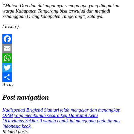
”Mohon Doa dan dukungannya semoga apa yang diinginkan
warga Kabupaten Tangerang bisa terwujud dan menjadi
kebanggaan Orang kabupaten Tangerang”, katanya.
( trisno ).
Facebook
Email
WhatsApp
Twitter
Array
Share
Post navigation
Kadispenad Brigjend Sianturi telah mengejar dan menangkap
OPM yang membunuh secara keji Danramil Lettu
Octavianus.
Sekitar 9 wanita cantik ini menggoda pada timnas
indonesia keok.
Related posts