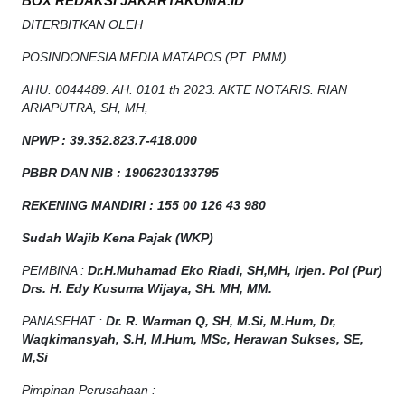
BOX REDAKSI JAKARTAKOMA.ID
DITERBITKAN OLEH
POSINDONESIA MEDIA MATAPOS (PT. PMM)
AHU. 0044489. AH. 0101 th 2023. AKTE NOTARIS. RIAN
ARIAPUTRA, SH, MH,
NPW
P
:
39.352.823.7-418.000
PBBR DAN NIB
:
1906230133795
REKENING MANDIRI : 155 00 126 43 980
Sudah Wajib Kena Pajak (WKP)
PEMBINA :
Dr.H.Muhamad
Eko
Riadi
, SH,MH
, Irjen. Pol (Pur)
Drs. H. Edy Kusuma Wijaya, SH. MH, MM
.
PANASEHAT :
Dr. R. Warman Q, SH, M.Si, M.Hum
,
Dr,
Waqkimansyah, S.H, M.Hum, MSc
,
Herawan Sukses, SE,
M,Si
Pimpinan Perusahaan :