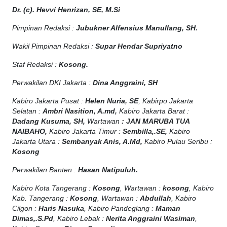
Dr. (c). Hevvi Henrizan, SE, M.Si
Pimpinan Redaksi :
Jubukner Alfensius Manullang, SH.
Wakil Pimpinan Redaksi :
Supar Hendar Supriyatno
Staf Redaksi :
Kosong.
Perwakilan DKI Jakarta :
Dina Anggraini, SH
Kabiro Jakarta Pusat :
Helen Nuria, SE
, Kabirpo Jakarta
Selatan :
Ambri Nasition, A.md,
Kabiro Jakarta Barat :
Dadang Kusuma, SH,
Wartawan
:
J
AN MARUBA TUA
NAIBAHO,
Kabiro Jakarta Timur :
Sembilla,.SE,
Kabiro
Jakarta Utara :
Sembanyak Anis, A.Md,
Kabiro Pulau Seribu :
Kosong
Perwakilan Banten :
Hasan Natipuluh.
Kabiro Kota Tangerang :
Kosong
, Wartawan :
kosong
, Kabiro
Kab. Tangerang :
Kosong
, Wartawan :
Abdullah
, Kabiro
Cilgon :
Haris Nasuka
, Kabiro Pandeglang :
Maman
Dimas,.S.Pd
, Kabiro Lebak :
Nerita Anggraini Wasiman
,