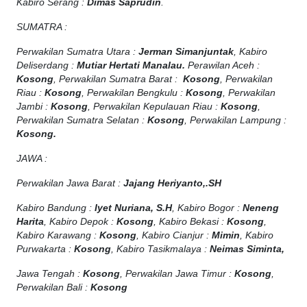
Kabiro Serang :
Dimas Saprudin
.
SUMATRA :
Perwakilan Sumatra Utara :
Jerman Simanjuntak
, Kabiro
Deliserdang :
Mutiar Hertati Manalau.
Perawilan Aceh :
Kosong
, Perwakilan Sumatra Barat :
Kosong
, Perwakilan
Riau :
Kosong
, Perwakilan Bengkulu :
Kosong
, Perwakilan
Jambi :
Kosong
, Perwakilan Kepulauan Riau :
Kosong
,
Perwakilan Sumatra Selatan :
Kosong
, Perwakilan Lampung :
Kosong.
JAWA :
Perwakilan Jawa Barat :
Jajang Heriyanto,.SH
Kabiro Bandung :
Iyet Nuriana, S.H
, Kabiro Bogor :
Neneng
Harita
, Kabiro Depok :
Kosong
, Kabiro Bekasi :
Kosong
,
Kabiro Karawang :
Kosong
, Kabiro Cianjur :
Mimin
, Kabiro
Purwakarta :
Kosong
, Kabiro Tasikmalaya :
Neimas Siminta,
Jawa Tengah :
Kosong
, Perwakilan Jawa Timur :
Kosong
,
Perwakilan Bali :
Kosong