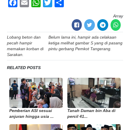
Facebook
Email
WhatsApp
Twitter
Share
Array
Post
Lobang beton dan
Belum lama ini, hampir ada celakaan
navigation
pecah hampir
ketiga melihat gambar S yang di pasang
memakan korban di
pintu gerbang Pemkot Tangerang.
Sarakan.
RELATED POSTS
Pemberian ASI sesuai
Tanah Daman bin Aba di
anjuran hingga usia ...
percil 41...