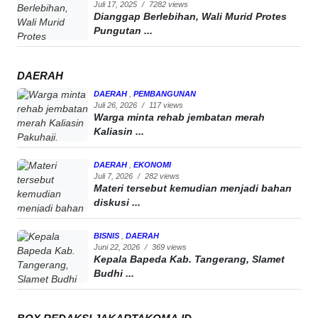
Juli 17, 2025
/
7282 views
Dianggap Berlebihan, Wali Murid Protes
Pungutan ...
DAERAH
DAERAH
,
PEMBANGUNAN
Juli 26, 2026
/
117 views
Warga minta rehab jembatan merah
Kaliasin ...
DAERAH
,
EKONOMI
Juli 7, 2026
/
282 views
Materi tersebut kemudian menjadi bahan
diskusi ...
BISNIS
,
DAERAH
Juni 22, 2026
/
369 views
Kepala Bapeda Kab. Tangerang, Slamet
Budhi ...