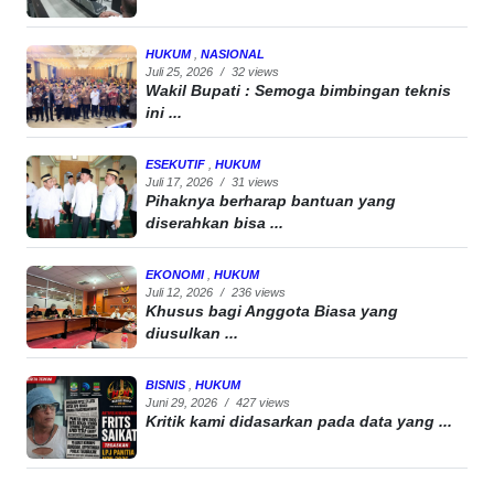
HUKUM
,
NASIONAL
Juli 25, 2026
/
32 views
Wakil Bupati : Semoga bimbingan teknis
ini ...
ESEKUTIF
,
HUKUM
Juli 17, 2026
/
31 views
Pihaknya berharap bantuan yang
diserahkan bisa ...
EKONOMI
,
HUKUM
Juli 12, 2026
/
236 views
Khusus bagi Anggota Biasa yang
diusulkan ...
BISNIS
,
HUKUM
Juni 29, 2026
/
427 views
Kritik kami didasarkan pada data yang ...