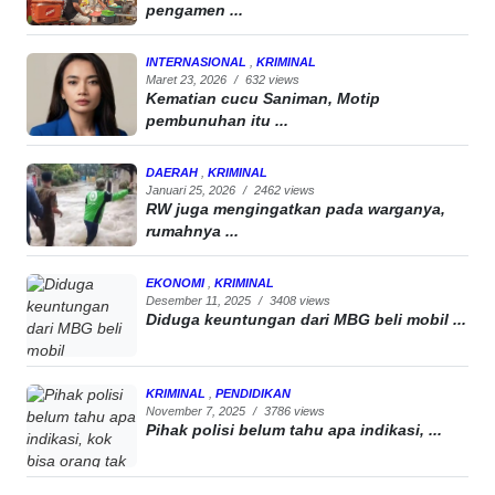
pengamen ...
INTERNASIONAL
,
KRIMINAL
Maret 23, 2026
/
632 views
Kematian cucu Saniman, Motip
pembunuhan itu ...
DAERAH
,
KRIMINAL
Januari 25, 2026
/
2462 views
RW juga mengingatkan pada warganya,
rumahnya ...
EKONOMI
,
KRIMINAL
Desember 11, 2025
/
3408 views
Diduga keuntungan dari MBG beli mobil ...
KRIMINAL
,
PENDIDIKAN
November 7, 2025
/
3786 views
Pihak polisi belum tahu apa indikasi, ...