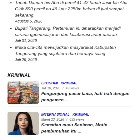
Tanah Daman bin Aba di percil 41-42 tanah Jasir bin Aba
Girik 890 percil no 46 luas 2250m belum di jual sampai
sekarang.
Agustus 5, 2026
Bupati Tangerang: Pertemuan ini diharapkan menjadi
sarana qpembelajaran dan kolaborasi antar daerah.
Juli 31, 2026
Maka cita-cita mewujudkan masyarakat Kabupaten
Tangerang yang sejahtera dan berdaya saing.
Juli 29, 2026
KRIMINAL
EKONOMI
,
KRIMINAL
Juli 18, 2026
/
49 views
Pengunjung pasar lama, hati-hati dengan
pengamen ...
INTERNASIONAL
,
KRIMINAL
Maret 23, 2026
/
635 views
Kematian cucu Saniman, Motip
pembunuhan itu ...