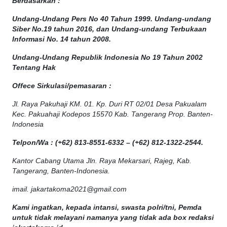
Berdasarkan :
Undang-Undang Pers No 40 Tahun 1999. Undang-undang
Siber No.19 tahun 2016, dan Undang-undang Terbukaan
Informasi No. 14 tahun 2008.
Undang-Undang Republik Indonesia No 19 Tahun 2002
Tentang Hak
Offece
Sirkulasi
/
pemasaran
:
Jl. Raya Pakuhaji KM. 01. Kp. Duri RT 02/01 Desa Pakualam
Kec. Pakuahaji Kodepos 15570 Kab. Tangerang Prop. Banten-
Indonesia
Telpon/Wa : (+62) 813-8551-6332 – (+62) 812-1322-2544.
Kantor Cabang Utama Jln. Raya Mekarsari, Rajeg, Kab.
Tangerang, Banten-Indonesia.
imail. jakartakoma2021@gmail.com
Kami ingatkan, kepada intansi, swasta polri/tni, Pemda
untuk tidak melayani namanya yang tidak ada box redaksi