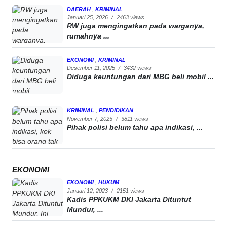
DAERAH
,
KRIMINAL
Januari 25, 2026
/
2463 views
RW juga mengingatkan pada warganya,
rumahnya ...
EKONOMI
,
KRIMINAL
Desember 11, 2025
/
3432 views
Diduga keuntungan dari MBG beli mobil ...
KRIMINAL
,
PENDIDIKAN
November 7, 2025
/
3811 views
Pihak polisi belum tahu apa indikasi, ...
EKONOMI
EKONOMI
,
HUKUM
Januari 12, 2023
/
2151 views
Kadis PPKUKM DKI Jakarta Dituntut
Mundur, ...