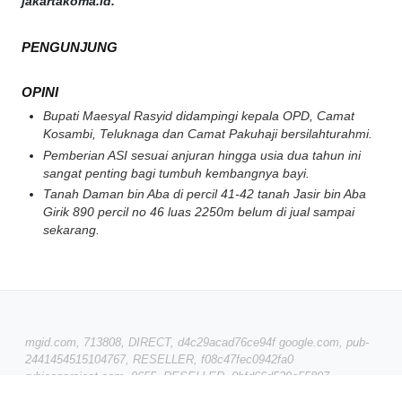
jakartakoma.id.
PENGUNJUNG
OPINI
Bupati Maesyal Rasyid didampingi kepala OPD, Camat
Kosambi, Teluknaga dan Camat Pakuhaji bersilahturahmi.
Pemberian ASI sesuai anjuran hingga usia dua tahun ini
sangat penting bagi tumbuh kembangnya bayi.
Tanah Daman bin Aba di percil 41-42 tanah Jasir bin Aba
Girik 890 percil no 46 luas 2250m belum di jual sampai
sekarang.
mgid.com, 713808, DIRECT, d4c29acad76ce94f google.com, pub-
2441454515104767, RESELLER, f08c47fec0942fa0
rubiconproject.com, 9655, RESELLER, 0bfd66d529a55807