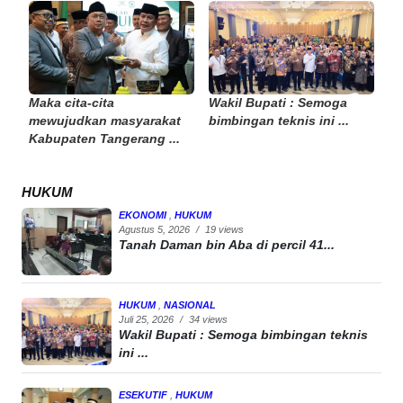
Maka cita-cita
Wakil Bupati : Semoga
mewujudkan masyarakat
bimbingan teknis ini ...
Kabupaten Tangerang ...
HUKUM
EKONOMI
,
HUKUM
Agustus 5, 2026
/
19 views
Tanah Daman bin Aba di percil 41...
HUKUM
,
NASIONAL
Juli 25, 2026
/
34 views
Wakil Bupati : Semoga bimbingan teknis
ini ...
ESEKUTIF
,
HUKUM