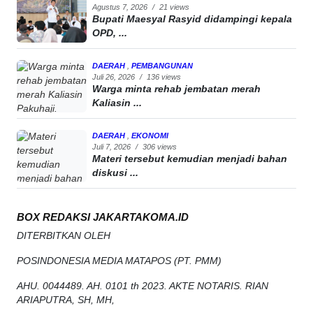
Agustus 7, 2026
/
21 views
Bupati Maesyal Rasyid didampingi kepala
OPD, ...
DAERAH
,
PEMBANGUNAN
Juli 26, 2026
/
136 views
Warga minta rehab jembatan merah
Kaliasin ...
DAERAH
,
EKONOMI
Juli 7, 2026
/
306 views
Materi tersebut kemudian menjadi bahan
diskusi ...
BOX REDAKSI JAKARTAKOMA.ID
DITERBITKAN OLEH
POSINDONESIA MEDIA MATAPOS (PT. PMM)
AHU. 0044489. AH. 0101 th 2023. AKTE NOTARIS. RIAN
ARIAPUTRA, SH, MH,