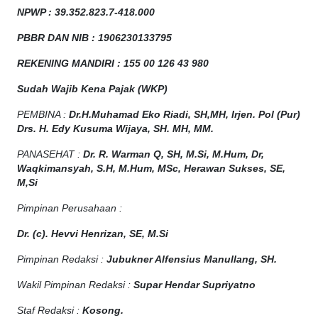
NPW
P
:
39.352.823.7-418.000
PBBR DAN NIB
:
1906230133795
REKENING MANDIRI : 155 00 126 43 980
Sudah Wajib Kena Pajak (WKP)
PEMBINA :
Dr.H.Muhamad
Eko
Riadi
, SH,MH
, Irjen. Pol (Pur)
Drs. H. Edy Kusuma Wijaya, SH. MH, MM
.
PANASEHAT :
Dr. R. Warman Q, SH, M.Si, M.Hum
,
Dr,
Waqkimansyah, S.H, M.Hum, MSc
,
Herawan Sukses, SE,
M,Si
Pimpinan Perusahaan :
Dr. (c). Hevvi Henrizan, SE, M.Si
Pimpinan Redaksi :
Jubukner Alfensius Manullang, SH.
Wakil Pimpinan Redaksi :
Supar Hendar Supriyatno
Staf Redaksi :
Kosong.