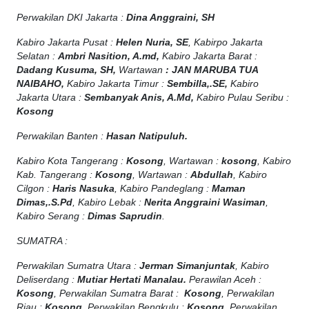
Perwakilan DKI Jakarta :
Dina Anggraini, SH
Kabiro Jakarta Pusat :
Helen Nuria, SE
, Kabirpo Jakarta
Selatan :
Ambri Nasition, A.md,
Kabiro Jakarta Barat :
Dadang Kusuma, SH,
Wartawan
:
J
AN MARUBA TUA
NAIBAHO,
Kabiro Jakarta Timur :
Sembilla,.SE,
Kabiro
Jakarta Utara :
Sembanyak Anis, A.Md,
Kabiro Pulau Seribu :
Kosong
Perwakilan Banten :
Hasan Natipuluh.
Kabiro Kota Tangerang :
Kosong
, Wartawan :
kosong
, Kabiro
Kab. Tangerang :
Kosong
, Wartawan :
Abdullah
, Kabiro
Cilgon :
Haris Nasuka
, Kabiro Pandeglang :
Maman
Dimas,.S.Pd
, Kabiro Lebak :
Nerita Anggraini Wasiman
,
Kabiro Serang :
Dimas Saprudin
.
SUMATRA :
Perwakilan Sumatra Utara :
Jerman Simanjuntak
, Kabiro
Deliserdang :
Mutiar Hertati Manalau.
Perawilan Aceh :
Kosong
, Perwakilan Sumatra Barat :
Kosong
, Perwakilan
Riau :
Kosong
, Perwakilan Bengkulu :
Kosong
, Perwakilan