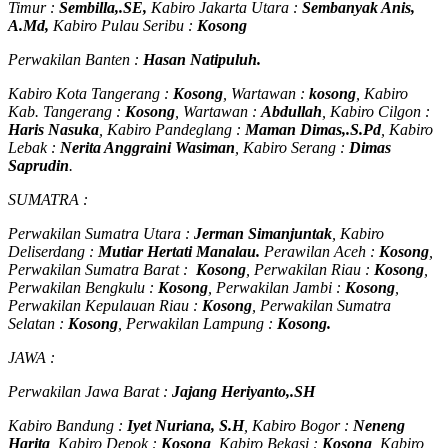
Timur :
Sembilla,.SE,
Kabiro Jakarta Utara :
Sembanyak Anis,
A.Md,
Kabiro Pulau Seribu :
Kosong
Perwakilan Banten :
Hasan Natipuluh.
Kabiro Kota Tangerang :
Kosong
, Wartawan :
kosong
, Kabiro
Kab. Tangerang :
Kosong
, Wartawan :
Abdullah
, Kabiro Cilgon :
Haris Nasuka
, Kabiro Pandeglang :
Maman Dimas,.S.Pd
, Kabiro
Lebak :
Nerita Anggraini Wasiman
, Kabiro Serang :
Dimas
Saprudin
.
SUMATRA :
Perwakilan Sumatra Utara :
Jerman Simanjuntak
, Kabiro
Deliserdang :
Mutiar Hertati Manalau.
Perawilan Aceh :
Kosong
,
Perwakilan Sumatra Barat :
Kosong
, Perwakilan Riau :
Kosong
,
Perwakilan Bengkulu :
Kosong
, Perwakilan Jambi :
Kosong
,
Perwakilan Kepulauan Riau :
Kosong
, Perwakilan Sumatra
Selatan :
Kosong
, Perwakilan Lampung :
Kosong.
JAWA :
Perwakilan Jawa Barat :
Jajang Heriyanto,.SH
Kabiro Bandung :
Iyet Nuriana, S.H
, Kabiro Bogor :
Neneng
Harita
, Kabiro Depok :
Kosong
, Kabiro Bekasi :
Kosong
, Kabiro