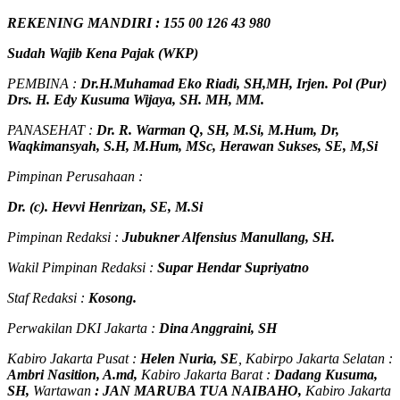
REKENING MANDIRI : 155 00 126 43 980
Sudah Wajib Kena Pajak (WKP)
PEMBINA :
Dr.H.Muhamad
Eko
Riadi
, SH,MH
, Irjen. Pol (Pur)
Drs. H. Edy Kusuma Wijaya, SH. MH, MM
.
PANASEHAT :
Dr. R. Warman Q, SH, M.Si, M.Hum
,
Dr,
Waqkimansyah, S.H, M.Hum, MSc
,
Herawan Sukses, SE, M,Si
Pimpinan Perusahaan :
Dr. (c). Hevvi Henrizan, SE, M.Si
Pimpinan Redaksi :
Jubukner Alfensius Manullang, SH.
Wakil Pimpinan Redaksi :
Supar Hendar Supriyatno
Staf Redaksi :
Kosong.
Perwakilan DKI Jakarta :
Dina Anggraini, SH
Kabiro Jakarta Pusat :
Helen Nuria, SE
, Kabirpo Jakarta Selatan :
Ambri Nasition, A.md,
Kabiro Jakarta Barat :
Dadang Kusuma,
SH,
Wartawan
:
J
AN MARUBA TUA
NAIBAHO,
Kabiro Jakarta