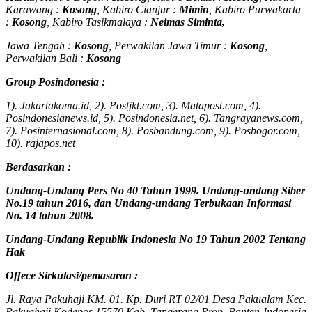
Karawang :
Kosong
, Kabiro Cianjur :
Mimin
, Kabiro Purwakarta
:
Kosong
, Kabiro Tasikmalaya :
Neimas Siminta,
Jawa Tengah :
Kosong
, Perwakilan Jawa Timur :
Kosong
,
Perwakilan Bali :
Kosong
Group Posindonesia :
1). Jakartakoma.id, 2). Postjkt.com, 3). Matapost.com, 4).
Posindonesianews.id, 5). Posindonesia.net, 6). Tangrayanews.com,
7). Posinternasional.com, 8). Posbandung.com, 9). Posbogor.com,
10). rajapos.net
Berdasarkan :
Undang-Undang Pers No 40 Tahun 1999. Undang-undang Siber
No.19 tahun 2016, dan Undang-undang Terbukaan Informasi
No. 14 tahun 2008.
Undang-Undang Republik Indonesia No 19 Tahun 2002 Tentang
Hak
Offece
Sirkulasi
/
pemasaran
:
Jl. Raya Pakuhaji KM. 01. Kp. Duri RT 02/01 Desa Pakualam Kec.
Pakuahaji Kodepos 15570 Kab. Tangerang Prop. Banten-Indonesia