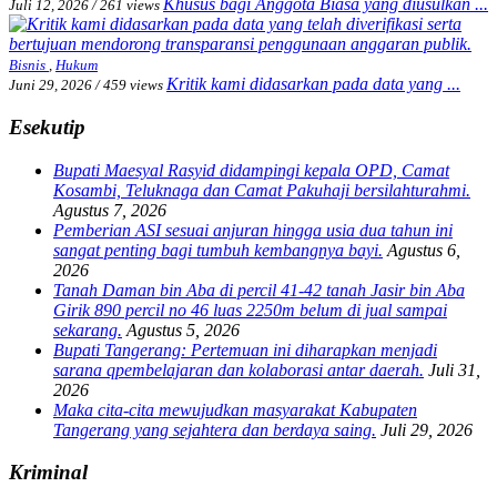
Khusus bagi Anggota Biasa yang diusulkan ...
Juli 12, 2026
/
261 views
Bisnis
,
Hukum
Kritik kami didasarkan pada data yang ...
Juni 29, 2026
/
459 views
Esekutip
Bupati Maesyal Rasyid didampingi kepala OPD, Camat
Kosambi, Teluknaga dan Camat Pakuhaji bersilahturahmi.
Agustus 7, 2026
Pemberian ASI sesuai anjuran hingga usia dua tahun ini
sangat penting bagi tumbuh kembangnya bayi.
Agustus 6,
2026
Tanah Daman bin Aba di percil 41-42 tanah Jasir bin Aba
Girik 890 percil no 46 luas 2250m belum di jual sampai
sekarang.
Agustus 5, 2026
Bupati Tangerang: Pertemuan ini diharapkan menjadi
sarana qpembelajaran dan kolaborasi antar daerah.
Juli 31,
2026
Maka cita-cita mewujudkan masyarakat Kabupaten
Tangerang yang sejahtera dan berdaya saing.
Juli 29, 2026
Kriminal