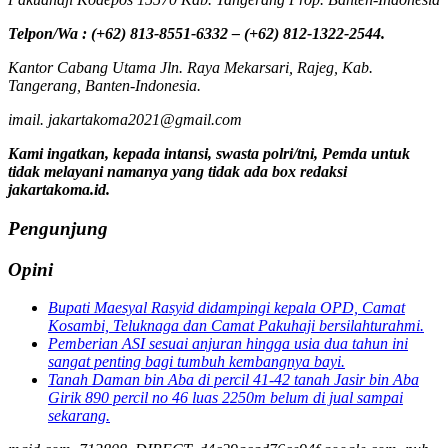
Telpon/Wa : (+62) 813-8551-6332 – (+62) 812-1322-2544.
Kantor Cabang Utama Jln. Raya Mekarsari, Rajeg, Kab.
Tangerang, Banten-Indonesia.
imail. jakartakoma2021@gmail.com
Kami ingatkan, kepada intansi, swasta polri/tni, Pemda untuk
tidak melayani namanya yang tidak ada box redaksi
jakartakoma.id.
Pengunjung
Opini
Bupati Maesyal Rasyid didampingi kepala OPD, Camat
Kosambi, Teluknaga dan Camat Pakuhaji bersilahturahmi.
Pemberian ASI sesuai anjuran hingga usia dua tahun ini
sangat penting bagi tumbuh kembangnya bayi.
Tanah Daman bin Aba di percil 41-42 tanah Jasir bin Aba
Girik 890 percil no 46 luas 2250m belum di jual sampai
sekarang.