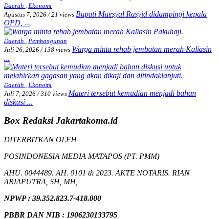
Daerah
,
Ekonomi
Bupati Maesyal Rasyid didampingi kepala
Agustus 7, 2026
/
21 views
OPD, ...
Daerah
,
Pembangunan
Warga minta rehab jembatan merah Kaliasin
Juli 26, 2026
/
138 views
...
Daerah
,
Ekonomi
Materi tersebut kemudian menjadi bahan
Juli 7, 2026
/
310 views
diskusi ...
Box Redaksi Jakartakoma.id
DITERBITKAN OLEH
POSINDONESIA MEDIA MATAPOS (PT. PMM)
AHU. 0044489. AH. 0101 th 2023. AKTE NOTARIS. RIAN
ARIAPUTRA, SH, MH,
NPW
P
:
39.352.823.7-418.000
PBBR DAN NIB
:
1906230133795