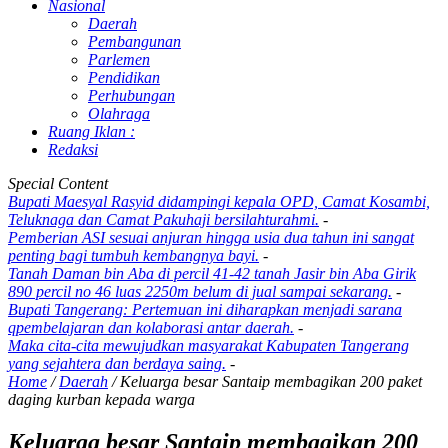
Nasional
Daerah
Pembangunan
Parlemen
Pendidikan
Perhubungan
Olahraga
Ruang Iklan :
Redaksi
Special Content
Bupati Maesyal Rasyid didampingi kepala OPD, Camat Kosambi,
Teluknaga dan Camat Pakuhaji bersilahturahmi.
-
Pemberian ASI sesuai anjuran hingga usia dua tahun ini sangat
penting bagi tumbuh kembangnya bayi.
-
Tanah Daman bin Aba di percil 41-42 tanah Jasir bin Aba Girik
890 percil no 46 luas 2250m belum di jual sampai sekarang.
-
Bupati Tangerang: Pertemuan ini diharapkan menjadi sarana
qpembelajaran dan kolaborasi antar daerah.
-
Maka cita-cita mewujudkan masyarakat Kabupaten Tangerang
yang sejahtera dan berdaya saing.
-
Home
/
Daerah
/
Keluarga besar Santaip membagikan 200 paket
daging kurban kepada warga
Keluarga besar Santaip membagikan 200