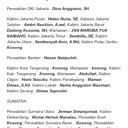
Perwakilan DKI Jakarta :
Dina Anggraini, SH
Kabiro Jakarta Pusat :
Helen Nuria, SE
, Kabirpo Jakarta
Selatan :
Ambri Nasition, A.md,
Kabiro Jakarta Barat :
Dadang Kusuma, SH,
Wartawan
:
J
AN MARUBA TUA
NAIBAHO,
Kabiro Jakarta Timur :
Sembilla,.SE,
Kabiro
Jakarta Utara :
Sembanyak Anis, A.Md,
Kabiro Pulau Seribu :
Kosong
Perwakilan Banten :
Hasan Natipuluh.
Kabiro Kota Tangerang :
Kosong
, Wartawan :
kosong
, Kabiro
Kab. Tangerang :
Kosong
, Wartawan :
Abdullah
, Kabiro
Cilgon :
Haris Nasuka
, Kabiro Pandeglang :
Maman
Dimas,.S.Pd
, Kabiro Lebak :
Nerita Anggraini Wasiman
,
Kabiro Serang :
Dimas Saprudin
.
SUMATRA :
Perwakilan Sumatra Utara :
Jerman Simanjuntak
, Kabiro
Deliserdang :
Mutiar Hertati Manalau.
Perawilan Aceh :
Kosong
, Perwakilan Sumatra Barat :
Kosong
, Perwakilan