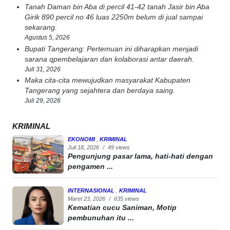
Tanah Daman bin Aba di percil 41-42 tanah Jasir bin Aba
Girik 890 percil no 46 luas 2250m belum di jual sampai
sekarang.
Agustus 5, 2026
Bupati Tangerang: Pertemuan ini diharapkan menjadi
sarana qpembelajaran dan kolaborasi antar daerah.
Juli 31, 2026
Maka cita-cita mewujudkan masyarakat Kabupaten
Tangerang yang sejahtera dan berdaya saing.
Juli 29, 2026
KRIMINAL
EKONOMI
,
KRIMINAL
Juli 18, 2026
/
49 views
Pengunjung pasar lama, hati-hati dengan
pengamen ...
INTERNASIONAL
,
KRIMINAL
Maret 23, 2026
/
635 views
Kematian cucu Saniman, Motip
pembunuhan itu ...