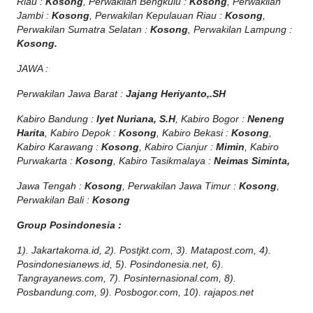
Riau :
Kosong
, Perwakilan Bengkulu :
Kosong
, Perwakilan
Jambi :
Kosong
, Perwakilan Kepulauan Riau :
Kosong
,
Perwakilan Sumatra Selatan :
Kosong
, Perwakilan Lampung :
Kosong.
JAWA :
Perwakilan Jawa Barat :
Jajang Heriyanto,.SH
Kabiro Bandung :
Iyet Nuriana, S.H
, Kabiro Bogor :
Neneng
Harita
, Kabiro Depok :
Kosong
, Kabiro Bekasi :
Kosong
,
Kabiro Karawang :
Kosong
, Kabiro Cianjur :
Mimin
, Kabiro
Purwakarta :
Kosong
, Kabiro Tasikmalaya :
Neimas Siminta,
Jawa Tengah :
Kosong
, Perwakilan Jawa Timur :
Kosong
,
Perwakilan Bali :
Kosong
Group Posindonesia :
1). Jakartakoma.id, 2). Postjkt.com, 3). Matapost.com, 4).
Posindonesianews.id, 5). Posindonesia.net, 6).
Tangrayanews.com, 7). Posinternasional.com, 8).
Posbandung.com, 9). Posbogor.com, 10). rajapos.net