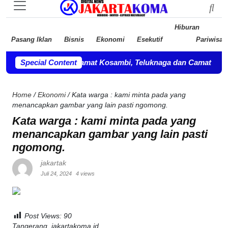
Hiburan
Pasang Iklan
Bisnis
Ekonomi
Esekutif
Pariwisat
epala OPD, Camat Kosambi, Teluknaga dan Camat Pakuhaji bersi
Special Content
Home
/
Ekonomi
/
Kata warga : kami minta pada yang
menancapkan gambar yang lain pasti ngomong.
Kata warga : kami minta pada yang
menancapkan gambar yang lain pasti
ngomong.
jakartak
Juli 24, 2024
4 views
Post Views:
90
Tangerang, jakartakoma.id