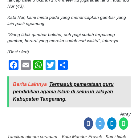
tancap baleho ukuran 2 x 4 meter itu juga tidak tahu”, tutur ibu
Nur (43).
Kata Nur, kami minta pada yang menancapkan gambar yang
lain pasti ngomong.
“Siang tidak gambar baleho, ooh pagi sudah terpasang
gambar, berarti yang mereka sudah curi waktu”, tuturnya.
(Desi / feri)
Facebook
Email
WhatsApp
Twitter
Share
Berita Lainnya
Termasuk pemerataan guru
pendidikan agama Islam di seluruh wilayah
Kabupaten Tangerang.
Array
Post
Tangkap oknum seragam
Kata Mandor Proyek : Kami tidak