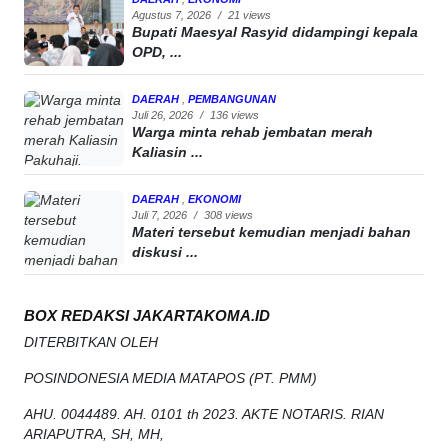
Agustus 7, 2026
/
21 views
Bupati Maesyal Rasyid didampingi kepala
OPD, ...
DAERAH
,
PEMBANGUNAN
Juli 26, 2026
/
136 views
Warga minta rehab jembatan merah
Kaliasin ...
DAERAH
,
EKONOMI
Juli 7, 2026
/
308 views
Materi tersebut kemudian menjadi bahan
diskusi ...
BOX REDAKSI JAKARTAKOMA.ID
DITERBITKAN OLEH
POSINDONESIA MEDIA MATAPOS (PT. PMM)
AHU. 0044489. AH. 0101 th 2023. AKTE NOTARIS. RIAN
ARIAPUTRA, SH, MH,