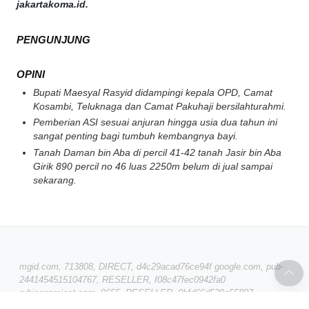
jakartakoma.id.
PENGUNJUNG
OPINI
Bupati Maesyal Rasyid didampingi kepala OPD, Camat
Kosambi, Teluknaga dan Camat Pakuhaji bersilahturahmi.
Pemberian ASI sesuai anjuran hingga usia dua tahun ini
sangat penting bagi tumbuh kembangnya bayi.
Tanah Daman bin Aba di percil 41-42 tanah Jasir bin Aba
Girik 890 percil no 46 luas 2250m belum di jual sampai
sekarang.
mgid.com, 713808, DIRECT, d4c29acad76ce94f google.com, pub-
2441454515104767, RESELLER, f08c47fec0942fa0
rubiconproject.com, 9655, RESELLER, 0bfd66d529a55807