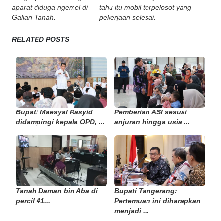
navigation
aparat diduga ngemel di
tahu itu mobil terpelosot yang
Galian Tanah.
pekerjaan selesai.
RELATED POSTS
Bupati Maesyal Rasyid
Pemberian ASI sesuai
didampingi kepala OPD, ...
anjuran hingga usia ...
Tanah Daman bin Aba di
Bupati Tangerang:
percil 41...
Pertemuan ini diharapkan
menjadi ...