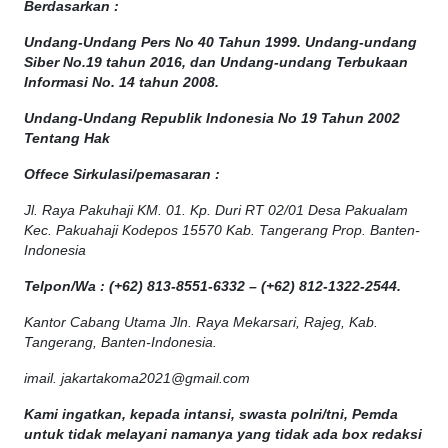
Berdasarkan :
Undang-Undang Pers No 40 Tahun 1999. Undang-undang
Siber No.19 tahun 2016, dan Undang-undang Terbukaan
Informasi No. 14 tahun 2008.
Undang-Undang Republik Indonesia No 19 Tahun 2002
Tentang Hak
Offece
Sirkulasi
/
pemasaran
:
Jl. Raya Pakuhaji KM. 01. Kp. Duri RT 02/01 Desa Pakualam
Kec. Pakuahaji Kodepos 15570 Kab. Tangerang Prop. Banten-
Indonesia
Telpon/Wa : (+62) 813-8551-6332 – (+62) 812-1322-2544.
Kantor Cabang Utama Jln. Raya Mekarsari, Rajeg, Kab.
Tangerang, Banten-Indonesia.
imail. jakartakoma2021@gmail.com
Kami ingatkan, kepada intansi, swasta polri/tni, Pemda
untuk tidak melayani namanya yang tidak ada box redaksi