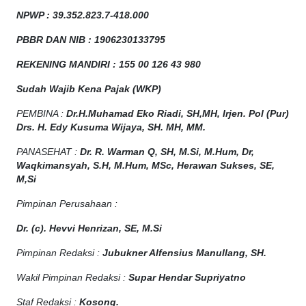
NPW
P
:
39.352.823.7-418.000
PBBR DAN NIB
:
1906230133795
REKENING MANDIRI : 155 00 126 43 980
Sudah Wajib Kena Pajak (WKP)
PEMBINA :
Dr.H.Muhamad
Eko
Riadi
, SH,MH
, Irjen. Pol (Pur)
Drs. H. Edy Kusuma Wijaya, SH. MH, MM
.
PANASEHAT :
Dr. R. Warman Q, SH, M.Si, M.Hum
,
Dr,
Waqkimansyah, S.H, M.Hum, MSc
,
Herawan Sukses, SE,
M,Si
Pimpinan Perusahaan :
Dr. (c). Hevvi Henrizan, SE, M.Si
Pimpinan Redaksi :
Jubukner Alfensius Manullang, SH.
Wakil Pimpinan Redaksi :
Supar Hendar Supriyatno
Staf Redaksi :
Kosong.