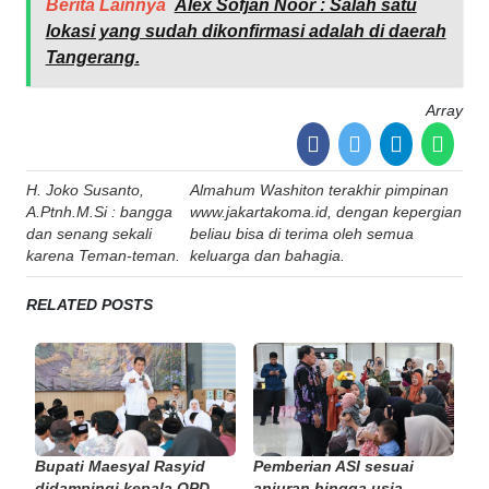
Berita Lainnya
Alex Sofjan Noor : Salah satu
lokasi yang sudah dikonfirmasi adalah di daerah
Tangerang.
Array
Post
H. Joko Susanto,
Almahum Washiton terakhir pimpinan
navigation
A.Ptnh.M.Si : bangga
www.jakartakoma.id, dengan kepergian
dan senang sekali
beliau bisa di terima oleh semua
karena Teman-teman.
keluarga dan bahagia.
RELATED POSTS
Bupati Maesyal Rasyid
Pemberian ASI sesuai
didampingi kepala OPD, ...
anjuran hingga usia ...