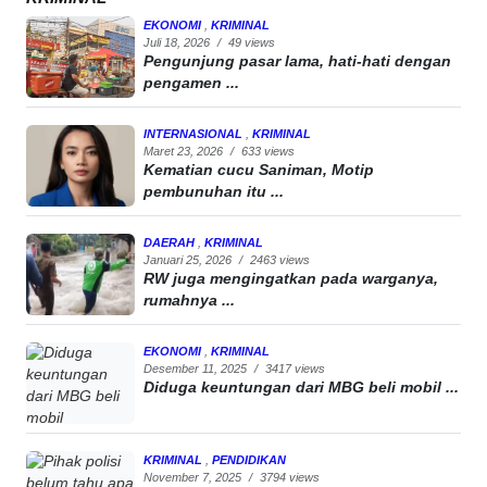
EKONOMI
,
KRIMINAL
Juli 18, 2026
/
49 views
Pengunjung pasar lama, hati-hati dengan
pengamen ...
INTERNASIONAL
,
KRIMINAL
Maret 23, 2026
/
633 views
Kematian cucu Saniman, Motip
pembunuhan itu ...
DAERAH
,
KRIMINAL
Januari 25, 2026
/
2463 views
RW juga mengingatkan pada warganya,
rumahnya ...
EKONOMI
,
KRIMINAL
Desember 11, 2025
/
3417 views
Diduga keuntungan dari MBG beli mobil ...
KRIMINAL
,
PENDIDIKAN
November 7, 2025
/
3794 views