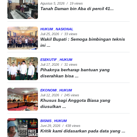
Agustus 5, 2026
/
19 views
Tanah Daman bin Aba di percil 41...
HUKUM
,
NASIONAL
Juli 25, 2026
/
33 views
Wakil Bupati : Semoga bimbingan teknis
ini ...
ESEKUTIF
,
HUKUM
Juli 17, 2026
/
31 views
Pihaknya berharap bantuan yang
diserahkan bisa ...
EKONOMI
,
HUKUM
Juli 12, 2026
/
245 views
Khusus bagi Anggota Biasa yang
diusulkan ...
BISNIS
,
HUKUM
Juni 29, 2026
/
438 views
Kritik kami didasarkan pada data yang ...