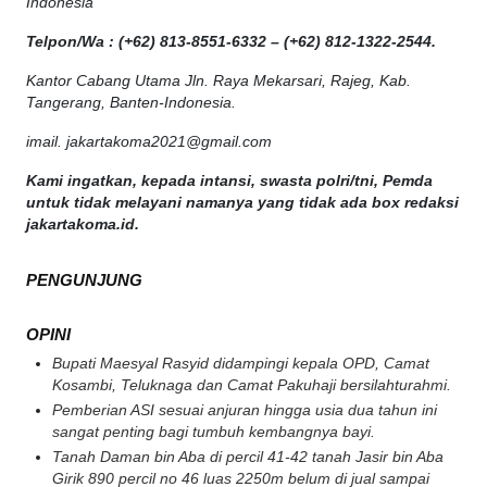
Indonesia
Telpon/Wa : (+62) 813-8551-6332 – (+62) 812-1322-2544.
Kantor Cabang Utama Jln. Raya Mekarsari, Rajeg, Kab.
Tangerang, Banten-Indonesia.
imail. jakartakoma2021@gmail.com
Kami ingatkan, kepada intansi, swasta polri/tni, Pemda
untuk tidak melayani namanya yang tidak ada box redaksi
jakartakoma.id.
PENGUNJUNG
OPINI
Bupati Maesyal Rasyid didampingi kepala OPD, Camat
Kosambi, Teluknaga dan Camat Pakuhaji bersilahturahmi.
Pemberian ASI sesuai anjuran hingga usia dua tahun ini
sangat penting bagi tumbuh kembangnya bayi.
Tanah Daman bin Aba di percil 41-42 tanah Jasir bin Aba
Girik 890 percil no 46 luas 2250m belum di jual sampai