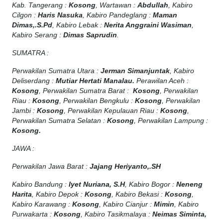
Kab. Tangerang :
Kosong
, Wartawan :
Abdullah
, Kabiro
Cilgon :
Haris Nasuka
, Kabiro Pandeglang :
Maman
Dimas,.S.Pd
, Kabiro Lebak :
Nerita Anggraini Wasiman
,
Kabiro Serang :
Dimas Saprudin
.
SUMATRA :
Perwakilan Sumatra Utara :
Jerman Simanjuntak
, Kabiro
Deliserdang :
Mutiar Hertati Manalau.
Perawilan Aceh :
Kosong
, Perwakilan Sumatra Barat :
Kosong
, Perwakilan
Riau :
Kosong
, Perwakilan Bengkulu :
Kosong
, Perwakilan
Jambi :
Kosong
, Perwakilan Kepulauan Riau :
Kosong
,
Perwakilan Sumatra Selatan :
Kosong
, Perwakilan Lampung :
Kosong.
JAWA :
Perwakilan Jawa Barat :
Jajang Heriyanto,.SH
Kabiro Bandung :
Iyet Nuriana, S.H
, Kabiro Bogor :
Neneng
Harita
, Kabiro Depok :
Kosong
, Kabiro Bekasi :
Kosong
,
Kabiro Karawang :
Kosong
, Kabiro Cianjur :
Mimin
, Kabiro
Purwakarta :
Kosong
, Kabiro Tasikmalaya :
Neimas Siminta,