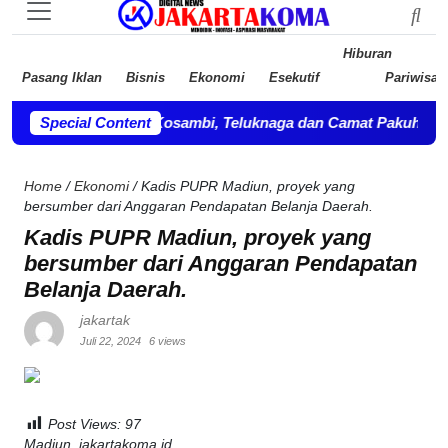
Hiburan
Pasang Iklan
Bisnis
Ekonomi
Esekutif
Pariwisat
PD, Camat Kosambi, Teluknaga dan Camat Pakuhaji bersilahtur
Special Content
Home
/
Ekonomi
/
Kadis PUPR Madiun, proyek yang
bersumber dari Anggaran Pendapatan Belanja Daerah.
Kadis PUPR Madiun, proyek yang
bersumber dari Anggaran Pendapatan
Belanja Daerah.
jakartak
Juli 22, 2024
6 views
Post Views:
97
Madiun, jakartakoma.id