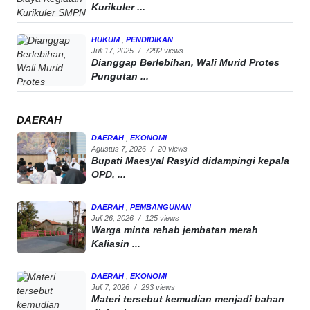
Kurikuler ...
HUKUM
,
PENDIDIKAN
Juli 17, 2025
/
7292 views
Dianggap Berlebihan, Wali Murid Protes
Pungutan ...
DAERAH
DAERAH
,
EKONOMI
Agustus 7, 2026
/
20 views
Bupati Maesyal Rasyid didampingi kepala
OPD, ...
DAERAH
,
PEMBANGUNAN
Juli 26, 2026
/
125 views
Warga minta rehab jembatan merah
Kaliasin ...
DAERAH
,
EKONOMI
Juli 7, 2026
/
293 views
Materi tersebut kemudian menjadi bahan