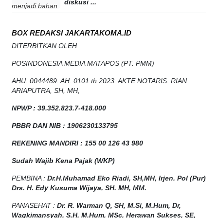
diskusi ...
BOX REDAKSI JAKARTAKOMA.ID
DITERBITKAN OLEH
POSINDONESIA MEDIA MATAPOS (PT. PMM)
AHU. 0044489. AH. 0101 th 2023. AKTE NOTARIS. RIAN
ARIAPUTRA, SH, MH,
NPW
P
:
39.352.823.7-418.000
PBBR DAN NIB
:
1906230133795
REKENING MANDIRI : 155 00 126 43 980
Sudah Wajib Kena Pajak (WKP)
PEMBINA :
Dr.H.Muhamad
Eko
Riadi
, SH,MH
, Irjen. Pol (Pur)
Drs. H. Edy Kusuma Wijaya, SH. MH, MM
.
PANASEHAT :
Dr. R. Warman Q, SH, M.Si, M.Hum
,
Dr,
Waqkimansyah, S.H, M.Hum, MSc
,
Herawan Sukses, SE,