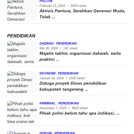
POLITIK
Februari 15, 2025
/
5929 views
Aktivis Pantura, Serahkan Generasi Muda,
Tolak ...
PENDIDIKAN
DAERAH
,
PENDIDIKAN
Mei 30, 2026
/
141 views
Majelis taklim, organisasi dakwah, serta
praktisi ...
EKONOMI
,
PENDIDIKAN
Januari 16, 2026
/
1930 views
Diduga proyek Dinas pendidikan
kabupateh tangerang ...
KRIMINAL
,
PENDIDIKAN
November 7, 2025
/
3820 views
Pihak polisi belum tahu apa indikasi, ...
HUKUM
,
PENDIDIKAN