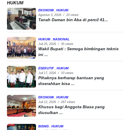
HUKUM
EKONOMI
,
HUKUM
Agustus 5, 2026
/
20 views
Tanah Daman bin Aba di percil 41...
HUKUM
,
NASIONAL
Juli 25, 2026
/
35 views
Wakil Bupati : Semoga bimbingan teknis
ini ...
ESEKUTIF
,
HUKUM
Juli 17, 2026
/
33 views
Pihaknya berharap bantuan yang
diserahkan bisa ...
EKONOMI
,
HUKUM
Juli 12, 2026
/
267 views
Khusus bagi Anggota Biasa yang
diusulkan ...
BISNIS
,
HUKUM