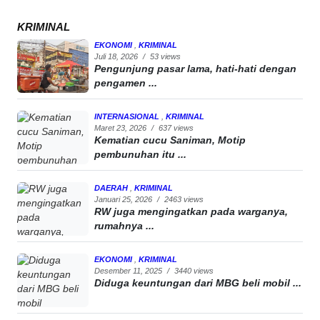
KRIMINAL
EKONOMI
,
KRIMINAL
Juli 18, 2026
/
53 views
Pengunjung pasar lama, hati-hati dengan
pengamen ...
INTERNASIONAL
,
KRIMINAL
Maret 23, 2026
/
637 views
Kematian cucu Saniman, Motip
pembunuhan itu ...
DAERAH
,
KRIMINAL
Januari 25, 2026
/
2463 views
RW juga mengingatkan pada warganya,
rumahnya ...
EKONOMI
,
KRIMINAL
Desember 11, 2025
/
3440 views
Diduga keuntungan dari MBG beli mobil ...