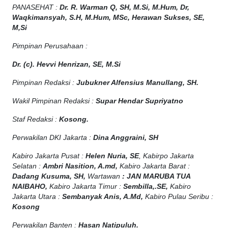
PANASEHAT :
Dr. R. Warman Q, SH, M.Si, M.Hum
,
Dr,
Waqkimansyah, S.H, M.Hum, MSc
,
Herawan Sukses, SE,
M,Si
Pimpinan Perusahaan :
Dr. (c). Hevvi Henrizan, SE, M.Si
Pimpinan Redaksi :
Jubukner Alfensius Manullang, SH.
Wakil Pimpinan Redaksi :
Supar Hendar Supriyatno
Staf Redaksi :
Kosong.
Perwakilan DKI Jakarta :
Dina Anggraini, SH
Kabiro Jakarta Pusat :
Helen Nuria, SE
, Kabirpo Jakarta
Selatan :
Ambri Nasition, A.md,
Kabiro Jakarta Barat :
Dadang Kusuma, SH,
Wartawan
:
J
AN MARUBA TUA
NAIBAHO,
Kabiro Jakarta Timur :
Sembilla,.SE,
Kabiro
Jakarta Utara :
Sembanyak Anis, A.Md,
Kabiro Pulau Seribu :
Kosong
Perwakilan Banten :
Hasan Natipuluh.