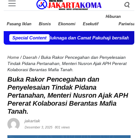
Hiburan
Pasang Iklan
Bisnis
Ekonomi
Esekutif
Pariwisat
osambi, Teluknaga dan Camat Pakuhaji bersilahturahmi.
Special Content
-
Pembe
Home
/
Daerah
/
Buka Rakor Pencegahan dan Penyelesaian
Tindak Pidana Pertanahan, Menteri Nusron Ajak APH Pererat
Kolaborasi Berantas Mafia Tanah.
Buka Rakor Pencegahan dan
Penyelesaian Tindak Pidana
Pertanahan, Menteri Nusron Ajak APH
Pererat Kolaborasi Berantas Mafia
Tanah.
jakartak
Desember 3, 2025
801 views