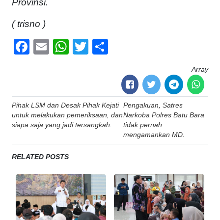
Provinsi.
( trisno )
Facebook
Email
WhatsApp
Twitter
Share
Array
Post
Pihak LSM dan Desak Pihak Kejati
Pengakuan, Satres
navigation
untuk melakukan pemeriksaan, dan
Narkoba Polres Batu Bara
siapa saja yang jadi tersangkah.
tidak pernah
mengamankan MD.
RELATED POSTS