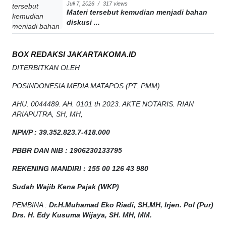
Juli 7, 2026
/
317 views
Materi tersebut kemudian menjadi bahan
diskusi ...
BOX REDAKSI JAKARTAKOMA.ID
DITERBITKAN OLEH
POSINDONESIA MEDIA MATAPOS (PT. PMM)
AHU. 0044489. AH. 0101 th 2023. AKTE NOTARIS. RIAN
ARIAPUTRA, SH, MH,
NPW
P
:
39.352.823.7-418.000
PBBR DAN NIB
:
1906230133795
REKENING MANDIRI : 155 00 126 43 980
Sudah Wajib Kena Pajak (WKP)
PEMBINA :
Dr.H.Muhamad
Eko
Riadi
, SH,MH
, Irjen. Pol (Pur)
Drs. H. Edy Kusuma Wijaya, SH. MH, MM
.