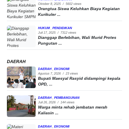
Oktober 8, 2025
/
5602 views
Orangtua Siswa Keluhkan Biaya Kegiatan
Kurikuler ...
HUKUM
,
PENDIDIKAN
Juli 17, 2025
/
7312 views
Dianggap Berlebihan, Wali Murid Protes
Pungutan ...
DAERAH
DAERAH
,
EKONOMI
Agustus 7, 2026
/
23 views
Bupati Maesyal Rasyid didampingi kepala
OPD, ...
DAERAH
,
PEMBANGUNAN
Juli 26, 2026
/
144 views
Warga minta rehab jembatan merah
Kaliasin ...
DAERAH
,
EKONOMI