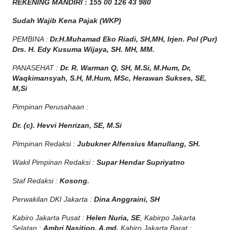
REKENING MANDIRI : 155 00 126 43 980
Sudah Wajib Kena Pajak (WKP)
PEMBINA :
Dr.H.Muhamad
Eko
Riadi
, SH,MH
, Irjen. Pol (Pur)
Drs. H. Edy Kusuma Wijaya, SH. MH, MM
.
PANASEHAT :
Dr. R. Warman Q, SH, M.Si, M.Hum
,
Dr,
Waqkimansyah, S.H, M.Hum, MSc
,
Herawan Sukses, SE,
M,Si
Pimpinan Perusahaan :
Dr. (c). Hevvi Henrizan, SE, M.Si
Pimpinan Redaksi :
Jubukner Alfensius Manullang, SH.
Wakil Pimpinan Redaksi :
Supar Hendar Supriyatno
Staf Redaksi :
Kosong.
Perwakilan DKI Jakarta :
Dina Anggraini, SH
Kabiro Jakarta Pusat :
Helen Nuria, SE
, Kabirpo Jakarta
Selatan :
Ambri Nasition, A.md,
Kabiro Jakarta Barat :