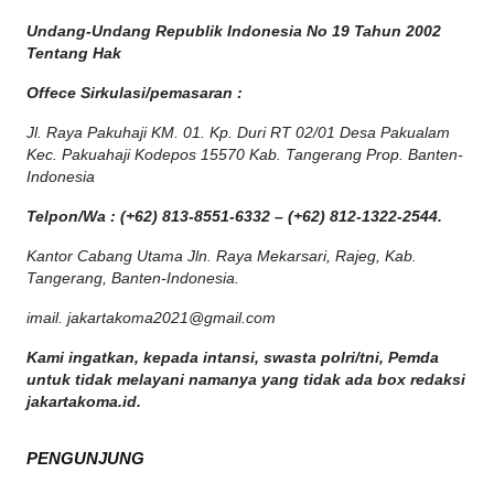
Undang-Undang Republik Indonesia No 19 Tahun 2002
Tentang Hak
Offece
Sirkulasi
/
pemasaran
:
Jl. Raya Pakuhaji KM. 01. Kp. Duri RT 02/01 Desa Pakualam
Kec. Pakuahaji Kodepos 15570 Kab. Tangerang Prop. Banten-
Indonesia
Telpon/Wa : (+62) 813-8551-6332 – (+62) 812-1322-2544.
Kantor Cabang Utama Jln. Raya Mekarsari, Rajeg, Kab.
Tangerang, Banten-Indonesia.
imail. jakartakoma2021@gmail.com
Kami ingatkan, kepada intansi, swasta polri/tni, Pemda
untuk tidak melayani namanya yang tidak ada box redaksi
jakartakoma.id.
PENGUNJUNG