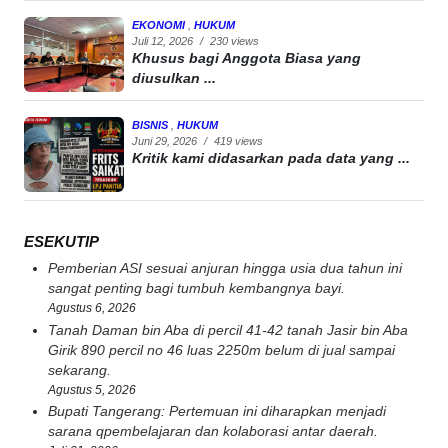
EKONOMI
,
HUKUM
Juli 12, 2026
/
230 views
Khusus bagi Anggota Biasa yang
diusulkan ...
BISNIS
,
HUKUM
Juni 29, 2026
/
419 views
Kritik kami didasarkan pada data yang ...
ESEKUTIP
Pemberian ASI sesuai anjuran hingga usia dua tahun ini
sangat penting bagi tumbuh kembangnya bayi.
Agustus 6, 2026
Tanah Daman bin Aba di percil 41-42 tanah Jasir bin Aba
Girik 890 percil no 46 luas 2250m belum di jual sampai
sekarang.
Agustus 5, 2026
Bupati Tangerang: Pertemuan ini diharapkan menjadi
sarana qpembelajaran dan kolaborasi antar daerah.