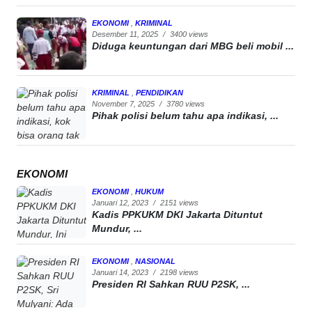
EKONOMI
,
KRIMINAL
Desember 11, 2025
/
3400 views
Diduga keuntungan dari MBG beli mobil ...
KRIMINAL
,
PENDIDIKAN
November 7, 2025
/
3780 views
Pihak polisi belum tahu apa indikasi, ...
EKONOMI
EKONOMI
,
HUKUM
Januari 12, 2023
/
2151 views
Kadis PPKUKM DKI Jakarta Dituntut
Mundur, ...
EKONOMI
,
NASIONAL
Januari 14, 2023
/
2198 views
Presiden RI Sahkan RUU P2SK, ...