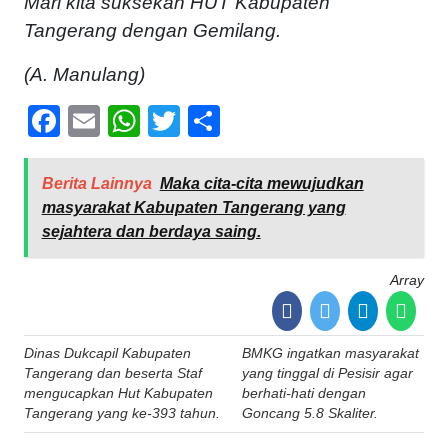
Mari kita suksekan HUT Kabupaten
Tangerang dengan Gemilang.
(A. Manulang)
Facebook
Email
WhatsApp
Twitter
Share
Berita Lainnya
Maka cita-cita mewujudkan
masyarakat Kabupaten Tangerang yang
sejahtera dan berdaya saing.
Array
Post
Dinas Dukcapil Kabupaten
BMKG ingatkan masyarakat
navigation
Tangerang dan beserta Staf
yang tinggal di Pesisir agar
mengucapkan Hut Kabupaten
berhati-hati dengan
Tangerang yang ke-393 tahun.
Goncang 5.8 Skaliter.