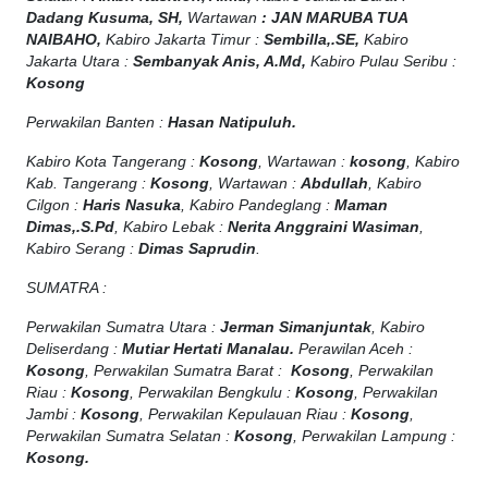
Dadang Kusuma, SH,
Wartawan
:
J
AN MARUBA TUA
NAIBAHO,
Kabiro Jakarta Timur :
Sembilla,.SE,
Kabiro
Jakarta Utara :
Sembanyak Anis, A.Md,
Kabiro Pulau Seribu :
Kosong
Perwakilan Banten :
Hasan Natipuluh.
Kabiro Kota Tangerang :
Kosong
, Wartawan :
kosong
, Kabiro
Kab. Tangerang :
Kosong
, Wartawan :
Abdullah
, Kabiro
Cilgon :
Haris Nasuka
, Kabiro Pandeglang :
Maman
Dimas,.S.Pd
, Kabiro Lebak :
Nerita Anggraini Wasiman
,
Kabiro Serang :
Dimas Saprudin
.
SUMATRA :
Perwakilan Sumatra Utara :
Jerman Simanjuntak
, Kabiro
Deliserdang :
Mutiar Hertati Manalau.
Perawilan Aceh :
Kosong
, Perwakilan Sumatra Barat :
Kosong
, Perwakilan
Riau :
Kosong
, Perwakilan Bengkulu :
Kosong
, Perwakilan
Jambi :
Kosong
, Perwakilan Kepulauan Riau :
Kosong
,
Perwakilan Sumatra Selatan :
Kosong
, Perwakilan Lampung :
Kosong.