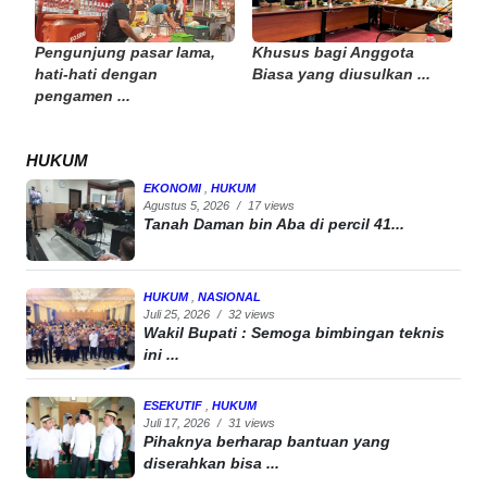
Pengunjung pasar lama,
Khusus bagi Anggota
hati-hati dengan
Biasa yang diusulkan ...
pengamen ...
HUKUM
EKONOMI
,
HUKUM
Agustus 5, 2026
/
17 views
Tanah Daman bin Aba di percil 41...
HUKUM
,
NASIONAL
Juli 25, 2026
/
32 views
Wakil Bupati : Semoga bimbingan teknis
ini ...
ESEKUTIF
,
HUKUM
Juli 17, 2026
/
31 views
Pihaknya berharap bantuan yang
diserahkan bisa ...