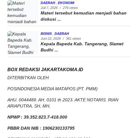
DAERAH
,
EKONOMI
Juli 7, 2026
/
276 views
Materi tersebut kemudian menjadi bahan
diskusi ...
BISNIS
,
DAERAH
Juni 22, 2026
/
361 views
Kepala Bapeda Kab. Tangerang, Slamet
Budhi ...
BOX REDAKSI JAKARTAKOMA.ID
DITERBITKAN OLEH
POSINDONESIA MEDIA MATAPOS (PT. PMM)
AHU. 0044489. AH. 0101 th 2023. AKTE NOTARIS. RIAN
ARIAPUTRA, SH, MH,
NPW
P
:
39.352.823.7-418.000
PBBR DAN NIB
:
1906230133795