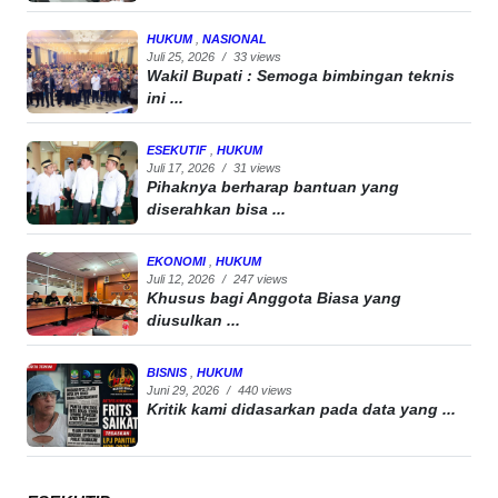
HUKUM
,
NASIONAL
Juli 25, 2026
/
33 views
Wakil Bupati : Semoga bimbingan teknis
ini ...
ESEKUTIF
,
HUKUM
Juli 17, 2026
/
31 views
Pihaknya berharap bantuan yang
diserahkan bisa ...
EKONOMI
,
HUKUM
Juli 12, 2026
/
247 views
Khusus bagi Anggota Biasa yang
diusulkan ...
BISNIS
,
HUKUM
Juni 29, 2026
/
440 views
Kritik kami didasarkan pada data yang ...