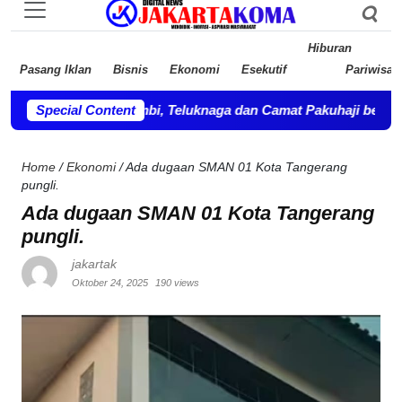
Hiburan
Pasang Iklan
Bisnis
Ekonomi
Esekutif
Pariwisat
Camat Kosambi, Teluknaga dan Camat Pakuhaji bersilahturahmi.
Special Content
Home
/
Ekonomi
/
Ada dugaan SMAN 01 Kota Tangerang
pungli.
Ada dugaan SMAN 01 Kota Tangerang
pungli.
jakartak
Oktober 24, 2025
190 views