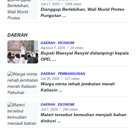
Juli 17, 2025
/
7294 views
Dianggap Berlebihan, Wali Murid Protes
Pungutan ...
DAERAH
DAERAH
,
EKONOMI
Agustus 7, 2026
/
20 views
Bupati Maesyal Rasyid didampingi kepala
OPD, ...
DAERAH
,
PEMBANGUNAN
Juli 26, 2026
/
127 views
Warga minta rehab jembatan merah
Kaliasin ...
DAERAH
,
EKONOMI
Juli 7, 2026
/
296 views
Materi tersebut kemudian menjadi bahan
diskusi ...