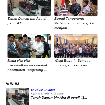
Tanah Daman bin Aba di
Bupati Tangerang:
percil 41...
Pertemuan ini diharapkan
menjadi ...
Maka cita-cita
Wakil Bupati : Semoga
mewujudkan masyarakat
bimbingan teknis ini ...
Kabupaten Tangerang ...
HUKUM
EKONOMI
,
HUKUM
Agustus 5, 2026
/
19 views
Tanah Daman bin Aba di percil 41...