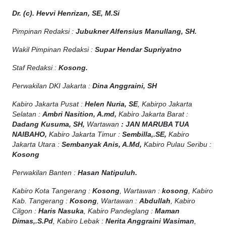
Dr. (c). Hevvi Henrizan, SE, M.Si
Pimpinan Redaksi :
Jubukner Alfensius Manullang, SH.
Wakil Pimpinan Redaksi :
Supar Hendar Supriyatno
Staf Redaksi :
Kosong.
Perwakilan DKI Jakarta :
Dina Anggraini, SH
Kabiro Jakarta Pusat :
Helen Nuria, SE
, Kabirpo Jakarta
Selatan :
Ambri Nasition, A.md,
Kabiro Jakarta Barat :
Dadang Kusuma, SH,
Wartawan
:
J
AN MARUBA TUA
NAIBAHO,
Kabiro Jakarta Timur :
Sembilla,.SE,
Kabiro
Jakarta Utara :
Sembanyak Anis, A.Md,
Kabiro Pulau Seribu :
Kosong
Perwakilan Banten :
Hasan Natipuluh.
Kabiro Kota Tangerang :
Kosong
, Wartawan :
kosong
, Kabiro
Kab. Tangerang :
Kosong
, Wartawan :
Abdullah
, Kabiro
Cilgon :
Haris Nasuka
, Kabiro Pandeglang :
Maman
Dimas,.S.Pd
, Kabiro Lebak :
Nerita Anggraini Wasiman
,