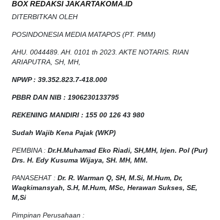
BOX REDAKSI JAKARTAKOMA.ID
DITERBITKAN OLEH
POSINDONESIA MEDIA MATAPOS (PT. PMM)
AHU. 0044489. AH. 0101 th 2023. AKTE NOTARIS. RIAN
ARIAPUTRA, SH, MH,
NPW
P
:
39.352.823.7-418.000
PBBR DAN NIB
:
1906230133795
REKENING MANDIRI : 155 00 126 43 980
Sudah Wajib Kena Pajak (WKP)
PEMBINA :
Dr.H.Muhamad
Eko
Riadi
, SH,MH
, Irjen. Pol (Pur)
Drs. H. Edy Kusuma Wijaya, SH. MH, MM
.
PANASEHAT :
Dr. R. Warman Q, SH, M.Si, M.Hum
,
Dr,
Waqkimansyah, S.H, M.Hum, MSc
,
Herawan Sukses, SE,
M,Si
Pimpinan Perusahaan :