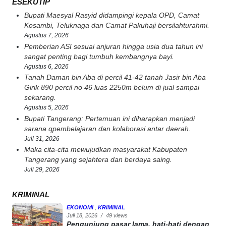
ESEKUTIP
Bupati Maesyal Rasyid didampingi kepala OPD, Camat
Kosambi, Teluknaga dan Camat Pakuhaji bersilahturahmi.
Agustus 7, 2026
Pemberian ASI sesuai anjuran hingga usia dua tahun ini
sangat penting bagi tumbuh kembangnya bayi.
Agustus 6, 2026
Tanah Daman bin Aba di percil 41-42 tanah Jasir bin Aba
Girik 890 percil no 46 luas 2250m belum di jual sampai
sekarang.
Agustus 5, 2026
Bupati Tangerang: Pertemuan ini diharapkan menjadi
sarana qpembelajaran dan kolaborasi antar daerah.
Juli 31, 2026
Maka cita-cita mewujudkan masyarakat Kabupaten
Tangerang yang sejahtera dan berdaya saing.
Juli 29, 2026
KRIMINAL
EKONOMI
,
KRIMINAL
Juli 18, 2026
/
49 views
Pengunjung pasar lama, hati-hati dengan