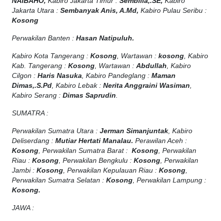
NAIBAHO,
Kabiro Jakarta Timur :
Sembilla,.SE,
Kabiro
Jakarta Utara :
Sembanyak Anis, A.Md,
Kabiro Pulau Seribu :
Kosong
Perwakilan Banten :
Hasan Natipuluh.
Kabiro Kota Tangerang :
Kosong
, Wartawan :
kosong
, Kabiro
Kab. Tangerang :
Kosong
, Wartawan :
Abdullah
, Kabiro
Cilgon :
Haris Nasuka
, Kabiro Pandeglang :
Maman
Dimas,.S.Pd
, Kabiro Lebak :
Nerita Anggraini Wasiman
,
Kabiro Serang :
Dimas Saprudin
.
SUMATRA :
Perwakilan Sumatra Utara :
Jerman Simanjuntak
, Kabiro
Deliserdang :
Mutiar Hertati Manalau.
Perawilan Aceh :
Kosong
, Perwakilan Sumatra Barat :
Kosong
, Perwakilan
Riau :
Kosong
, Perwakilan Bengkulu :
Kosong
, Perwakilan
Jambi :
Kosong
, Perwakilan Kepulauan Riau :
Kosong
,
Perwakilan Sumatra Selatan :
Kosong
, Perwakilan Lampung :
Kosong.
JAWA :