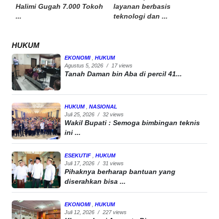
Halimi Gugah 7.000 Tokoh
layanan berbasis
...
teknologi dan ...
HUKUM
EKONOMI
,
HUKUM
Agustus 5, 2026
/
17 views
Tanah Daman bin Aba di percil 41...
HUKUM
,
NASIONAL
Juli 25, 2026
/
32 views
Wakil Bupati : Semoga bimbingan teknis
ini ...
ESEKUTIF
,
HUKUM
Juli 17, 2026
/
31 views
Pihaknya berharap bantuan yang
diserahkan bisa ...
EKONOMI
,
HUKUM
Juli 12, 2026
/
227 views