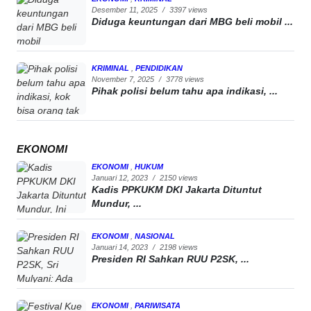
Desember 11, 2025
/
3397 views
Diduga keuntungan dari MBG beli mobil ...
KRIMINAL
,
PENDIDIKAN
November 7, 2025
/
3778 views
Pihak polisi belum tahu apa indikasi, ...
EKONOMI
EKONOMI
,
HUKUM
Januari 12, 2023
/
2150 views
Kadis PPKUKM DKI Jakarta Dituntut
Mundur, ...
EKONOMI
,
NASIONAL
Januari 14, 2023
/
2198 views
Presiden RI Sahkan RUU P2SK, ...
EKONOMI
,
PARIWISATA