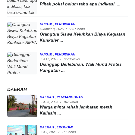
Pihak polisi belum tahu apa indikasi, ...
HUKUM
,
PENDIDIKAN
Oktober 8, 2025
/
5567 views
Orangtua Siswa Keluhkan Biaya Kegiatan
Kurikuler ...
HUKUM
,
PENDIDIKAN
Juli 17, 2025
/
7270 views
Dianggap Berlebihan, Wali Murid Protes
Pungutan ...
DAERAH
DAERAH
,
PEMBANGUNAN
Juli 26, 2026
/
107 views
Warga minta rehab jembatan merah
Kaliasin ...
DAERAH
,
EKONOMI
Juli 7, 2026
/
271 views