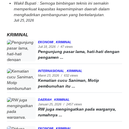
Wakil Bupati : Semoga bimbingan teknis ini semakin
memperkuat kapasitas kepemimpinan daerah dalam
menghadirkan pembangunan yang berkelanjutan.
Juli 25, 2026
KRIMINAL
EKONOMI
,
KRIMINAL
Juli 18, 2026
/
47 views
Pengunjung pasar lama, hati-hati dengan
pengamen ...
INTERNASIONAL
,
KRIMINAL
Maret 23, 2026
/
632 views
Kematian cucu Saniman, Motip
pembunuhan itu ...
DAERAH
,
KRIMINAL
Januari 25, 2026
/
2457 views
RW juga mengingatkan pada warganya,
rumahnya ...
EKONOMI
,
KRIMINAL