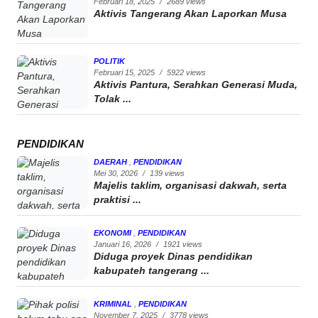
Februari 18, 2025
/
2689 views
Aktivis Tangerang Akan Laporkan Musa
POLITIK
Februari 15, 2025
/
5922 views
Aktivis Pantura, Serahkan Generasi Muda,
Tolak ...
PENDIDIKAN
DAERAH
,
PENDIDIKAN
Mei 30, 2026
/
139 views
Majelis taklim, organisasi dakwah, serta
praktisi ...
EKONOMI
,
PENDIDIKAN
Januari 16, 2026
/
1921 views
Diduga proyek Dinas pendidikan
kabupateh tangerang ...
KRIMINAL
,
PENDIDIKAN
November 7, 2025
/
3778 views