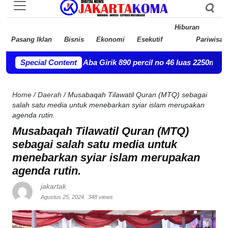
Hiburan
Pasang Iklan
Bisnis
Ekonomi
Esekutif
Pariwisat
h Jasir bin Aba Girik 890 percil no 46 luas 2250m belum di jual
Special Content
Home
/
Daerah
/
Musabaqah Tilawatil Quran (MTQ) sebagai
salah satu media untuk menebarkan syiar islam merupakan
agenda rutin.
Musabaqah Tilawatil Quran (MTQ)
sebagai salah satu media untuk
menebarkan syiar islam merupakan
agenda rutin.
jakartak
Agustus 25, 2024
348 views