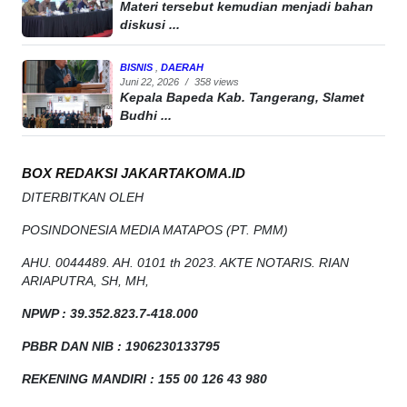
Materi tersebut kemudian menjadi bahan
diskusi ...
BISNIS
,
DAERAH
Juni 22, 2026
/
358 views
Kepala Bapeda Kab. Tangerang, Slamet
Budhi ...
BOX REDAKSI JAKARTAKOMA.ID
DITERBITKAN OLEH
POSINDONESIA MEDIA MATAPOS (PT. PMM)
AHU. 0044489. AH. 0101 th 2023. AKTE NOTARIS. RIAN
ARIAPUTRA, SH, MH,
NPW
P
:
39.352.823.7-418.000
PBBR DAN NIB
:
1906230133795
REKENING MANDIRI : 155 00 126 43 980