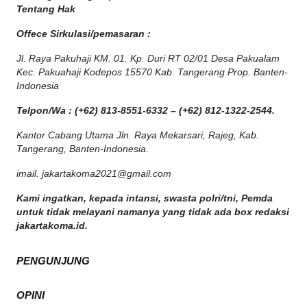
Tentang Hak
Offece
Sirkulasi
/
pemasaran
:
Jl. Raya Pakuhaji KM. 01. Kp. Duri RT 02/01 Desa Pakualam
Kec. Pakuahaji Kodepos 15570 Kab. Tangerang Prop. Banten-
Indonesia
Telpon/Wa : (+62) 813-8551-6332 – (+62) 812-1322-2544.
Kantor Cabang Utama Jln. Raya Mekarsari, Rajeg, Kab.
Tangerang, Banten-Indonesia.
imail. jakartakoma2021@gmail.com
Kami ingatkan, kepada intansi, swasta polri/tni, Pemda
untuk tidak melayani namanya yang tidak ada box redaksi
jakartakoma.id.
PENGUNJUNG
OPINI