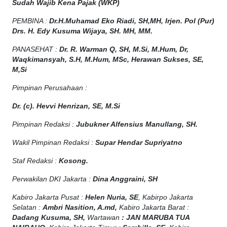
Sudah Wajib Kena Pajak (WKP)
PEMBINA :
Dr.H.Muhamad
Eko
Riadi
, SH,MH
, Irjen. Pol (Pur)
Drs. H. Edy Kusuma Wijaya, SH. MH, MM
.
PANASEHAT :
Dr. R. Warman Q, SH, M.Si, M.Hum
,
Dr,
Waqkimansyah, S.H, M.Hum, MSc
,
Herawan Sukses, SE,
M,Si
Pimpinan Perusahaan :
Dr. (c). Hevvi Henrizan, SE, M.Si
Pimpinan Redaksi :
Jubukner Alfensius Manullang, SH.
Wakil Pimpinan Redaksi :
Supar Hendar Supriyatno
Staf Redaksi :
Kosong.
Perwakilan DKI Jakarta :
Dina Anggraini, SH
Kabiro Jakarta Pusat :
Helen Nuria, SE
, Kabirpo Jakarta
Selatan :
Ambri Nasition, A.md,
Kabiro Jakarta Barat :
Dadang Kusuma, SH,
Wartawan
:
J
AN MARUBA TUA