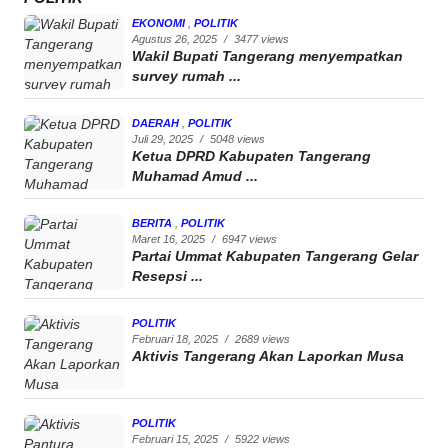
EKONOMI
,
POLITIK
Agustus 26, 2025
/
3477 views
Wakil Bupati Tangerang menyempatkan
survey rumah ...
DAERAH
,
POLITIK
Juli 29, 2025
/
5048 views
Ketua DPRD Kabupaten Tangerang
Muhamad Amud ...
BERITA
,
POLITIK
Maret 16, 2025
/
6947 views
Partai Ummat Kabupaten Tangerang Gelar
Resepsi ...
POLITIK
Februari 18, 2025
/
2689 views
Aktivis Tangerang Akan Laporkan Musa
POLITIK
Februari 15, 2025
/
5922 views