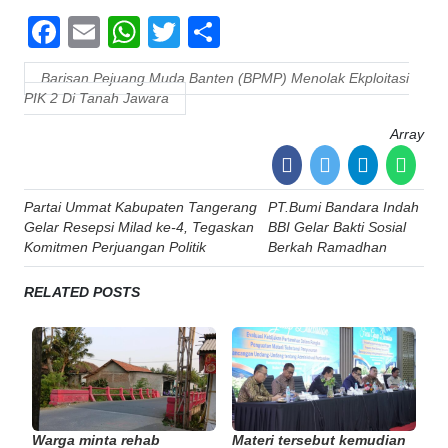
Facebook
Email
WhatsApp
Twitter
Share
Barisan Pejuang Muda Banten (BPMP) Menolak Ekploitasi
PIK 2 Di Tanah Jawara
Array
Post
Partai Ummat Kabupaten Tangerang
PT.Bumi Bandara Indah
navigation
Gelar Resepsi Milad ke-4, Tegaskan
BBI Gelar Bakti Sosial
Komitmen Perjuangan Politik
Berkah Ramadhan
RELATED POSTS
Warga minta rehab
Materi tersebut kemudian