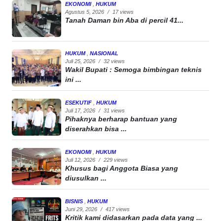
EKONOMI
,
HUKUM
Agustus 5, 2026
/
17 views
Tanah Daman bin Aba di percil 41...
HUKUM
,
NASIONAL
Juli 25, 2026
/
32 views
Wakil Bupati : Semoga bimbingan teknis
ini ...
ESEKUTIF
,
HUKUM
Juli 17, 2026
/
31 views
Pihaknya berharap bantuan yang
diserahkan bisa ...
EKONOMI
,
HUKUM
Juli 12, 2026
/
229 views
Khusus bagi Anggota Biasa yang
diusulkan ...
BISNIS
,
HUKUM
Juni 29, 2026
/
417 views
Kritik kami didasarkan pada data yang ...