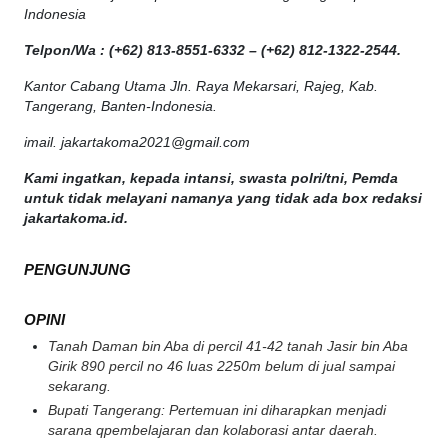
Indonesia
Telpon/Wa : (+62) 813-8551-6332 – (+62) 812-1322-2544.
Kantor Cabang Utama Jln. Raya Mekarsari, Rajeg, Kab.
Tangerang, Banten-Indonesia.
imail. jakartakoma2021@gmail.com
Kami ingatkan, kepada intansi, swasta polri/tni, Pemda
untuk tidak melayani namanya yang tidak ada box redaksi
jakartakoma.id.
PENGUNJUNG
OPINI
Tanah Daman bin Aba di percil 41-42 tanah Jasir bin Aba
Girik 890 percil no 46 luas 2250m belum di jual sampai
sekarang.
Bupati Tangerang: Pertemuan ini diharapkan menjadi
sarana qpembelajaran dan kolaborasi antar daerah.