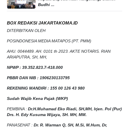
Budhi ...
BOX REDAKSI JAKARTAKOMA.ID
DITERBITKAN OLEH
POSINDONESIA MEDIA MATAPOS (PT. PMM)
AHU. 0044489. AH. 0101 th 2023. AKTE NOTARIS. RIAN
ARIAPUTRA, SH, MH,
NPW
P
:
39.352.823.7-418.000
PBBR DAN NIB
:
1906230133795
REKENING MANDIRI : 155 00 126 43 980
Sudah Wajib Kena Pajak (WKP)
PEMBINA :
Dr.H.Muhamad
Eko
Riadi
, SH,MH
, Irjen. Pol (Pur)
Drs. H. Edy Kusuma Wijaya, SH. MH, MM
.
PANASEHAT :
Dr. R. Warman Q, SH, M.Si, M.Hum
,
Dr,