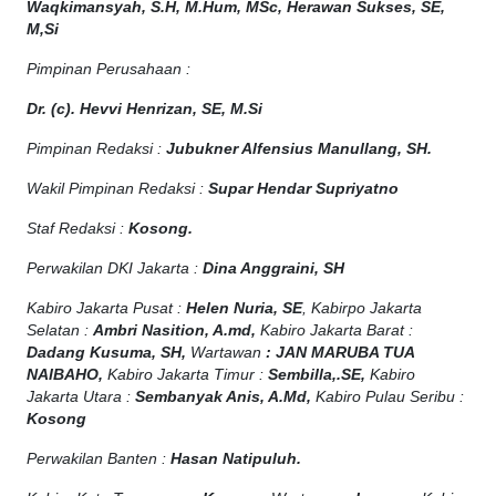
Waqkimansyah, S.H, M.Hum, MSc
,
Herawan Sukses, SE,
M,Si
Pimpinan Perusahaan :
Dr. (c). Hevvi Henrizan, SE, M.Si
Pimpinan Redaksi :
Jubukner Alfensius Manullang, SH.
Wakil Pimpinan Redaksi :
Supar Hendar Supriyatno
Staf Redaksi :
Kosong.
Perwakilan DKI Jakarta :
Dina Anggraini, SH
Kabiro Jakarta Pusat :
Helen Nuria, SE
, Kabirpo Jakarta
Selatan :
Ambri Nasition, A.md,
Kabiro Jakarta Barat :
Dadang Kusuma, SH,
Wartawan
:
J
AN MARUBA TUA
NAIBAHO,
Kabiro Jakarta Timur :
Sembilla,.SE,
Kabiro
Jakarta Utara :
Sembanyak Anis, A.Md,
Kabiro Pulau Seribu :
Kosong
Perwakilan Banten :
Hasan Natipuluh.