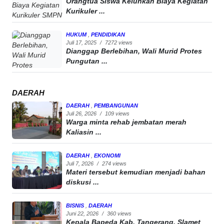
Orangtua Siswa Keluhkan Biaya Kegiatan
Kurikuler ...
HUKUM
,
PENDIDIKAN
Juli 17, 2025
/
7272 views
Dianggap Berlebihan, Wali Murid Protes
Pungutan ...
DAERAH
DAERAH
,
PEMBANGUNAN
Juli 26, 2026
/
109 views
Warga minta rehab jembatan merah
Kaliasin ...
DAERAH
,
EKONOMI
Juli 7, 2026
/
274 views
Materi tersebut kemudian menjadi bahan
diskusi ...
BISNIS
,
DAERAH
Juni 22, 2026
/
360 views
Kepala Bapeda Kab. Tangerang, Slamet