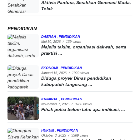
Aktivis Pantura, Serahkan Generasi Muda,
Tolak ...
PENDIDIKAN
DAERAH
,
PENDIDIKAN
Mei 30, 2026
/
139 views
Majelis taklim, organisasi dakwah, serta
praktisi ...
EKONOMI
,
PENDIDIKAN
Januari 16, 2026
/
1922 views
Diduga proyek Dinas pendidikan
kabupateh tangerang ...
KRIMINAL
,
PENDIDIKAN
November 7, 2025
/
3780 views
Pihak polisi belum tahu apa indikasi, ...
HUKUM
,
PENDIDIKAN
Oktober 8, 2025
/
5569 views