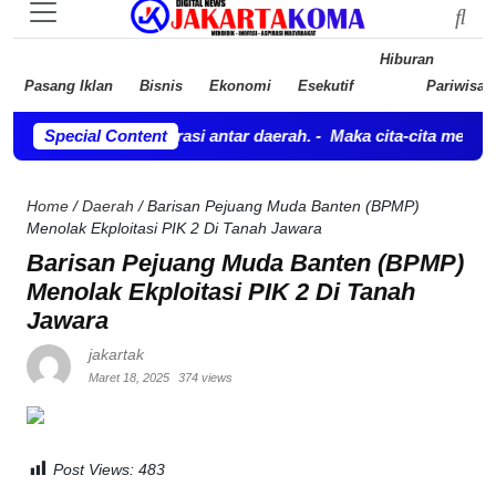
Hiburan
Pasang Iklan
Bisnis
Ekonomi
Esekutif
Pariwisat
dan kolaborasi antar daerah.
Special Content
-
Maka cita-cita mewujudkan masy
Home
/
Daerah
/
Barisan Pejuang Muda Banten (BPMP)
Menolak Ekploitasi PIK 2 Di Tanah Jawara
Barisan Pejuang Muda Banten (BPMP)
Menolak Ekploitasi PIK 2 Di Tanah
Jawara
jakartak
Maret 18, 2025
374 views
Post Views:
483