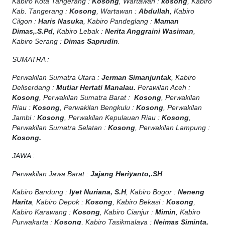
Kabiro Kota Tangerang :
Kosong
, Wartawan :
kosong
, Kabiro
Kab. Tangerang :
Kosong
, Wartawan :
Abdullah
, Kabiro
Cilgon :
Haris Nasuka
, Kabiro Pandeglang :
Maman
Dimas,.S.Pd
, Kabiro Lebak :
Nerita Anggraini Wasiman
,
Kabiro Serang :
Dimas Saprudin
.
SUMATRA :
Perwakilan Sumatra Utara :
Jerman Simanjuntak
, Kabiro
Deliserdang :
Mutiar Hertati Manalau.
Perawilan Aceh :
Kosong
, Perwakilan Sumatra Barat :
Kosong
, Perwakilan
Riau :
Kosong
, Perwakilan Bengkulu :
Kosong
, Perwakilan
Jambi :
Kosong
, Perwakilan Kepulauan Riau :
Kosong
,
Perwakilan Sumatra Selatan :
Kosong
, Perwakilan Lampung :
Kosong.
JAWA :
Perwakilan Jawa Barat :
Jajang Heriyanto,.SH
Kabiro Bandung :
Iyet Nuriana, S.H
, Kabiro Bogor :
Neneng
Harita
, Kabiro Depok :
Kosong
, Kabiro Bekasi :
Kosong
,
Kabiro Karawang :
Kosong
, Kabiro Cianjur :
Mimin
, Kabiro
Purwakarta :
Kosong
, Kabiro Tasikmalaya :
Neimas Siminta,