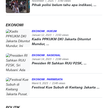
November 7, 2025
/
3780 views
Pihak polisi belum tahu apa indikasi, ...
EKONOMI
EKONOMI
,
HUKUM
Januari 12, 2023
/
2150 views
Kadis PPKUKM DKI Jakarta Dituntut
Mundur, ...
EKONOMI
,
NASIONAL
Januari 14, 2023
/
2198 views
Presiden RI Sahkan RUU P2SK, ...
EKONOMI
,
PARIWISATA
Maret 9, 2023
/
2148 views
Festival Kue Subuh di Kwitang Jakarta ...
POLITIK